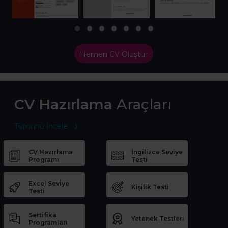
Hemen CV Oluştur
CV Hazırlama
Araçları
Tümünü İncele
CV Hazırlama
İngilizce Seviye
Programı
Testi
Excel Seviye
Kişilik Testi
Testi
Sertifika
Yetenek Testleri
Programları