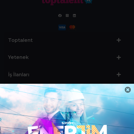
Toptalent
Yetenek
İş İlanları
Sertifika Programları
Yetenek Testleri
İşveren