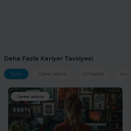
Daha Fazla Kariyer Tavsiyesi
Tümü
Career-advice
CV Hazırla
İnsan
Career-advice