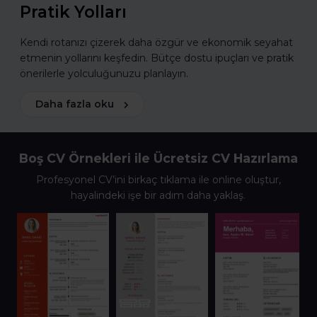
Pratik Yolları
Kendi rotanızı çizerek daha özgür ve ekonomik seyahat
etmenin yollarını keşfedin. Bütçe dostu ipuçları ve pratik
önerilerle yolculuğunuzu planlayın.
Daha fazla oku
Boş CV Örnekleri ile Ücretsiz CV Hazırlama
Profesyonel CV’ini birkaç tıklama ile online oluştur,
hayalindeki işe bir adım daha yaklaş.