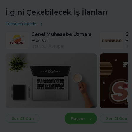
İlgini Çekebilecek İş İlanları
Tümünü İncele
Genel Muhasebe Uzmanı
FASDAT
Fer
İstanbul Avrupa
İst
Başvur
Son 43 Gün
Son 41 Gün