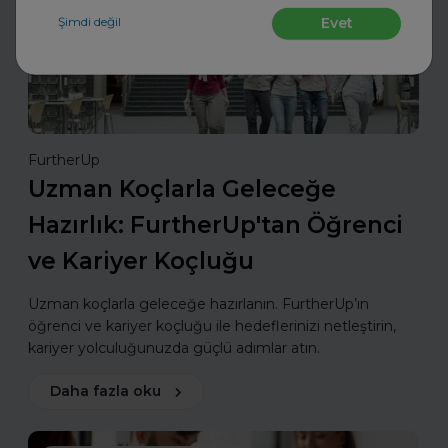
Şimdi değil
Evet
FurtherUp
Uzman Koçlarla Geleceğe
Hazırlık: FurtherUp'tan Öğrenci
ve Kariyer Koçluğu
Uzman koçlarla geleceğe hazırlanın. FurtherUp’ın
öğrenci ve kariyer koçluğu ile hedeflerinizi netleştirin,
kariyer yolculuğunuzda güçlü adımlar atın.
Daha fazla oku