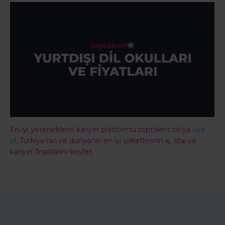
En iyi yeteneklerin kariyer platformu toptalent.co'ya
üye
ol,
Türkiye'nin ve dünyanın en iyi şirketlerinin iş, staj ve
kariyer fırsatlarını keşfet.