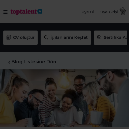
Üye Ol
Üye Girişi
CV oluştur
İş ilanlarını Keşfet
Sertifika AL
Blog Listesine Dön