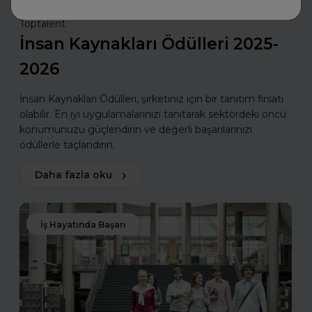
Toptalent
İnsan Kaynakları Ödülleri 2025-
2026
İnsan Kaynakları Ödülleri, şirketiniz için bir tanıtım fırsatı
olabilir. En iyi uygulamalarınızı tanıtarak sektördeki öncü
konumunuzu güçlendirin ve değerli başarılarınızı
ödüllerle taçlandırın.
Daha fazla oku
İş Hayatında Başarı