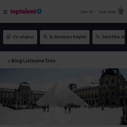
Üye Ol
Üye Girişi
CV oluştur
İş ilanlarını Keşfet
Sertifika AL
Blog Listesine Dön