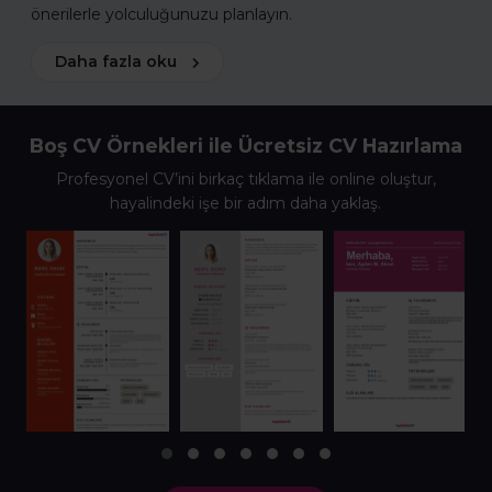
önerilerle yolculuğunuzu planlayın.
Daha fazla oku
Boş CV Örnekleri ile Ücretsiz CV Hazırlama
Profesyonel CV’ini birkaç tıklama ile online oluştur,
hayalindeki işe bir adım daha yaklaş.