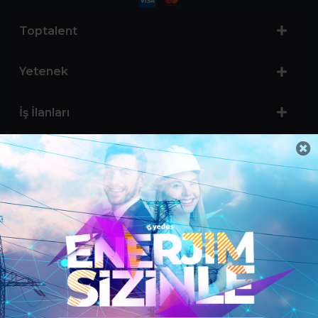
Toptalent
Yetenek
İş İlanları
Sertifika Programları
Yetenek Testleri
İşveren