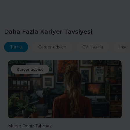
Daha Fazla Kariyer Tavsiyesi
Tümü
Career-advice
CV Hazırla
İnsan
Career-advice
Merve Deniz Tahmaz