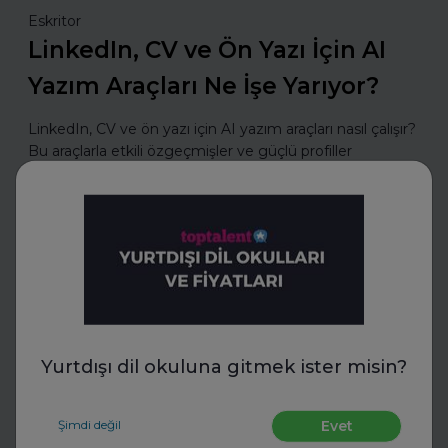
Eskritor
LinkedIn, CV ve Ön Yazı İçin AI
Yazım Araçları Ne İşe Yarıyor?
LinkedIn, CV ve ön yazı için AI yazım araçları nasıl çalışır?
Bu araçlarla etkili özgeçmişler ve güçlü profiller
oluşturmanın püf noktalarını keşfedin.
Daha fazla oku
İnsan Kaynakları
Yurtdışı dil okuluna gitmek ister misin?
Şimdi değil
Evet