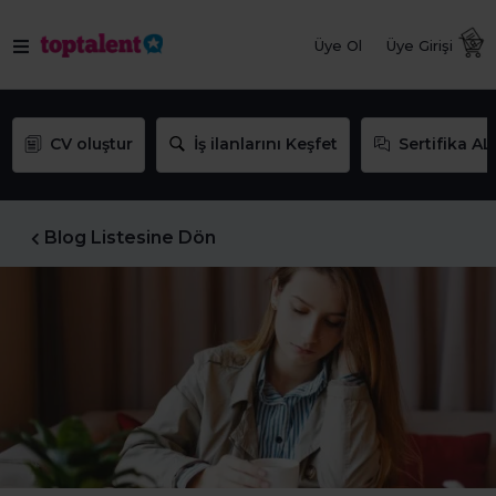
Üye Ol
Üye Girişi
CV oluştur
İş ilanlarını Keşfet
Sertifika AL
Blog Listesine Dön