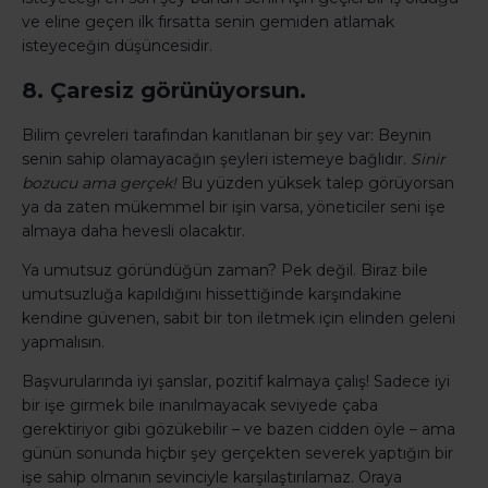
ve eline geçen ilk fırsatta senin gemiden atlamak
isteyeceğin düşüncesidir.
8. Çaresiz görünüyorsun.
Bilim çevreleri tarafından kanıtlanan bir şey var: Beynin
senin sahip olamayacağın şeyleri istemeye bağlıdır.
Sinir
bozucu ama gerçek!
Bu yüzden yüksek talep görüyorsan
ya da zaten mükemmel bir işin varsa, yöneticiler seni işe
almaya daha hevesli olacaktır.
Ya umutsuz göründüğün zaman?
Pek değil. Biraz bile
umutsuzluğa kapıldığını hissettiğinde karşındakine
kendine güvenen, sabit bir ton iletmek için elinden geleni
yapmalısın.
Başvurularında iyi şanslar, pozitif kalmaya çalış!
Sadece iyi
bir işe girmek bile inanılmayacak seviyede çaba
gerektiriyor gibi gözükebilir – ve bazen cidden öyle – ama
günün sonunda hiçbir şey gerçekten severek yaptığın bir
işe sahip olmanın sevinciyle karşılaştırılamaz.
Oraya