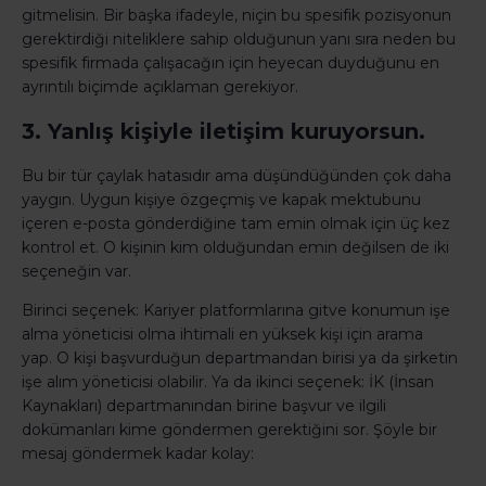
gitmelisin. Bir başka ifadeyle, niçin bu spesifik pozisyonun
gerektirdiği niteliklere sahip olduğunun yanı sıra neden bu
spesifik firmada çalışacağın için heyecan duyduğunu en
ayrıntılı biçimde açıklaman gerekiyor.
3. Yanlış kişiyle iletişim kuruyorsun.
Bu bir tür çaylak hatasıdır ama düşündüğünden çok daha
yaygın.
Uygun kişiye özgeçmiş ve kapak mektubunu
içeren e-posta gönderdiğine tam emin olmak için üç kez
kontrol et.
O kişinin kim olduğundan emin değilsen de iki
seçeneğin var.
Birinci seçenek: Kariyer platformlarına gitve konumun işe
alma yöneticisi olma ihtimali en yüksek kişi için arama
yap.
O kişi başvurduğun departmandan birisi ya da şirketin
işe alım yöneticisi olabilir.
Ya da ikinci seçenek: İK (İnsan
Kaynakları) departmanından birine başvur ve ilgili
dokümanları kime göndermen gerektiğini sor. Ş
öyle bir
mesaj göndermek kadar kolay: