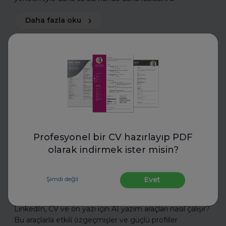
Daha fazla oku
CV Hazırla
Profesyonel bir CV hazırlayıp PDF
olarak indirmek ister misin?
Eskritor
LinkedIn, CV ve Ön Yazı İçin AI
Şimdi değil
Evet
Yazım Araçları Ne İşe Yarıyor?
LinkedIn, CV ve ön yazı için AI yazım araçları nasıl çalışır?
Bu araçlarla etkili özgeçmişler ve güçlü profiller