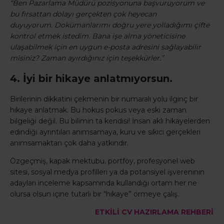
“Ben Pazarlama Müdürü pozisyonuna başvuruyorum ve
bu fırsattan dolayı gerçekten çok heyecan
duyuyorum.
Dokümanlarımı doğru yere yolladığımı çifte
kontrol etmek istedim.
Bana işe alma yöneticisine
ulaşabilmek için en uygun e-posta adresini sağlayabilir
misiniz?
Zaman ayırdığınız için teşekkürler.”
4. İyi bir hikaye anlatmıyorsun.
Birilerinin dikkatini çekmenin bir numaralı yolu ilginç bir
hikaye anlatmak.
Bu hokus pokus veya eski zaman
bilgeliği değil.
Bu bilimin ta kendisi!
İnsan aklı hikayelerden
edindiği ayrıntıları anımsamaya, kuru ve sıkıcı gerçekleri
anımsamaktan çok daha yatkındır.
Özgeçmiş, kapak mektubu, portföy, profesyonel web
sitesi, sosyal medya profilleri ya da potansiyel işvereninin
adayları inceleme kapsamında kullandığı ortam her ne
olursa olsun içine tutarlı bir “hikaye” örmeye çalış.
ETKİLİ CV HAZIRLAMA REHBERİ