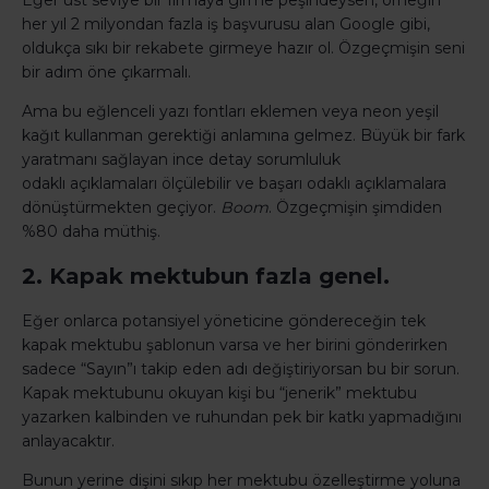
Eğer üst seviye bir firmaya girme peşindeysen, örneğin
her yıl 2 milyondan fazla iş başvurusu alan Google gibi,
oldukça sıkı bir rekabete girmeye hazır ol. Özgeçmişin seni
bir adım öne çıkarmalı.
Ama bu eğlenceli yazı fontları eklemen veya neon yeşil
kağıt kullanman gerektiği anlamına gelmez. Büyük bir fark
yaratmanı sağlayan ince detay sorumluluk
odaklı açıklamaları ölçülebilir ve başarı odaklı açıklamalara
dönüştürmekten geçiyor.
Boom
. Özgeçmişin şimdiden
%80 daha müthiş.
2. Kapak mektubun fazla genel.
Eğer onlarca potansiyel yöneticine göndereceğin tek
kapak mektubu şablonun varsa ve her birini gönderirken
sadece “Sayın”ı takip eden adı değiştiriyorsan bu bir sorun.
Kapak mektubunu okuyan kişi bu “jenerik” mektubu
yazarken kalbinden ve ruhundan pek bir katkı yapmadığını
anlayacaktır.
Bunun yerine dişini sıkıp her mektubu özelleştirme yoluna