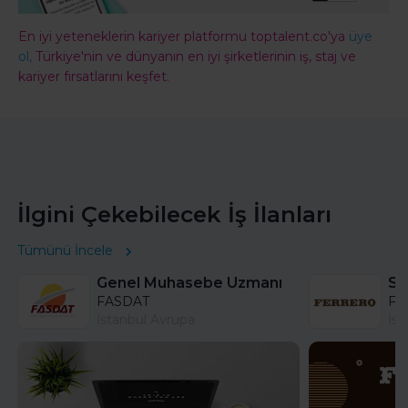
En iyi yeteneklerin kariyer platformu toptalent.co'ya
üye
ol,
Türkiye'nin ve dünyanın en iyi şirketlerinin iş, staj ve
kariyer fırsatlarını keşfet.
İlgini Çekebilecek İş İlanları
Tümünü İncele
Genel Muhasebe Uzmanı
FASDAT
Fer
İstanbul Avrupa
İst