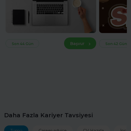
Başvur
Son 44 Gün
Son 42 Gün
Daha Fazla Kariyer Tavsiyesi
Tümü
Career-advice
CV Hazırla
İnsan