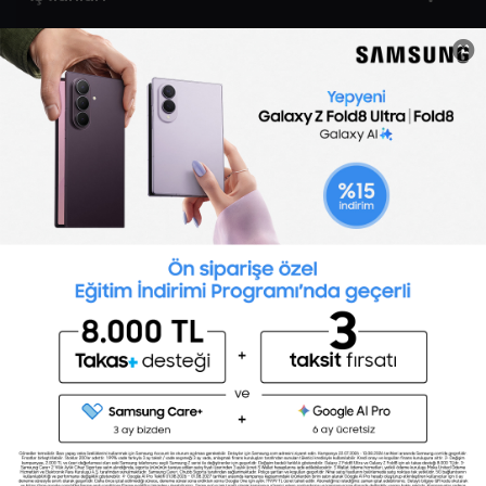
Sertifika Programları
Yetenek Testleri
İşveren
Toptalent Marka ve İnsan Kaynakları Danışmanlığı Limited Şirketi Özel İstihdam Bürosu
Olarak 11 / 11 / 2024 - 10 / 11 / 2027 tarihleri arasında faaliyette bulunmak üzere, Türkiye İş
Kurumu tarafından 05.11.2024 tarih ve 16998526 sayılı karar uyarınca 1251 nolu belge ile faaliyet
göstermektedir.Toptalent İş İlanları için tıklayın. 4904 sayılı kanun uyarınca iş arayanlardan
ücret alınmayacak ve menfaat temin edilmeyecektir.
Türkiye İş Kurumu İstanbul İl Müdürlüğü: 0 212 249 29 87 | Türkiye iş Kurumu İstanbul Çalışma
ve İş Kurumu Bahçelievler Hizmet Merkezi