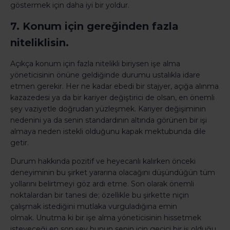
göstermek için daha iyi bir yoldur.
7. Konum için gereğinden fazla
niteliklisin.
Açıkça konum için fazla nitelikli biriysen işe alma
yöneticisinin önüne geldiğinde durumu ustalıkla idare
etmen gerekir.
Her ne kadar ebedi bir stajyer, açığa alınma
kazazedesi ya da bir kariyer değiştirici de olsan, en önemli
şey vaziyetle doğrudan yüzleşmek.
Kariyer değişiminin
nedenini ya da senin standardının altında görünen bir işi
almaya neden istekli olduğunu kapak mektubunda dile
getir.
Durum hakkında pozitif ve heyecanlı kalırken önceki
deneyiminin bu şirket yararına olacağını düşündüğün tüm
yollarını belirtmeyi göz ardı etme.
Son olarak önemli
noktalardan bir tanesi de; özellikle bu şirkette niçin
çalışmak istediğini mutlaka vurguladığına emin
olmak.
Unutma ki bir işe alma yöneticisinin hissetmek
isteyeceği en son şey bunun senin için geçici bir iş olduğu