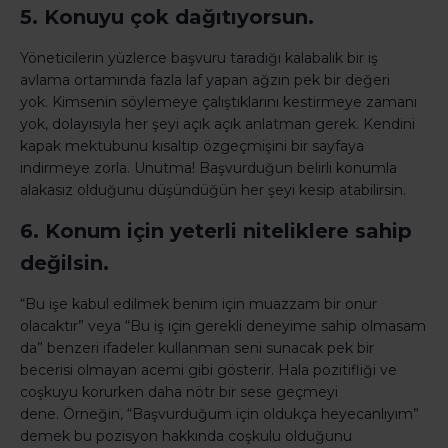
5. Konuyu çok dağıtıyorsun.
Yöneticilerin yüzlerce başvuru taradığı kalabalık bir iş
avlama ortamında fazla laf yapan ağzın pek bir değeri
yok.
Kimsenin söylemeye çalıştıklarını kestirmeye zamanı
yok, dolayısıyla her şeyi açık açık anlatman gerek.
Kendini
kapak mektubunu kısaltıp özgeçmişini bir sayfaya
indirmeye zorla.
Unutma! Başvurduğun belirli konumla
alakasız olduğunu düşündüğün her şeyi kesip atabilirsin.
6. Konum için yeterli niteliklere sahip
değilsin.
“Bu işe kabul edilmek benim için muazzam bir onur
olacaktır” veya “Bu iş için gerekli deneyime sahip olmasam
da” benzeri ifadeler kullanman seni sunacak pek bir
becerisi olmayan acemi gibi gösterir.
Hala pozitifliği ve
coşkuyu korurken daha nötr bir sese geçmeyi
dene.
Örneğin, “Başvurduğum için oldukça heyecanlıyım”
demek bu pozisyon hakkında coşkulu olduğunu