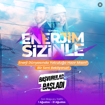
Career-advice
Merve Deniz Tahmaz
Verimli Çalışma Nedir? Verimli
Çalışma Teknikleri Nelerdir?
Verimli çalışma teknikleri, zamanı etkili kullanarak
odaklanmayı artıran ve üretkenliği maksimize eden
yöntemler sunar. Planlama, önceliklendirme ve dikkat
yönetimiyle daha az zamanda daha fazlasını b