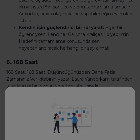
üstüne üç sütun yap; görev, bu görevi tamamlayınca
almak istediğin sonucu ve onu tamamlama amacın.
Ardından, oraya ulaşmak için yapabileceğin eylemleri
listele.
Kendin için güçlendirici bir rol yarat:
Eğer bir
öğrenciysen, kendine “Çalışma Kraliçesi” diyebilirsin.
Hedefini tamamlama konusunda seni
heyecanlandıracak herhangi bir şey olmalı.
6. 168 Saat
168 Saat, 168 Saat: Düşündüğünüzden Daha Fazla
Zamanınız Var kitabının yazarı Laura Vanderkam tarafından
tasarlanmış bir zaman yönetimi stratejisidir.
Bu zaman yönetimi stratejisinin arkasındaki temel kavram,
hepimizin bir haftada aynı miktarda zamana (168 saat)
sahip olmamızdır, ancak tüm farkı yaratan bu zamanla
yaptığımız şeydir.
Nasıl çalışır: