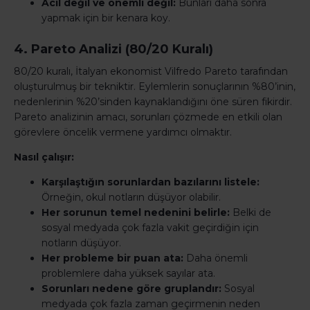
Acil değil ve önemli değil:
Bunları daha sonra
yapmak için bir kenara koy.
4. Pareto Analizi (80/20 Kuralı)
80/20 kuralı, İtalyan ekonomist Vilfredo Pareto tarafından
oluşturulmuş bir tekniktir. Eylemlerin sonuçlarının %80’inin,
nedenlerinin %20’sinden kaynaklandığını öne süren fikirdir.
Pareto analizinin amacı, sorunları çözmede en etkili olan
görevlere öncelik vermene yardımcı olmaktır.
Nasıl çalışır:
Karşılaştığın sorunlardan bazılarını listele:
Örneğin, okul notların düşüyor olabilir.
Her sorunun temel nedenini belirle:
Belki de
sosyal medyada çok fazla vakit geçirdiğin için
notların düşüyor.
Her probleme bir puan ata:
Daha önemli
problemlere daha yüksek sayılar ata.
Sorunları nedene göre gruplandır:
Sosyal
medyada çok fazla zaman geçirmenin neden