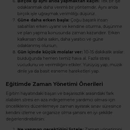
Birçok işi aynı anda yapmaktan kaçın:
Tek bir işe
odaklanmak daha verimli bir yöntemdir. Aynı anda
birçok işle uğraşmak verimliliği düşürür.
Güne daha erken başla:
Çoğu başarılı insan
sabahları erken uyanır ve kendine oturma, düşünme
ve plan yapma konusunda zaman kazandırır. Erken
kalkarsan daha sakin, daha yaratıcı ve güne
odaklanmış olursun.
Gün içinde küçük molalar ver:
10-15 dakikalık aralar
bulduğunda hemen temiz hava al. Fazla stres
vücudunu ve verimliliğini etkiler. Yürüyüş yap, müzik
dinle ya da basit esneme hareketleri yap.
Eğitimde Zaman Yönetimi Önerileri
Eğitim hayatındaki başarı ve başarısızlık arasındaki fark
olabilen stresi en aza indirgemene yardımcı olması için
önceliklerini düzenlemeye zaman ayırarak sınav süresince
kendini izleme ve organize olma şansını en iyi şekilde
değerlendirebilirsin:
Ne yapman gerektiğini listele:
Zaman yönetimini