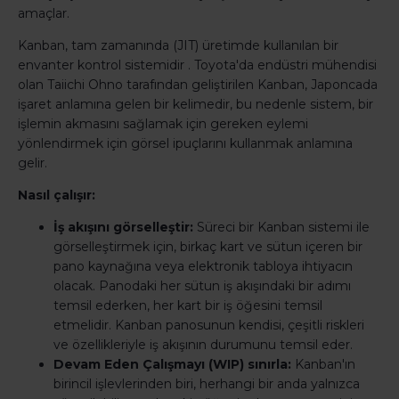
amaçlar.
Kanban, tam zamanında (JIT) üretimde kullanılan bir
envanter kontrol sistemidir . Toyota'da endüstri mühendisi
olan Taiichi Ohno tarafından geliştirilen Kanban, Japoncada
işaret anlamına gelen bir kelimedir, bu nedenle sistem, bir
işlemin akmasını sağlamak için gereken eylemi
yönlendirmek için görsel ipuçlarını kullanmak anlamına
gelir.
Nasıl çalışır:
İş akışını görselleştir:
Süreci bir Kanban sistemi ile
görselleştirmek için, birkaç kart ve sütun içeren bir
pano kaynağına veya elektronik tabloya ihtiyacın
olacak. Panodaki her sütun iş akışındaki bir adımı
temsil ederken, her kart bir iş öğesini temsil
etmelidir. Kanban panosunun kendisi, çeşitli riskleri
ve özellikleriyle iş akışının durumunu temsil eder.
Devam Eden Çalışmayı (WIP) sınırla:
Kanban'ın
birincil işlevlerinden biri, herhangi bir anda yalnızca