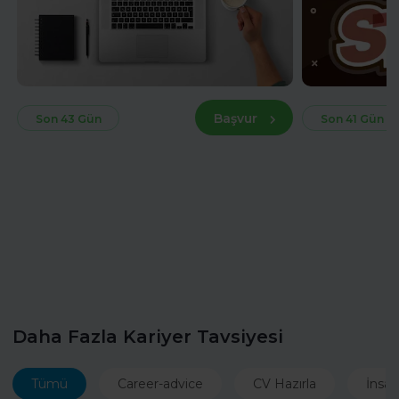
Başvur
Son 43 Gün
Son 41 Gün
Daha Fazla Kariyer Tavsiyesi
Tümü
Career-advice
CV Hazırla
İnsan