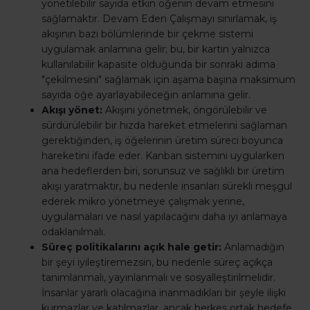
yönetilebilir sayıda etkin öğenin devam etmesini
sağlamaktır. Devam Eden Çalışmayı sınırlamak, iş
akışının bazı bölümlerinde bir çekme sistemi
uygulamak anlamına gelir; bu, bir kartın yalnızca
kullanılabilir kapasite olduğunda bir sonraki adıma
"çekilmesini" sağlamak için aşama başına maksimum
sayıda öğe ayarlayabileceğin anlamına gelir.
Akışı yönet:
Akışını yönetmek, öngörülebilir ve
sürdürülebilir bir hızda hareket etmelerini sağlaman
gerektiğinden, iş öğelerinin üretim süreci boyunca
hareketini ifade eder. Kanban sistemini uygularken
ana hedeflerden biri, sorunsuz ve sağlıklı bir üretim
akışı yaratmaktır, bu nedenle insanları sürekli meşgul
ederek mikro yönetmeye çalışmak yerine,
uygulamaları ve nasıl yapılacağını daha iyi anlamaya
odaklanılmalı.
Süreç politikalarını açık hale getir:
Anlamadığın
bir şeyi iyileştiremezsin, bu nedenle süreç açıkça
tanımlanmalı, yayınlanmalı ve sosyalleştirilmelidir.
İnsanlar yararlı olacağına inanmadıkları bir şeyle ilişki
kurmazlar ve katılmazlar, ancak herkes ortak hedefe