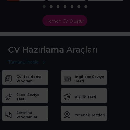
Hemen CV Oluştur
CV Hazırlama
Araçları
Tümünü İncele
CV Hazırlama
İngilizce Seviye
Programı
Testi
Excel Seviye
Kişilik Testi
Testi
Sertifika
Yetenek Testleri
Programları