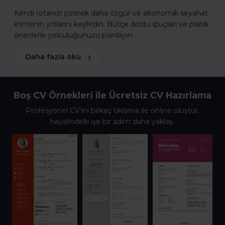
Kendi rotanızı çizerek daha özgür ve ekonomik seyahat
etmenin yollarını keşfedin. Bütçe dostu ipuçları ve pratik
önerilerle yolculuğunuzu planlayın.
Daha fazla oku
Boş CV Örnekleri ile Ücretsiz CV Hazırlama
Profesyonel CV’ini birkaç tıklama ile online oluştur,
hayalindeki işe bir adım daha yaklaş.