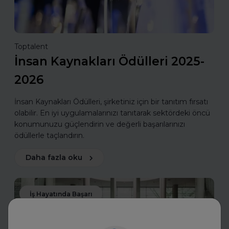
Toptalent
İnsan Kaynakları Ödülleri 2025-
2026
İnsan Kaynakları Ödülleri, şirketiniz için bir tanıtım fırsatı
olabilir. En iyi uygulamalarınızı tanıtarak sektördeki öncü
konumunuzu güçlendirin ve değerli başarılarınızı
ödüllerle taçlandırın.
Daha fazla oku
İş Hayatında Başarı