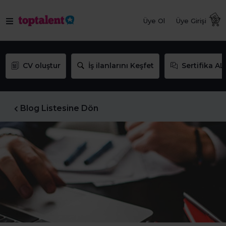
Üye Ol
Üye Girişi
CV oluştur
İş ilanlarını Keşfet
Sertifika AL
Blog Listesine Dön