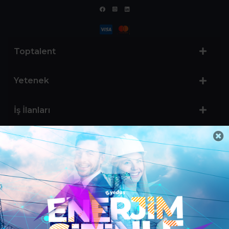
Toptalent
Yetenek
İş İlanları
Sertifika Programları
Yetenek Testleri
İşveren