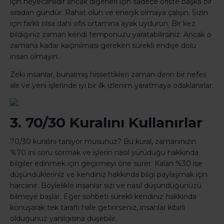
için heyecanlıdır ancak diğerleri için sadece ofiste başka bir
sıradan gündür. Rahat olun ve enerjik olmaya çalışın. Sizin
için farklı olsa dahi ofis ortamına ayak uydurun. Bir kez
bildiğiniz zaman kendi temponuzu yaratabilirsiniz. Ancak o
zamana kadar kaçınılması gereken sürekli endişe dolu
insan olmayın.
Zeki insanlar, bunalmış hissettikleri zaman derin bir nefes
alır ve yeni işlerinde iyi bir ilk izlenim yaratmaya odaklanırlar.
3. 70/30 Kuralını Kullanırlar
70/30 kuralını tanıyor musunuz? Bu kural, zamanınızın
%70 ini soru sormak ve işlerin nasıl yürüdüğü hakkında
bilgiler edinmek için geçirmeyi öne sürer. Kalan %30 ise
düşündükleriniz ve kendiniz hakkında bilgi paylaşmak için
harcanır. Böylelikle insanlar sizi ve nasıl düşündüğünüzü
bilmeye başlar. Eğer sohbeti sürekli kendiniz hakkında
konuşarak tek taraflı hale getirirseniz, insanlar kibirli
olduğunuz yanılgısına düşebilir.