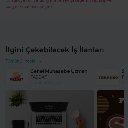
ol,
Türkiye'nin ve dünyanın en iyi şirketlerinin iş, staj ve
kariyer fırsatlarını keşfet.
İlgini Çekebilecek İş İlanları
Tümünü İncele
Genel Muhasebe Uzmanı
FASDAT
Fer
İstanbul Avrupa
İst