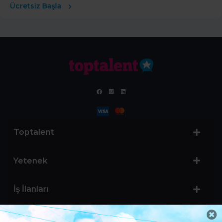
Ücretsiz Başla
Toptalent
Yetenek
İş İlanları
Sertifika Programları