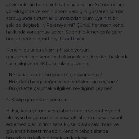
çevirmek için bunu bir fırsat olarak kullan. Sorular onlara
yöneldiğinde ve senin önem verdiğini gösteren sorular
sorduğunda tutumları olumsuzdan olumluya hızlı bir
şekilde değişebilir. Peki niye mi? Çünkü her insan kendi
hakkında konuşmayı sever. Scientific American’a göre
bunun nedeni basittir: iyi hissettiriyor.
Kendini bu anda sıkışmış hissediyorsan,
görüşmecilerin kendileri hakkındaki ve de şirket hakkında
sana bilgi verecek bu sorulara güvenin:
• Ne kadar süredir bu şirkette çalışıyorsunuz?
• Bu şirketi hangi değerleri ve nitelikleri için seçtiniz?
• Bu şirkette çalışmakla ilgili en sevdiğiniz şey ne?
4. Kaklıp gitmekten korkma.
Birkaç kaba yorum veya rahatsız edici ve profesyonel
olmayan bir görüşme ile başa çıkılabilirsin. Fakat, kabul
edilemez olan, birinin sana kişisel olarak saldırması ve
güvensiz hissettirmesidir. Kendini tehdit altında
hissedersen kalkıp gitmekten korkma: