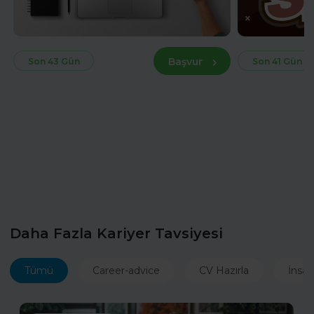
Başvur
Son 43 Gün
Son 41 Gün
Daha Fazla Kariyer Tavsiyesi
Tümü
Career-advice
CV Hazırla
İnsan