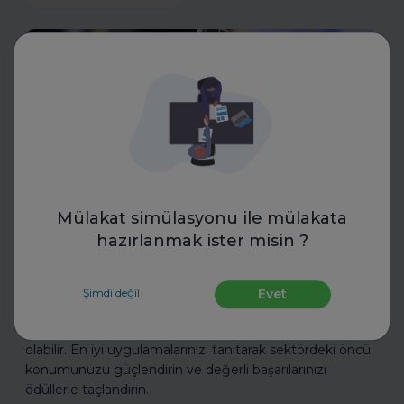
İnsan Kaynakları
Mülakat simülasyonu ile mülakata
Toptalent
hazırlanmak ister misin ?
İnsan Kaynakları Ödülleri 2025-
2026
Şimdi değil
Evet
İnsan Kaynakları Ödülleri, şirketiniz için bir tanıtım fırsatı
olabilir. En iyi uygulamalarınızı tanıtarak sektördeki öncü
konumunuzu güçlendirin ve değerli başarılarınızı
ödüllerle taçlandırın.