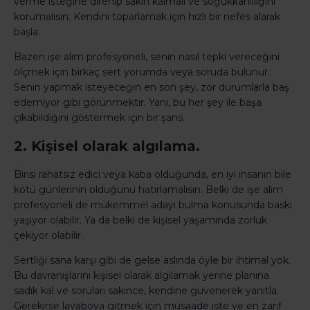
verme isteğine direnip sakin kalmalı ve soğukkanlılığını
korumalısın. Kendini toparlamak için hızlı bir nefes alarak
başla.
Bazen işe alım profesyoneli, senin nasıl tepki vereceğini
ölçmek için birkaç sert yorumda veya soruda bulunur.
Senin yapmak isteyeceğin en son şey, zor durumlarla baş
edemiyor gibi görünmektir. Yani, bu her şey ile başa
çıkabildiğini göstermek için bir şans.
2. Kişisel olarak algılama.
Birisi rahatsız edici veya kaba olduğunda, en iyi insanın bile
kötü günlerinin olduğunu hatırlamalısın. Belki de işe alım
profesyoneli de mükemmel adayı bulma konusunda baskı
yaşıyor olabilir. Ya da belki de kişisel yaşamında zorluk
çekiyor olabilir.
Sertliği sana karşı gibi de gelse aslında öyle bir ihtimal yok.
Bu davranışlarını kişisel olarak algılamak yerine planına
sadık kal ve soruları sakince, kendine güvenerek yanıtla.
Gerekirse lavaboya gitmek için müsaade iste ve en zarif