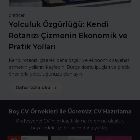
praticar
Yolculuk Özgürlüğü: Kendi
Rotanızı Çizmenin Ekonomik ve
Pratik Yolları
Kendi rotanızı çizerek daha özgür ve ekonomik seyahat
etmenin yollarını keşfedin. Bütçe dostu ipuçları ve pratik
önerilerle yolculuğunuzu planlayın.
Daha fazla oku
Boş CV Örnekleri ile Ücretsiz CV Hazırlama
Profesyonel CV’ini birkaç tıklama ile online oluştur,
hayalindeki işe bir adım daha yaklaş.