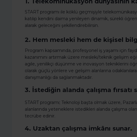
1. Telekominükasyon dünyasının kapı
START programı ile köklü geçmişiyle telekomünikasy
katılıp kendini daima yenileyen dinamik, sürekli öğ
alarak geleceğini şekillendirebilirsin.
2. Hem mesleki hem de kişisel bilgi 
Program kapsamında, profesyonel iş yaşamı için faydalı
kazanımını artırmak üzere mesleki/teknik gelişim eği
agile, yenilikçi düşünme ve inovasyon tekniklerini öğre
olarak güçlü yönlere ve gelişim alanlarına odaklanılara
danışmanlığı da sağlanmaktadır.
3. İstediğin alanda çalışma fırsatı 
START programı; Teknoloji başta olmak üzere, Pazarlam
alanlarında yeteneklere istedikleri alanda çalışma olan
tecrübe edinir.
4. Uzaktan çalışma imkânı sunar.