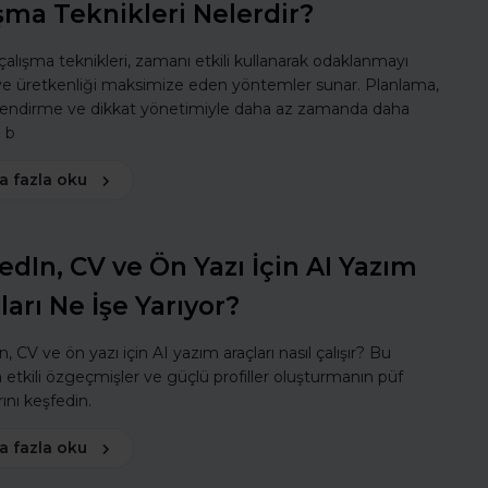
şma Teknikleri Nelerdir?
 çalışma teknikleri, zamanı etkili kullanarak odaklanmayı
 ve üretkenliği maksimize eden yöntemler sunar. Planlama,
lendirme ve dikkat yönetimiyle daha az zamanda daha
ı b
a fazla oku
edIn, CV ve Ön Yazı İçin AI Yazım
ları Ne İşe Yarıyor?
, CV ve ön yazı için AI yazım araçları nasıl çalışır? Bu
a etkili özgeçmişler ve güçlü profiller oluşturmanın püf
ını keşfedin.
a fazla oku