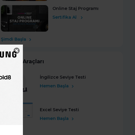
Online Staj Programı
Sertifika Al
Şimdi Başla
Kariyer Araçları
İngilizce Seviye Testi
Hemen Başla
Excel Seviye Testi
Hemen Başla