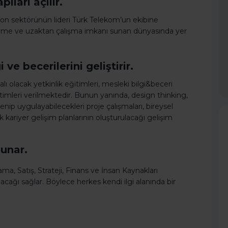
ları açılır.
on sektörünün lideri Türk Telekom’un ekibine
renme ve uzaktan çalışma imkanı sunan dünyasında yer
ve becerilerini geliştirir.
 olacak yetkinlik eğitimleri, mesleki bilgi&beceri
timleri verilmektedir. Bunun yanında, design thinking,
nip uygulayabilecekleri proje çalışmaları, bireysel
k kariyer gelişim planlarının oluşturulacağı gelişim
sunar.
a, Satış, Strateji, Finans ve İnsan Kaynakları
acağı sağlar. Böylece herkes kendi ilgi alanında bir