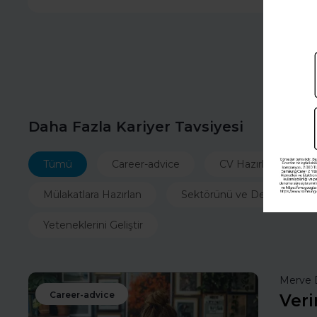
Daha Fazla Kariyer Tavsiyesi
Tümü
Career-advice
CV Hazırla
İ
Mülakatlara Hazırlan
Sektörünü ve Departmanın
Yeteneklerini Geliştir
Merve 
Career-advice
Veri