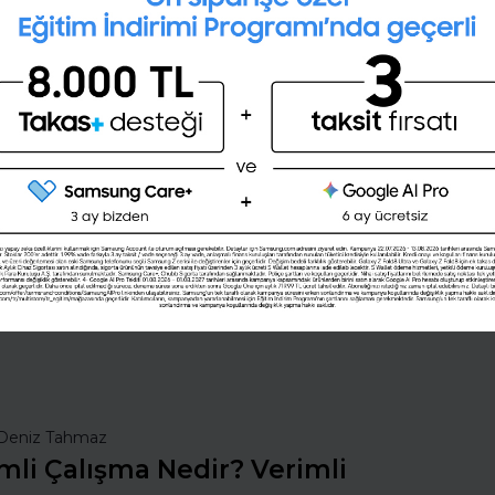
İngilizce seviyeni öğrenmek
ister misin ?
(A1,A2,B1,B2,C1,C2)
Şimdi değil
Evet
nsan Kaynakları
İş Hayatında Başarı
ı Seç
Şirketleri Keşfet
Deniz Tahmaz
mli Çalışma Nedir? Verimli