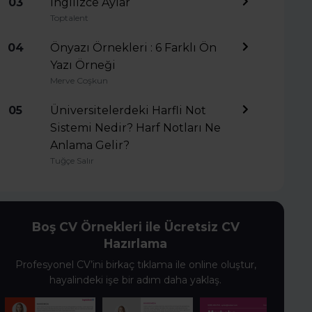
03
İngilizce Aylar
Toptalent
04
Önyazı Örnekleri : 6 Farklı Ön
Yazı Örneği
Merve Coşkun
05
Üniversitelerdeki Harfli Not
Sistemi Nedir? Harf Notları Ne
Anlama Gelir?
Tuğçe Salır
Boş CV Örnekleri ile Ücretsiz CV
Hazırlama
Profesyonel CV’ini birkaç tıklama ile online oluştur,
hayalindeki işe bir adım daha yaklaş.