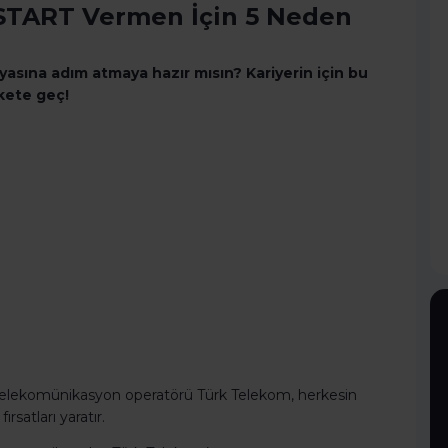
 START Vermen İçin 5 Neden
sına adım atmaya hazır mısın? Kariyerin için bu
kete geç!
e telekomünikasyon operatörü Türk Telekom, herkesin
rsatları yaratır.