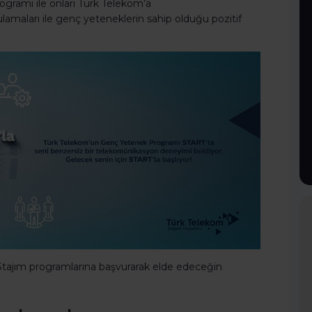
ramı ile onları Türk Telekom’a
amaları ile genç yeteneklerin sahip olduğu pozitif
Stajım programlarına başvurarak elde edeceğin