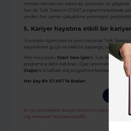
Hemen hemen her sektörde, işverenler ve çalışanlar 
Sen de Türk Telekom START programına katılarak uzak
yerden, her zaman çalışabilme yeteneğini geliştirebili
5. Kariyer hayatına etkili bir kariy
Üniversite öğrencileri ve yeni mezunlar Türk Telekom
kariyerlerine güçlü ve etkili bir başlangıç yapabilirler.
Yeni mezunsan,
Start Yeni İşim
’le Türk Telekom aile
programına dahil olabilirsin. Eğer üniversitelerin üç
Stajım
’la 6 haftalık staj programına katılarak kendini g
Her Şey Bir START'la Başlar!
En iyi yeteneklerin kariyer platformu toptalent.co'ya
staj ve kariyer fırsatlarını keşfet.