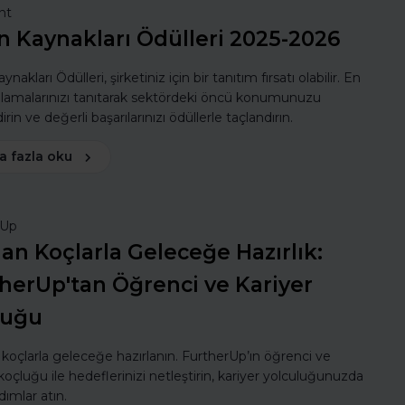
nt
n Kaynakları Ödülleri 2025-2026
ynakları Ödülleri, şirketiniz için bir tanıtım fırsatı olabilir. En
ulamalarınızı tanıtarak sektördeki öncü konumunuzu
rin ve değerli başarılarınızı ödüllerle taçlandırın.
a fazla oku
rUp
n Koçlarla Geleceğe Hazırlık:
herUp'tan Öğrenci ve Kariyer
luğu
oçlarla geleceğe hazırlanın. FurtherUp’ın öğrenci ve
koçluğu ile hedeflerinizi netleştirin, kariyer yolculuğunuzda
dımlar atın.