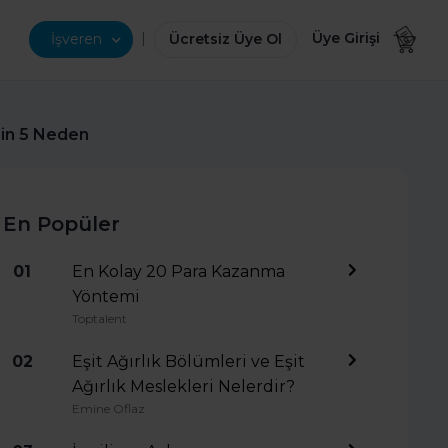
|
Üye Girişi
İşveren
Ücretsiz Üye Ol
çin 5 Neden
En Popüler
01
En Kolay 20 Para Kazanma
Yöntemi
Toptalent
02
Eşit Ağırlık Bölümleri ve Eşit
Ağırlık Meslekleri Nelerdir?
Emine Oflaz