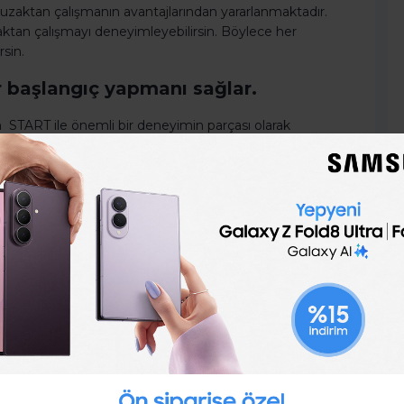
uzaktan çalışmanın avantajlarından yararlanmaktadır.
tan çalışmayı deneyimleyebilirsin. Böylece her
rsin.
er başlangıç yapmanı sağlar.
 START ile önemli bir deneyimin parçası olarak
sine tam zamanlı katılabilir, 18 ay sürecek gelişim
üncü veya dördüncü sınıflarında öğrenciysen,
Start
österebilir, uzun dönemli staj fırsatı yakalayabilirsin.
üye ol,
Türkiye'nin ve dünyanın en iyi şirketlerinin iş,