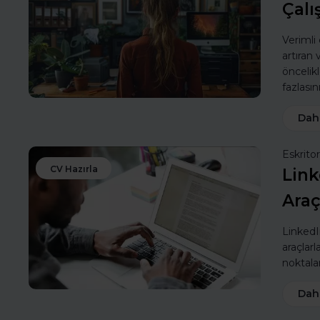
Çalı
Verimli
artıran
öncelik
fazlasın
Dah
Eskritor
CV Hazırla
Link
Araç
LinkedIn
araçlarl
noktalar
Dah