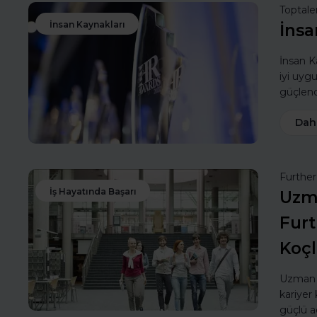
Toptale
İnsan Kaynakları
İnsa
İnsan Ka
iyi uyg
güçlendi
Dah
Furthe
İş Hayatında Başarı
Uzma
Furt
Koç
Uzman k
kariyer 
güçlü a