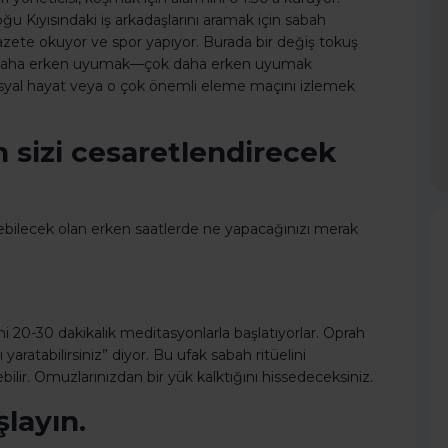
 Kıyısındaki iş arkadaşlarını aramak için sabah
gazete okuyor ve spor yapıyor. Burada bir değiş tokuş
 daha erken uyumak—çok daha erken uyumak
osyal hayat veya o çok önemli eleme maçını izlemek
n sizi cesaretlendirecek
bilecek olan erken saatlerde ne yapacağınızı merak
i 20-30 dakikalık meditasyonlarla başlatıyorlar. Oprah
 yaratabilirsiniz” diyor. Bu ufak sabah ritüelini
ilir. Omuzlarınızdan bir yük kalktığını hissedeceksiniz.
şlayın.