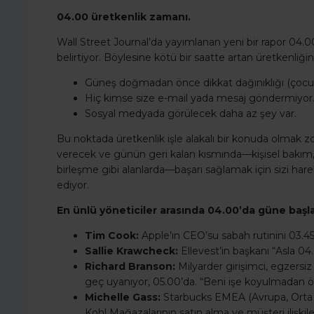
04.00 üretkenlik zamanı.
Wall Street Journal’da yayımlanan yeni bir rapor 04.0
belirtiyor. Böylesine kötü bir saatte artan üretkenliği
Güneş doğmadan önce dikkat dağınıklığı (çocukl
Hiç kimse size e-mail yada mesaj göndermiyor
Sosyal medyada görülecek daha az şey var.
Bu noktada üretkenlik işle alakalı bir konuda olmak z
verecek ve günün geri kalan kısmında—kişisel bakım, e
birleşme gibi alanlarda—başarı sağlamak için sizi ha
ediyor.
En ünlü yöneticiler arasında 04.00’da güne başla
Tim Cook:
Apple’ın CEO’su sabah rutinini 03.45’
Sallie Krawcheck:
Ellevest’in başkanı “Asla 
Richard Branson:
Milyarder girişimci, egzersiz
geç uyanıyor, 05.00’da. “Beni işe koyulmadan 
Michelle Gass:
Starbucks EMEA (Avrupa, Orta D
Kohl Mağazalarının satın alma ve müşteri ilişkile