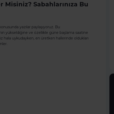
er Misiniz? Sabahlarınıza Bu
 konusunda yazılar paylaşıyoruz. Bu
nin yükseldiğine ve özellikle güne başlama saatine
in biz hala uykudayken, en üretken hallerinde oldukları
nler.