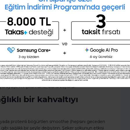
değiştirin.
28 günlük kişisel gelişim planını
oluşturmak ister misin ?
ın başında bir kol mesafesi uzağınızda olması birçok
. Kaç defa alarmı kapattığınızı fark edemeyecek kadar
apmak için en iyi mekan banyo, duş almak için ve
Şimdi değil
Evet
oluyorsunuz.
ler yapabileceğinizi
 gün içinde fazladan bir saatiniz olsaydı ne yapardınız?
 çok okurdunuz? Çocuklar için kahvaltı mı
ürüyüşe mi çıkarırdınız, buna bayılırdı?
lıklı bir kahvaltıyı
si yada proteinli böğürtlen smoothie (hepsini geceden
ibi sağlıklı bir şeyle değiştirin. Şeker şokunun etkisi