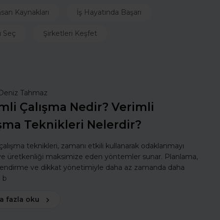
nsan Kaynakları
İş Hayatında Başarı
ı Seç
Şirketleri Keşfet
Deniz Tahmaz
mli Çalışma Nedir? Verimli
şma Teknikleri Nelerdir?
 çalışma teknikleri, zamanı etkili kullanarak odaklanmayı
 ve üretkenliği maksimize eden yöntemler sunar. Planlama,
lendirme ve dikkat yönetimiyle daha az zamanda daha
ı b
a fazla oku