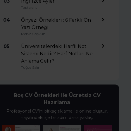
03
İngilizce Aylar
Toptalent
04
Önyazı Örnekleri : 6 Farklı Ön
Yazı Örneği
Merve Coşkun
05
Üniversitelerdeki Harfli Not
Sistemi Nedir? Harf Notları Ne
Anlama Gelir?
Tuğçe Salır
Boş CV Örnekleri ile Ücretsiz CV
Hazırlama
Profesyonel CV’ini birkaç tıklama ile online oluştur,
hayalindeki işe bir adım daha yaklaş.