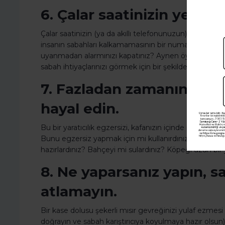
6. Çalar saatinizin yerini 
Çalar saatinizin (ya da akıllı telefonunuzun) yatağınız
insanın sabahları kalkamamasının bir numaralı nedeni
uyanmadan alarmınızı kapatınız? Aynen öyle. Bunu y
sabah ihtiyaçlarınızı görmek için bir şekilde banyoda 
7. Fazladan zamanınıza ne
hayal edin.
Bu bir yaratıcılık egzersizi, kafanızın içinde resmedin:
Bunu egzersiz yapmak için mi kullanırdınız? Daha mı
hazırlardınız? Bahçeyi mi sulardınız? Köpeği uzun bir y
8. Ne yaparsanız yapın, sağ
atlamayın.
Bir kase dolusu şekerli mısır gevreğinizi yulaf ezme
doğrayın ve sabah karıştırıcıya koyulmaya hazır olsun) g