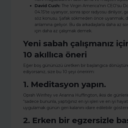
David Cush:
The Virgin America’nın CEO’su Doğu
04.15’te uyanıyor, sonra spor radyosu dinliyor, 
söz konusu. Şafak sökmeden önce uyanmak,
anlamına geliyor. Bu da arkadaşlarla daha az s
için daha az çalışmak demek.
Yeni sabah çalışmanız içi
10 akıllıca öneri
Eğer boş gününüzü üretken bir başlangıca dönüştüre
ediyorsanız, size bu 10 şeyi öneririm:
1. Meditasyon yapın.
Oprah Winfrey ve Arianna Huffington, ikisi de günlerin
“sadece bununla, yaptığınız en iyi işleri ve en iyi hayatı
uygulamak günün geri kalanını idare edilebilir göstereb
2. Erken bir egzersizle ba