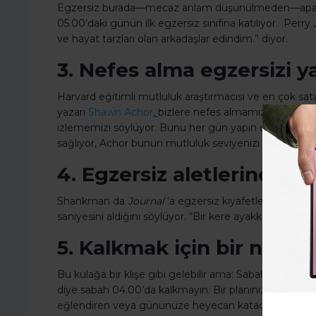
Egzersiz burada—mecaz anlam düşünülmeden—apaçık 
05.00’daki günün ilk egzersiz sınıfına katılıyor. Perry
ve hayat tarzları olan arkadaşlar edindim.” diyor.
3. Nefes alma egzersizi y
Harvard eğitimli mutluluk araştırmacısı ve en çok sa
yazarı
Shawn Achor
,
bizlere nefes almamızı ve nefes
izlememizi söylüyor. Bunu her gün yapın diyor. Beyni
sağlıyor, Achor bunun mutluluk seviyenizi iyileştireceği
4. Egzersiz aletlerinde u
Shankman da
Journal
‘a egzersiz kıyafetleriyle uyu
saniyesini aldığını söylüyor. “Bir kere ayakkabılarınız
5. Kalkmak için bir neden
Bu kulağa bir klişe gibi gelebilir ama: Sabah sizi kal
diye sabah 04.00’da kalkmayın. Bir planınız olsun—kend
eğlendiren veya gününüze heyecan katacak bir şey.