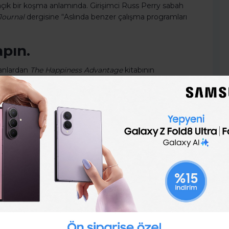
bir koşma anlamında. Girişimci Russ Perry sabah
Journal
dergisine “Aslında benzer çalışma programları
apın.
tanlardan
The Happiness Advantage
kitabının
imizin vücudumuza girip çıkışını 2 dakika boyunca
nizin aynı anda sadece tek bir şeye odaklanmasını
ni ve stresinizi azaltacağını belirtiyor.
yuyun.
duğunu ve spor ayakkabılarını giymenin uyanırken 10
ı giydiğinizde uykuya dönmeniz çok zor.”
 bulun.
dıran şey ne? Gerçekten, soruyorum. Sırf eğlence olsun
iniz için yapmak istediğiniz bir şey, tercihen sizi