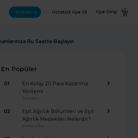
|
Üye Girişi
İşveren
Ücretsiz Üye Ol
abahlarınıza Bu Saatte Başlayın
En Popüler
01
En Kolay 20 Para Kazanma
Yöntemi
Toptalent
02
Eşit Ağırlık Bölümleri ve Eşit
Ağırlık Meslekleri Nelerdir?
Emine Oflaz