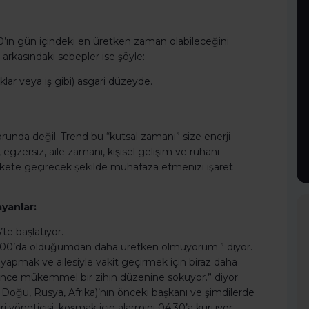
0’ın gün içindeki en üretken zaman olabileceğini
n arkasındaki sebepler ise şöyle:
ar veya iş gibi) asgari düzeyde.
.
orunda değil. Trend bu “kutsal zamanı” size enerji
gzersiz, aile zamanı, kişisel gelişim ve ruhani
rekete geçirecek şekilde muhafaza etmenizi işaret
yanlar:
te başlatıyor.
04.00’da olduğumdan daha üretken olmuyorum.” diyor.
 yapmak ve ailesiyle vakit geçirmek için biraz daha
önce mükemmel bir zihin düzenine sokuyor.” diyor.
oğu, Rusya, Afrika)’nın önceki başkanı ve şimdilerde
ri yöneticisi, koşmak için alarmını 04.30’a kuruyor.