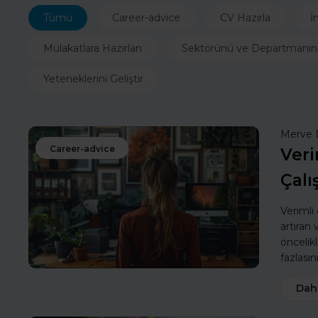
Tümü
Career-advice
CV Hazırla
İ
Mülakatlara Hazırlan
Sektörünü ve Departmanın
Yeteneklerini Geliştir
Merve 
Career-advice
Veri
Çalı
Verimli
artıran
öncelik
fazlasın
Dah