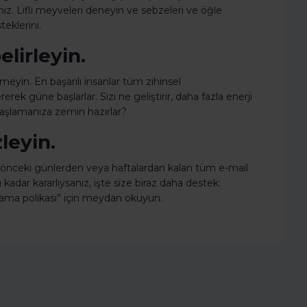
z. Lifli meyveleri deneyin ve sebzeleri ve öğle
eklerini.
lirleyin.
meyin. En başarılı insanlar tüm zihinsel
erek güne başlarlar. Sizi ne geliştirir, daha fazla enerji
başlamanıza zemin hazırlar?
leyin.
z, önceki günlerden veya haftalardan kalan tüm e-mail
kadar kararlıysanız, işte size biraz daha destek:
lama polikası” için meydan okuyun.