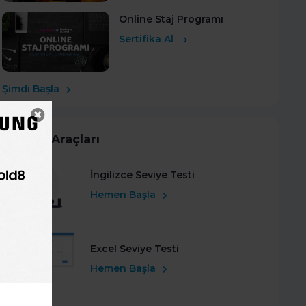
Online Staj Programı
Sertifika Al
Şimdi Başla
Kariyer Araçları
İngilizce Seviye Testi
Hemen Başla
Excel Seviye Testi
Hemen Başla