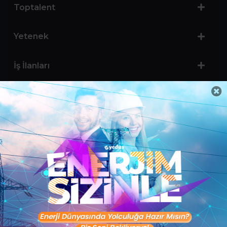
Toptalent
Yetenek
İş İlanları
Sertifika Programları
Yetenek Testleri
İşveren