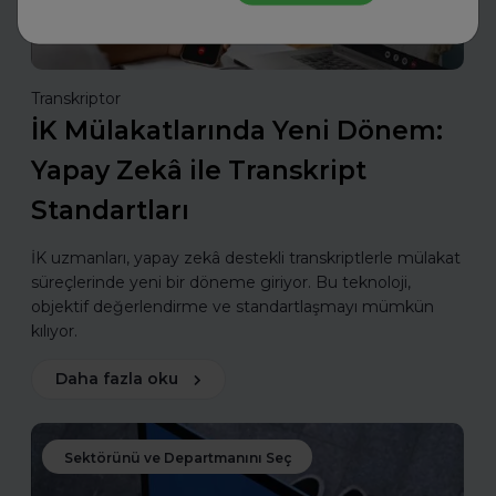
Transkriptor
İK Mülakatlarında Yeni Dönem:
Yapay Zekâ ile Transkript
Standartları
İK uzmanları, yapay zekâ destekli transkriptlerle mülakat
süreçlerinde yeni bir döneme giriyor. Bu teknoloji,
objektif değerlendirme ve standartlaşmayı mümkün
kılıyor.
Daha fazla oku
Sektörünü ve Departmanını Seç