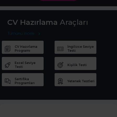
CV Hazırlama
Araçları
Tümünü İncele
CV Hazırlama
İngilizce Seviye
Programı
Testi
Excel Seviye
Kişilik Testi
Testi
Sertifika
Yetenek Testleri
Programları