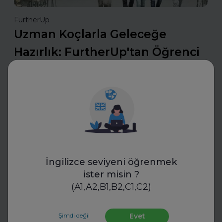
FurtherUp
Uzman Koçlarla Geleceğe
Hazırlık: FurtherUp'tan Öğrenci
ve Kariyer Koçluğu
Uzman koçlarla geleceğe hazırlanın. FurtherUp’ın
öğrenci ve kariyer koçluğu ile hedeflerinizi netleştirin,
kariyer yolculuğunuzda güçlü adımlar atın.
Daha fazla oku
İngilizce seviyeni öğrenmek
Mülakatlara Hazırlan
ister misin ?
(A1,A2,B1,B2,C1,C2)
Şimdi değil
Evet