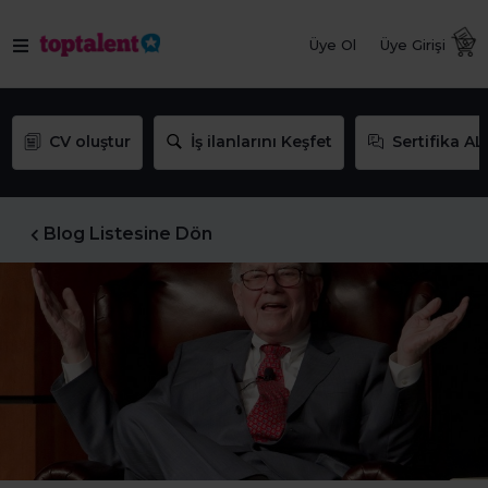
Üye Ol
Üye Girişi
CV oluştur
İş ilanlarını Keşfet
Sertifika AL
Blog Listesine Dön