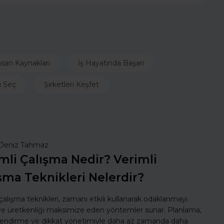
nsan Kaynakları
İş Hayatında Başarı
ı Seç
Şirketleri Keşfet
Deniz Tahmaz
mli Çalışma Nedir? Verimli
şma Teknikleri Nelerdir?
 çalışma teknikleri, zamanı etkili kullanarak odaklanmayı
 ve üretkenliği maksimize eden yöntemler sunar. Planlama,
lendirme ve dikkat yönetimiyle daha az zamanda daha