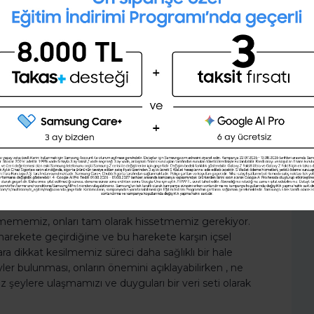
deki artışa olan etkisinin önemine dikkat çekilmekte,
İngilizce seviyeni öğrenmek
nın hem bireysel hem kurumsal getirileri göz önüne
ister misin ?
şlıkları güzeldir.
(A1,A2,B1,B2,C1,C2)
dırın.
Şimdi değil
Evet
yguları olarak değil, daha ziyade gerçeklik gibi
rımız yalnızca bizimdir, dış etkenler duyguların
ak düşünmek, dış dünyayı olduğundan farklı
ilemesine yol açar. Duygularımızı anlamakla diğer
kilerimizde de anlamı ortaya çıkarmaya bir adım daha
ı?
ememiz, onları tam olarak hissetmemiz gerekiyor.
 harekete geçirdiğine ve bu harekete karşın içsel
ara dikkat kesilmemiz süreci daha sağlıklı bir hale
ler bulunması, onların önemini açıklayabilirken , ne
 şeylere ulaşmamızı ve duyguları bir veri seti olarak