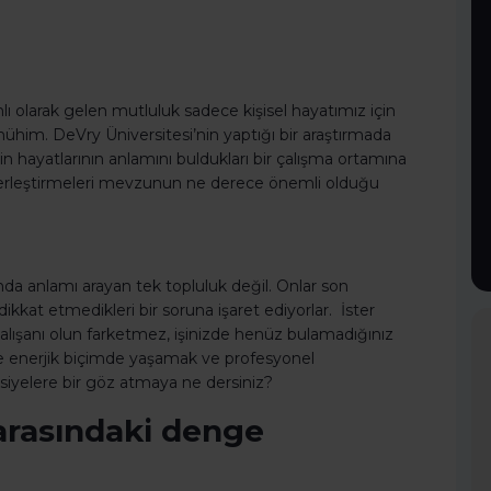
 olarak gelen mutluluk sadece kişisel hayatımız için
mühim. DeVry Üniversitesi’nin yaptığı bir araştırmada
n hayatlarının anlamını buldukları bir çalışma ortamına
na yerleştirmeleri mevzunun ne derece önemli olduğu
da anlamı arayan tek topluluk değil. Onlar son
ikkat etmedikleri bir soruna işaret ediyorlar. İster
çalışanı olun farketmez, işinizde henüz bulamadığınız
ve enerjik biçimde yaşamak ve profesyonel
avsiyelere bir göz atmaya ne dersiniz?
t arasındaki denge