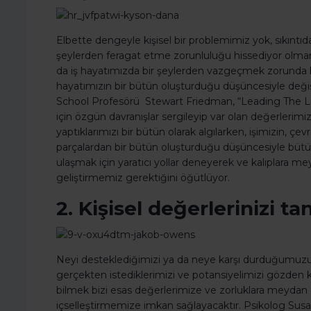
Elbette dengeyle kişisel bir problemimiz yok, sıkınt
şeylerden feragat etme zorunluluğu hissediyor olmam
da iş hayatımızda bir şeylerden vazgeçmek zorunda k
hayatımızın bir bütün oluşturduğu düşüncesiyle değ
School Profesörü Stewart Friedman, “Leading The Lif
için özgün davranışlar sergileyip var olan değerlerimiz
yaptıklarımızı bir bütün olarak algılarken, işimizin, çev
parçalardan bir bütün oluşturduğu düşüncesiyle bütü
ulaşmak için yaratıcı yollar deneyerek ve kalıplara me
geliştirmemiz gerektiğini öğütlüyor.
2. Kişisel değerlerinizi ta
Neyi desteklediğimizi ya da neye karşı durduğumuz
gerçekten istediklerimizi ve potansiyelimizi gözden k
bilmek bizi esas değerlerimize ve zorluklara meydan 
içselleştirmemize imkan sağlayacaktır. Psikolog Susa