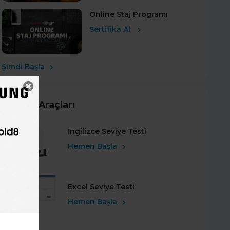
Online Staj Programı
Sertifika Al
Şimdi Başla
Kariyer Araçları
İngilizce Seviye Testi
Hemen Başla
Excel Seviye Testi
Hemen Başla