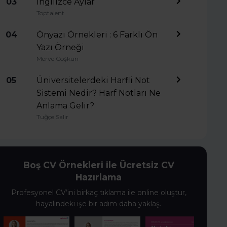
03
İngilizce Aylar
Toptalent
04
Önyazı Örnekleri : 6 Farklı Ön
Yazı Örneği
Merve Coşkun
05
Üniversitelerdeki Harfli Not
Sistemi Nedir? Harf Notları Ne
Anlama Gelir?
Tuğçe Salır
Boş CV Örnekleri ile Ücretsiz CV
Hazırlama
Profesyonel CV’ini birkaç tıklama ile online oluştur,
hayalindeki işe bir adım daha yaklaş.