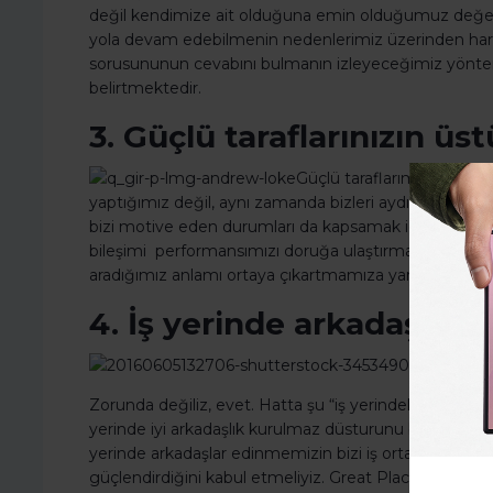
değil kendimize ait olduğuna emin olduğumuz değe
yola devam edebilmenin nedenlerimiz üzerinden hare
sorusununun cevabını bulmanın izleyeceğimiz yöntem
belirtmektedir.
3. Güçlü taraflarınızın ü
Güçlü taraflarımız sadece 
yaptığımız değil, aynı zamanda bizleri aydınlatan, b
bizi motive eden durumları da kapsamak için kullanılıy
bileşimi performansımızı doruğa ulaştırmamızı sağlar
aradığımız anlamı ortaya çıkartmamıza yardımcı oluyo
4. İş yerinde arkadaşlıkla
Zorunda değiliz, evet. Hatta şu “iş yerindeki arkadaşl
yerinde iyi arkadaşlık kurulmaz düsturunu belledik. Fak
yerinde arkadaşlar edinmemizin bizi iş ortamına dah
güçlendirdiğini kabul etmeliyiz. Great Places to Work 