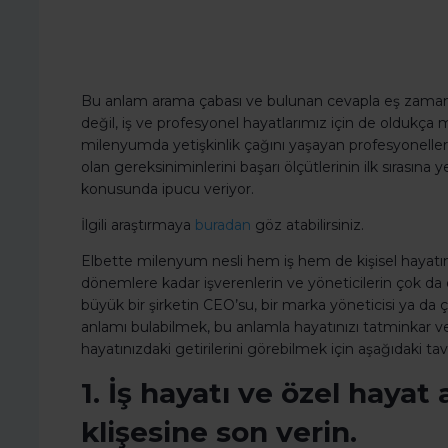
Bu anlam arama çabası ve bulunan cevapla eş zamanlı
değil, iş ve profesyonel hayatlarımız için de oldukça 
milenyumda yetişkinlik çağını yaşayan profesyonelleri
olan gereksiniminlerini başarı ölçütlerinin ilk sırası
konusunda ipucu veriyor.
İlgili araştırmaya
buradan
göz atabilirsiniz.
Elbette milenyum nesli hem iş hem de kişisel hayatın
dönemlere kadar işverenlerin ve yöneticilerin çok da d
büyük bir şirketin CEO’su, bir marka yöneticisi ya da 
anlamı bulabilmek, bu anlamla hayatınızı tatminkar 
hayatınızdaki getirilerini görebilmek için aşağıdaki t
1. İş hayatı ve özel haya
klişesine son verin.