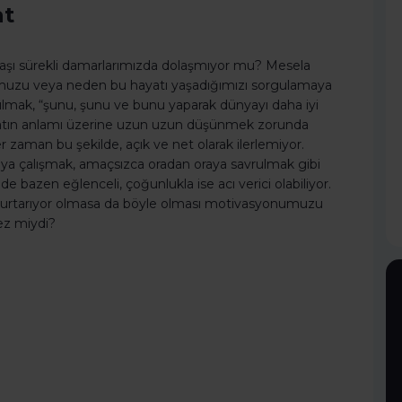
at
şı sürekli damarlarımızda dolaşmıyor mu? Mesela
uzu veya neden bu hayatı yaşadığımızı sorgulamaya
ulmak, “şunu, şunu ve bunu yaparak dünyayı daha iyi
yatın anlamı üzerine uzun uzun düşünmek zorunda
 zaman bu şekilde, açık ve net olarak ilerlemiyor.
ya çalışmak, amaçsızca oradan oraya savrulmak gibi
 bazen eğlenceli, çoğunlukla ise acı verici olabiliyor.
at kurtarıyor olmasa da böyle olması motivasyonumuzu
mez miydi?