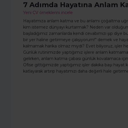
7 Adımda Hayatına Anlam K
Yeni CV örneklerini incele
Hayatımıza anlam katma ve bu anlamı çoğaltma uğra
kim istemez dünyayı kurtarmak? Neden var olduğum
başladığımız zamanlarda kendi cevabımızı şıp diye b
bir yer haline getirmeye çalışıyorum!” demek ve ha
kalmamak harika olmaz mıydı? Evet biliyoruz, işler her
Günlük rutinimizde yaptığımız işlere anlam katmama
gelirken, anlam katma çabası günlük kovalamaca içinde
Ofise gittiğimizde yaptığımız işler dakika başı hay
katlayarak artırıp hayatımızı daha değerli hale getir