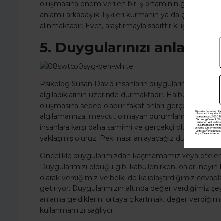
oluşmasına önem verilen bir iş ortamının gelir üzerin
anlamlı arkadaşlık ilişkileri kurmanın ya da çabalama
alınmaktadır. Evet, araştırmayla sabittir ki iş yeri arkada
5. Duygularınızı anlamlan
Psikolog Susan David insanların duygularını, kişisel du
algıladıklarının üzerinde durmaktadır. Halbuki duygula
oluşmasına sebep olabilir fakat onları gerçeklik olar
algılamamıza, mevcut olmayan durumların bizleri etk
insanlara karşı daha samimi ve gerçekçi olurken, iliş
yaklaşmış oluruz. Peki nasıl anlayacağız duygularımız
Öncelikle duygularımızdan kaçmamamız veya ötelem
Duygularımızı olduğu gibi kabullenirken, onları neyin
olarak verdiğimiz ve belki de kalıplaştırdığımız cevapl
getiriyor. Duygularımızın altında değer verdiğimiz şey
anlama geldiklerini ortaya çıkartmak, değer verdiğimiz
kullanmamızı sağlıyor.