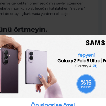
rler ve gerçekten önemsediğimiz şeyler üzerinden
ketle mümkün olabileceğini hatırlatırken, “neden?”
i de ortaya çıkartmada yardımcı olacağını
stünü örtmeyin.
nelerde iyi olduğumuz ya da hangi işleri harikulade
ilgilendiren ve iyi olduğumuz şeyleri yapma konusunda
or. İyi olduklarımızla bizi harekete geçirenlerin
ken, bizi harekete geçirenlere atfettiğimiz değer
r.
r kurun.
ıklar çok yapay” mevzusunu da fazlaca dinleyip iş
at bu kalıplaşmış düşünceleri bir kenara bırakıp iş
a fazla bağladığını ve aidiyet duygumuzu
tarafından yapılan bir araştırmada güzel arkadaşlıkların