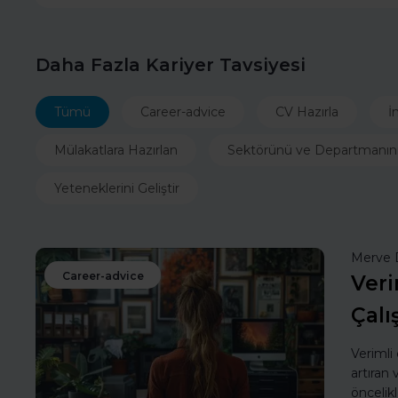
Daha Fazla Kariyer Tavsiyesi
Tümü
Career-advice
CV Hazırla
İ
Mülakatlara Hazırlan
Sektörünü ve Departmanın
Yeteneklerini Geliştir
Merve 
Career-advice
Veri
Çalı
Verimli
artıran
öncelik