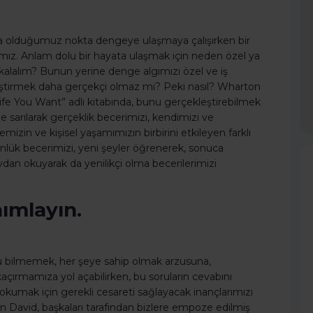
ıda olduğumuz nokta dengeye ulaşmaya çalışırken bir
ız. Anlam dolu bir hayata ulaşmak için neden özel ya
alalım? Bunun yerine denge algımızı özel ve iş
iştirmek daha gerçekçi olmaz mı? Peki nasıl? Wharton
e You Want” adlı kitabında, bunu gerçekleştirebilmek
e sarılarak gerçeklik becerimizi, kendimizi ve
remizin ve kişisel yaşamımızın birbirini etkileyen farklı
nlük becerimizi, yeni şeyler öğrenerek, sonuca
ydan okuyarak da yenilikçi olma becerilerimizi
nımlayın.
u bilmemek, her şeye sahip olmak arzusuna,
açırmamıza yol açabilirken, bu soruların cevabını
okumak için gerekli cesareti sağlayacak inançlarımızı
n David, başkaları tarafından bizlere empoze edilmiş