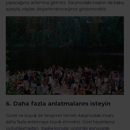
yapacağınız anlamına gelmez. Karşınızdaki insanın da bakış
açısıyla, olayları değerlendireceğinizi gösterecektir.
6. Daha fazla anlatmalarını isteyin
Güzel ve büyük bir iletişimin temeli, karşınızdaki insanı
daha fazla anlatmaya teşvik etmektir. Özel hayatlarına
yoğunlaşmadan, başka konular üzerinde konuşarak