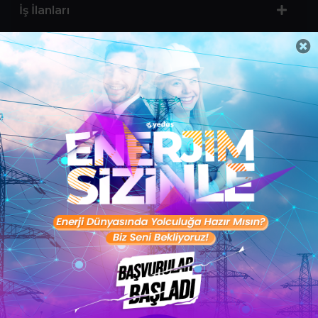
İş İlanları
Sertifika Programları
Yetenek Testleri
İşveren
Toptalent Marka ve İnsan Kaynakları Danışmanlığı Limited Şirketi Özel İstihdam Bürosu
Olarak 11 / 11 / 2024 - 10 / 11 / 2027 tarihleri arasında faaliyette bulunmak üzere, Türkiye İş
Kurumu tarafından 05.11.2024 tarih ve 16998526 sayılı karar uyarınca 1251 nolu belge ile faaliyet
göstermektedir.Toptalent İş İlanları için tıklayın. 4904 sayılı kanun uyarınca iş arayanlardan
ücret alınmayacak ve menfaat temin edilmeyecektir.
Türkiye İş Kurumu İstanbul İl Müdürlüğü: 0 212 249 29 87 | Türkiye iş Kurumu İstanbul Çalışma
ve İş Kurumu Bahçelievler Hizmet Merkezi