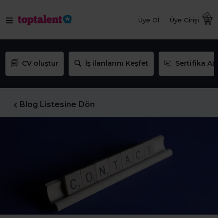
Üye Ol
Üye Girişi
CV oluştur
İş ilanlarını Keşfet
Sertifika AL
Blog Listesine Dön