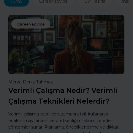
Tümü
Career-advice
CV Hazırla
İnsan
Career-advice
Merve Deniz Tahmaz
Verimli Çalışma Nedir? Verimli
Çalışma Teknikleri Nelerdir?
Verimli çalışma teknikleri, zamanı etkili kullanarak
odaklanmayı artıran ve üretkenliği maksimize eden
yöntemler sunar. Planlama, önceliklendirme ve dikkat