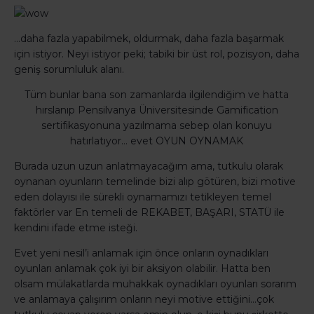
…daha fazla yapabilmek, oldurmak, daha fazla başarmak
için istiyor. Neyi istiyor peki; tabiki bir üst rol, pozisyon, daha
geniş sorumluluk alanı.
Tüm bunlar bana son zamanlarda ilgilendiğim ve hatta
hırslanıp Pensilvanya Üniversitesinde Gamification
sertifikasyonuna yazılmama sebep olan konuyu
hatırlatıyor… evet OYUN OYNAMAK
Burada uzun uzun anlatmayacağım ama, tutkulu olarak
oynanan oyunların temelinde bizi alıp götüren, bizi motive
eden dolayısı ile sürekli oynamamızı tetikleyen temel
faktörler var En temeli de REKABET, BAŞARI, STATÜ ile
kendini ifade etme isteği.
Evet yeni nesil’i anlamak için önce onların oynadıkları
oyunları anlamak çok iyi bir aksiyon olabilir. Hatta ben
olsam mülakatlarda muhakkak oynadıkları oyunları sorarım
ve anlamaya çalışırım onların neyi motive ettiğini…çok