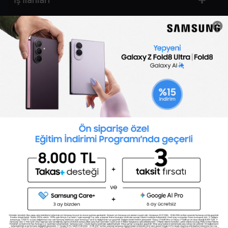
İş İlanları
Sertifika Programları
Yetenek Testleri
İşveren
Toptalent Marka ve İnsan Kaynakları Danışmanlığı Limited Şirketi Özel İstihdam Bürosu
Olarak 11 / 11 / 2024 - 10 / 11 / 2027 tarihleri arasında faaliyette bulunmak üzere, Türkiye İş
Kurumu tarafından 05.11.2024 tarih ve 16998526 sayılı karar uyarınca 1251 nolu belge ile faaliyet
göstermektedir.Toptalent İş İlanları için tıklayın. 4904 sayılı kanun uyarınca iş arayanlardan
ücret alınmayacak ve menfaat temin edilmeyecektir.
Türkiye İş Kurumu İstanbul İl Müdürlüğü: 0 212 249 29 87 | Türkiye iş Kurumu İstanbul Çalışma
ve İş Kurumu Bahçelievler Hizmet Merkezi