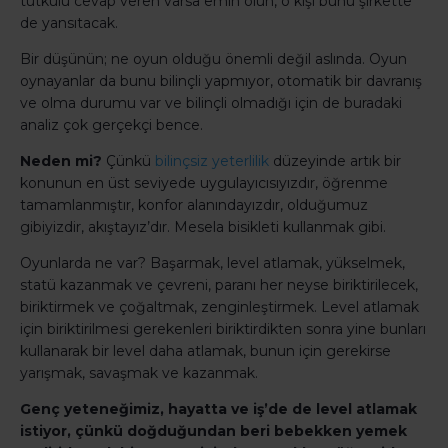
tutkulu cevap veren varsa emin olun, o kişi bunu şirkette
de yansıtacak.
Bir düşünün; ne oyun olduğu önemli değil aslında. Oyun
oynayanlar da bunu bilinçli yapmıyor, otomatik bir davranış
ve olma durumu var ve bilinçli olmadığı için de buradaki
analiz çok gerçekçi bence.
Neden mi?
Çünkü
bilinçsiz yeterlilik
düzeyinde artık bir
konunun en üst seviyede uygulayıcısıyızdır, öğrenme
tamamlanmıştır, konfor alanındayızdır, olduğumuz
gibiyizdir, akıştayız’dır. Mesela bisikleti kullanmak gibi.
Oyunlarda ne var? Başarmak, level atlamak, yükselmek,
statü kazanmak ve çevreni, paranı her neyse biriktirilecek,
biriktirmek ve çoğaltmak, zenginleştirmek. Level atlamak
için biriktirilmesi gerekenleri biriktirdikten sonra yine bunları
kullanarak bir level daha atlamak, bunun için gerekirse
yarışmak, savaşmak ve kazanmak.
Genç yeteneğimiz, hayatta ve iş’de de level atlamak
istiyor, çünkü doğduğundan beri bebekken yemek