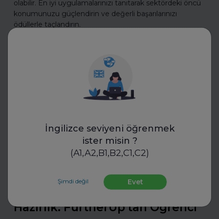
olabilir. En iyi uygulamalarınızı tanıtarak sektördeki öncü
konumunuzu güçlendirin ve değerli başarılarınızı
ödüllerle taçlandırın.
Daha fazla oku
İş Hayatında Başarı
İngilizce seviyeni öğrenmek
ister misin ?
(A1,A2,B1,B2,C1,C2)
FurtherUp
Şimdi değil
Evet
Uzman Koçlarla Geleceğe
Hazırlık: FurtherUp'tan Öğrenci