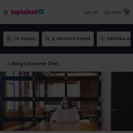
Üye Ol
Üye Girişi
CV oluştur
İş ilanlarını Keşfet
Sertifika AL
Blog Listesine Dön