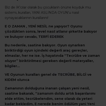
Biz de İK’cılar olarak bu çocukların önüne koyduk mu
sistemi, kuralları, YANİ ASLINDA OYUN’u nasıl
oynayacaklarının kurallarını!
E O ZAMAN , YENİ NESİL ne yapıyor? Oyunu
çözdükten sonra, level nasıl atlanır şirkette bakıyor
ve buluyor cevabı, TERFİ EDEREK
Bu nedenle, saatine bakıyor. Oyun oynarken
biriktirdiği oyun içindeki değerli araç gereçler,
elmaslar, her ne ise. İş hayatında “Tecrübe ve zaman
oluyor” biriktirilmesi gereken değerli materyaller,
bilgiler…
VE Oyunun kuralları genel de TECRÜBE, BİLGİ ve
KIDEM olunca
Zamanının dolduğuna inanan çalışan yeni nesil,
saatine bakarak, “zamanım doldu artık başarılarımı
elde ettim, tecrübelendim, sene olarak da yeteri
kadar bekledim, E nerede benim ödülüm yani Yeni