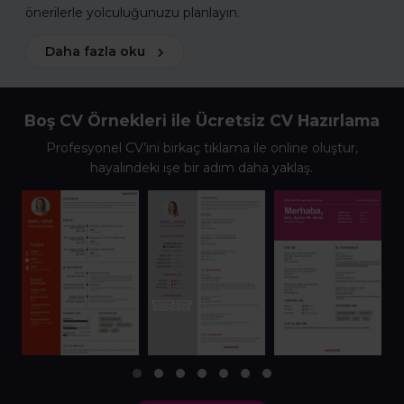
önerilerle yolculuğunuzu planlayın.
Daha fazla oku
Boş CV Örnekleri ile Ücretsiz CV Hazırlama
Profesyonel CV’ini birkaç tıklama ile online oluştur,
hayalindeki işe bir adım daha yaklaş.