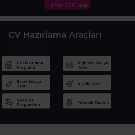
Hemen CV Oluştur
CV Hazırlama
Araçları
Tümünü İncele
CV Hazırlama
İngilizce Seviye
Programı
Testi
Excel Seviye
Kişilik Testi
Testi
Sertifika
Yetenek Testleri
Programları