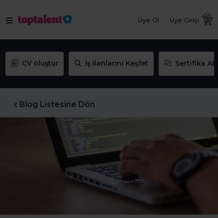
Üye Ol
Üye Girişi
CV oluştur
İş ilanlarını Keşfet
Sertifika AL
Blog Listesine Dön