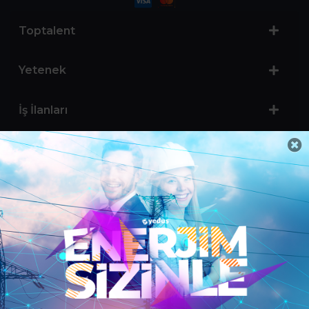
Toptalent
Yetenek
İş İlanları
Sertifika Programları
Yetenek Testleri
İşveren