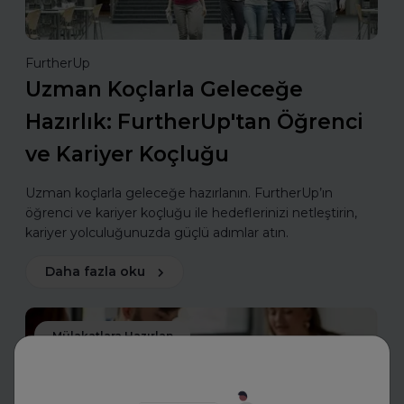
FurtherUp
Uzman Koçlarla Geleceğe
Hazırlık: FurtherUp'tan Öğrenci
ve Kariyer Koçluğu
Uzman koçlarla geleceğe hazırlanın. FurtherUp’ın
öğrenci ve kariyer koçluğu ile hedeflerinizi netleştirin,
kariyer yolculuğunuzda güçlü adımlar atın.
Daha fazla oku
Mülakatlara Hazırlan