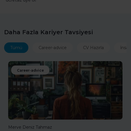
ücretsiz üye ol!
Daha Fazla Kariyer Tavsiyesi
Tümü
Career-advice
CV Hazırla
İnsan
Career-advice
Merve Deniz Tahmaz