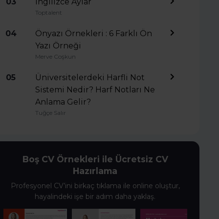
03
İngilizce Aylar
Toptalent
04
Önyazı Örnekleri : 6 Farklı Ön
Yazı Örneği
Merve Coşkun
05
Üniversitelerdeki Harfli Not
Sistemi Nedir? Harf Notları Ne
Anlama Gelir?
Tuğçe Salır
Boş CV Örnekleri ile Ücretsiz CV
Hazırlama
Profesyonel CV’ini birkaç tıklama ile online oluştur,
hayalindeki işe bir adım daha yaklaş.