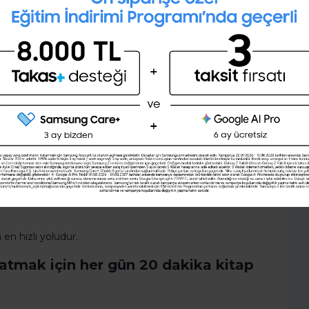
tersem haftada kaç gün çalışmayı planladığımı mesela.
İngilizce seviyeni öğrenmek
 gün geçerse, kendime karşı nasıl dürüst olacağımı.
ister misin ?
ele.
(A1,A2,B1,B2,C1,C2)
ır.
Şimdi değil
Evet
 abur cubur yiyeceksin. Etrafındaki herkes günde beş
fazla TV izlemeye başlayacaksın. Bu demektir ki,
n insanlar varsa, o zaman şansın da olacaktır.
asıl disiplinli olunacağını da görebilir ve öğrenebilirsin.
na kadar). Benzer düşünce yapısını benimse.
 en hızlı yoludur.
rlatmak için her gün 20 dakika kitap