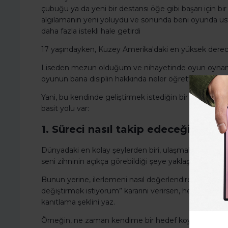
çubuğu ya da yeni bir destansı öğe gibi başarı için 
algılamanın yeni yoluydu ve sonunda beni oyunda ust
daha fazla istekli hale getirdi
17 yaşındayken, Kuzey Amerika'daki en yüksek derec
Liseden mezun olduğum ve nihayetinde oyun oynam
oyunun bana disiplin hakkında neler öğrettiğinin son
Yani, bu kendinde geliştirmek istediğin bir özellikse,
basit yolu var:
1. Süreci nasıl takip edeceğini bi
Dünyadaki en kolay şeylerden biri, ulaşmak istediğin ş
seni zihninin açıkça görebildiği şeye yaklaştırmayacak
Bunun yerine, ilerlemeni nasıl değerlendireceğini beli
değiştirmek istiyorum” kararını verirsen, hedefini sa
kanıtlama şeklini yaz.
Örneğin, ne zaman kendime bir hedef koysam, her z