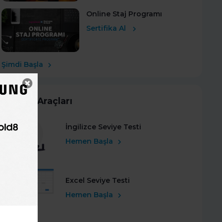
Online Staj Programı
Sertifika Al
Şimdi Başla
Kariyer Araçları
İngilizce Seviye Testi
Hemen Başla
Excel Seviye Testi
Hemen Başla