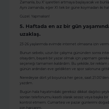
Zamanla, bu X' işaretleri artmaya başlayacak ve bunl
Aynı zamanda, eğer X'i tek bir güne koymadan iki ha
Güzel. Yapmalısın!
5. Haftada en az bir gün yaşamında
uzaklaş.
23-26 yaşlarımda evimde internet olmasına izin ve
Bunun sebebi, uzun bir çalışma gününden sonra int
olsaydım, başarılı bir yazar olmak için yapmam gere
seçeneği tamamen kaldırdım. Bu şekilde, bir reklam aj
günün ardından eve geldikten ve spor salonuna gitti
Neredeyse dört yıl boyunca her gece, saat 21.00’den g
yazdım.
Bugün hala hayatımdaki gereksiz dikkat dağıtıcı şeyler
sonları telefonumu kasıtlı olarak sessiz veya başka b
kontrol etmem. Cumartesi ve pazar günlerimi doğada
için harcarım.