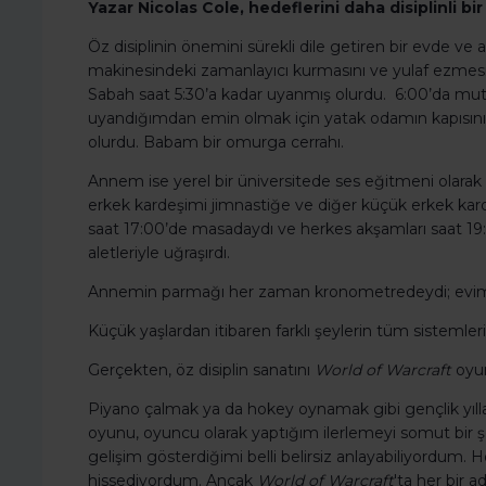
Yazar Nicolas Cole, hedeflerini daha disiplinli bi
Öz disiplinin önemini sürekli dile getiren bir evde 
makinesindeki zamanlayıcı kurmasını ve yulaf ezmesin
Sabah saat 5:30’a kadar uyanmış olurdu. 6:00’da mut
uyandığımdan emin olmak için yatak odamın kapısını 
olurdu. Babam bir omurga cerrahı.
Annem ise yerel bir üniversitede ses eğitmeni olarak 
erkek kardeşimi jimnastiğe ve diğer küçük erkek k
saat 17:00’de masadaydı ve herkes akşamları saat 19:
aletleriyle uğraşırdı.
Annemin parmağı her zaman kronometredeydi; evimiz t
Küçük yaşlardan itibaren farklı şeylerin tüm sistemler
Gerçekten, öz disiplin sanatını
World of Warcraft
oyun
Piyano çalmak ya da hokey oynamak gibi gençlik yılla
oyunu, oyuncu olarak yaptığım ilerlemeyi somut bir şek
gelişim gösterdiğimi belli belirsiz anlayabiliyordum. 
hissediyordum. Ancak
World of Warcraft
'ta her bir 