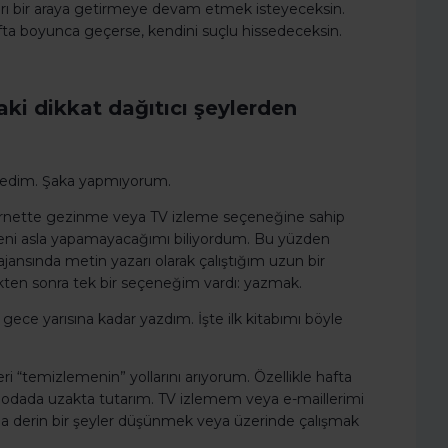
arı bir araya getirmeye devam etmek isteyeceksin.
fta boyunca geçerse, kendini suçlu hissedeceksin.
ki dikkat dağıtıcı şeylerden
rmedim. Şaka yapmıyorum.
ernette gezinme veya TV izleme seçeneğine sahip
keni asla yapamayacağımı biliyordum. Bu yüzden
ansında metin yazarı olarak çalıştığım uzun bir
kten sonra tek bir seçeneğim vardı: yazmak.
ece yarısına kadar yazdım. İşte ilk kitabımı böyle
i “temizlemenin” yollarını arıyorum. Özellikle hafta
ir odada uzakta tutarım. TV izlemem veya e-maillerimi
 derin bir şeyler düşünmek veya üzerinde çalışmak