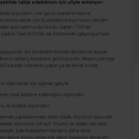
r şekilde takip edebilmen için şöyle anlatıyor:
ve ailede büyüdüm. Her gece, babamın kahve
i ertesi sabah için buzdolabına koymasını izlerdim.
laka spor salonunda olurdu. Sabah 7:00’de
çalardı. Saat 8:00’de ise hastanede çalışmaya hazır
çalışıyordu. Kız kardeşimi keman derslerine, küçük
ardeşimi satranç kulübüne götürüyordu. Akşam yemeği
00’a kadar ödevlerini yapar ya da kendi müzik
ıpkı sanat için sığınak gibiydi.
inde nasıl disipline edileceğini öğrendim.
u ile birlikte öğrendim.
rımda yaptıklarımdan farklı olarak
World of Warcraft
ilde ölçmeme yol açtı. Piyano ile yıldan yıla nasıl
Hokeyle, pakı kullanırken kendimi daha rahat
adım ileriye doğru atılan her adım, başka bir deneyim