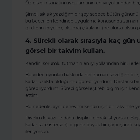
Öz disiplin sanatını uygulamanın en iyi yollarından biri
Şimdi, sık sık yazdığım bir şey sadece bütün gününü b
bu becerileri kendinde uygulama konusunda zaman ayı
girdilerin (diyelim, okuma) çıktılarını (ne olursa ols
4. Sürekli olarak sırasıyla kaç gü
görsel bir takvim kullan.
Kendini sorumlu tutmanın en iyi yollarından biri, ilerle
Bu video oyunları hakkında her zaman sevdiğim bir ş
kadar uzakta olduğumu görebiliyordum. Destansı bir 
görebiliyordum. Süreci görselleştirebildiğim için ke
ettim.
Bu nedenle, aynı deneyimi kendin için bir takvimle ye
Diyelim ki yazı ile daha disiplinli olmak istiyorsun. Başa
kadar süre istersen), o güne büyük bir çarpı işareti k
ilerliyorsun.