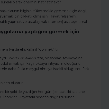
, sürekli olarak önemini hatırlatmaktır.
aşkalarının bilgisini tüketmekle geçirmek için değil,
rmak için dikkatli olmalısın. Hayat felsefem,
un pratik yapmak ve ustalaşmak istemen) asla aşmamalı.
n uygulama yaptığını görmek için
meni (ya da eksikliğini) “görmek” tir.
eydi.
World of Warcraft
'ta, bir sonraki seviyeye ne
ödül almak için kaç noktaya ihtiyacım olduğunu
ndimle daha fazla meşgul olmaya istekli olduğumu fark
niden oluştur.
rılı bir şekilde yazdığın her gün (bir saat, iki saat, ne
oy. Tebrikler! Hayattaki hedefin doğrultusunda