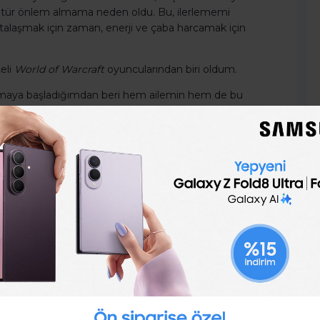
bir tür önlem almama neden oldu. Bu, ilerlememi
alaşmak için zaman, enerji ve çaba harcamak için
eli
World of Warcraft
oyuncularından biri oldum.
aya başladığımdan beri hem ailemin hem de bu
 derece farkındaydım.
 burada disiplin sanatını uygulamaya başlamanın yedi
lmeden hedef belirleme.
eyi hayal etmektir. Ne yazık ki, hiçbir hayal gücü
.
rlemek için kendine sorular sor. “Hayatımdaki X'i
dece kağıda yazma; doğru yönde ilerlediğini kendine
aman bu hedefe ulaşmak için hangi beceriyi