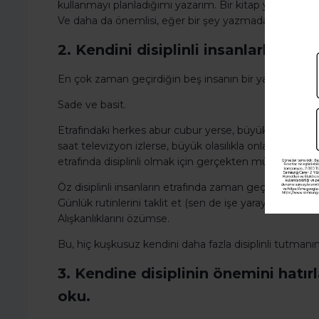
kullanmayı planladığımı yazarım. Bir kitap yazmak is
Ve daha da önemlisi, eğer bir şey yazmadan çok fazla
2. Kendini disiplinli insanlarla çevr
En çok zaman geçirdiğin beş insanın bir yansımasısınd
Sade ve basit.
Etrafındaki herkes abur cubur yerse, büyük olasılıkla
saat televizyon izlerse, büyük olasılıkla onlarla daha 
etrafında disiplinli olmak için gerçekten mücadele ede
Öz disiplinli insanların etrafında zaman geçir, böylece n
Günlük rutinlerini taklit et (sen de işe yarayanı bula
Alışkanlıklarını özümse.
Bu, hiç kuşkusuz kendini daha fazla disiplinli tutmanın
3. Kendine disiplinin önemini hatı
oku.