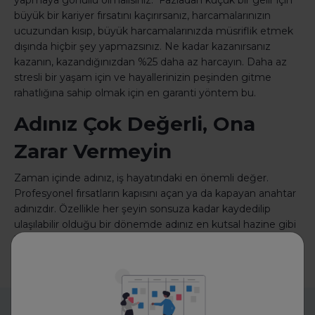
yapmaya gönüllü olmalısınız. Fazladan küçük bir gelir için
büyük bir kariyer fırsatını kaçırırsanız, harcamalarınızın
ucuzundan kısıp, büyük harcamalarınızda müsriflik etmek
dışında hiçbir şey yapmazsınız. Ne kadar kazanırsanız
kazanın, kazandığınızdan %25 daha az harcayın. Daha az
stresli bir yaşam için ve hayallerinizin peşinden gitme
rahatlığına sahip olmak için en garanti yöntem bu.
Adınız Çok Değerli, Ona
Zarar Vermeyin
Zaman içinde adınız, iş hayatındaki en önemli değer.
Profesyonel fırsatların kapısını açan ya da kapayan anahtar
adınızdır. Özellikle her şeyin sonsuza kadar kaydedilip
ulaşılabilir olduğu bir dönemde adınız en kutsal hazine gibi
korunmalı. Bu bir daha kayboldu mu geri getirilemeyecek
şeylerden biri.