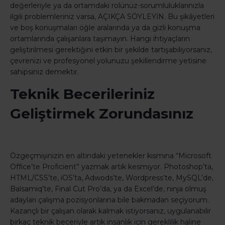
değerleriyle ya da ortamdaki rolünüz-sorumluluklarınızla
ilgili problemleriniz varsa, AÇIKÇA SÖYLEYİN. Bu şikâyetleri
ve boş konuşmaları öğle aralarında ya da gizli konuşma
ortamlarında çalışanlara taşımayın. Hangi ihtiyaçların
geliştirilmesi gerektiğini etkin bir şekilde tartışabiliyorsanız,
çevrenizi ve profesyonel yolunuzu şekillendirme yetisine
sahipsiniz demektir.
Teknik Becerileriniz
Geliştirmek Zorundasınız
Özgeçmişinizin en altındaki yetenekler kısmına “Microsoft
Office’te Proficient” yazmak artık kesmiyor. Photoshop’ta,
HTML/CSS’te, iOS’ta, Adwods’te, Wordpress’te, MySQL’de,
Balsamiq’te, Final Cut Pro’da, ya da Excel’de, ninja olmuş
adayları çalışma pozisyonlarına bile bakmadan seçiyorum.
Kazançlı bir çalışan olarak kalmak istiyorsanız, uygulanabilir
birkaç teknik beceriyle artık insanlık için gereklilik haline