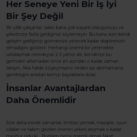
Her Seneye Yeni Bir İş İyi
Bir Şey Değil
Bir yıllık çalışanlar, sakın bana çok başarılı olduğunuzu ve
şirketinize fazla geldiğinizi söylemeyin. Bu bana sizin kendi
gelişim grafiğinizi görmenize yetecek kadar disiplininizin
olmadığını gösterir. Herhangi önemli bir yetenekte
ustalaşmak neredeyse 2-3 yılınızı alır, kendinize bu
gemiden atlamadan önce en azından o kadar zaman
tanıyın. Aksi halde özgeçmişiniz neden işe alınmamanız
gerektiğini anlatan kırmızı bayraklarla dolar.
İnsanlar Avantajlardan
Daha Önemlidir
Size daha esnek zamanlar, limitsiz yemek, masajlar, oyun
odaları ve takım gezileri öneren şirketi seçmek o kadar
meşhur oldu ki… Bunların hepsi önemli olmalı fakat