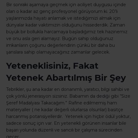
Bir sonraki aşamaya geçmek için aciliyet duygusu içinde
olan o kadar az genç profesyonel görüyorum ki. 20’li
yaşlarımızda hayatı anlamak ve istediğimizi almak için
dünyalar kadar vaktimizin olduğunu hissederdik. Zaman
büyük bir bollukla harcamaya başladığımız tek hazinemiz
ve onu asla geri alamayız. Bugün sahip olduğunuz
imkanların çoğunu değerlendirin çünkü bir daha bu
şanslara sahip olamayacağınız zamanlar gelecek.
Yeteneklisiniz, Fakat
Yetenek Abartılmış Bir Şey
Tebrikler, şu ana kadar en donanımlı, yaratıcı, bilgi sahibi ve
çok yönlü jenerasyon sizsiniz. Babamın da dediği gibi “Size
Şeref Madalyası Takacağım.” Rafine edilmemiş ham
materyaller ( ne kadar değerli olurlarsa olsunlar) basitçe
harcanmış potansiyellerdir. Yetenek için hiçbir ödül yoktur,
sadece sonuç için var. En yetenekli görünen insanlar bile
başarı yolunda düzenli ve sancılı bir çalışma sürecinden
geçer.