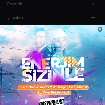
Yetenek
İş İlanları
Sertifika Programları
Yetenek Testleri
İşveren
Toptalent Marka ve İnsan Kaynakları Danışmanlığı Limited Şirketi Özel İstihdam Bürosu
Olarak 11 / 11 / 2024 - 10 / 11 / 2027 tarihleri arasında faaliyette bulunmak üzere, Türkiye İş
Kurumu tarafından 05.11.2024 tarih ve 16998526 sayılı karar uyarınca 1251 nolu belge ile faaliyet