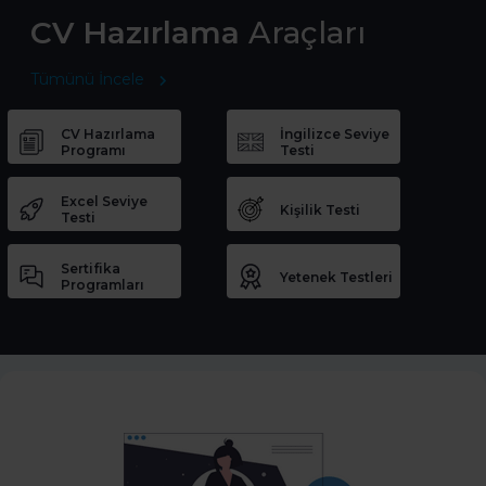
CV Hazırlama
Araçları
Tümünü İncele
CV Hazırlama
İngilizce Seviye
Programı
Testi
Excel Seviye
Kişilik Testi
Testi
Sertifika
Yetenek Testleri
Programları