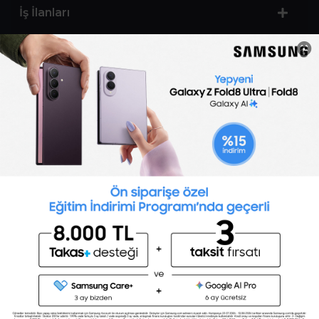
İş İlanları
Sertifika Programları
Yetenek Testleri
İşveren
Toptalent Marka ve İnsan Kaynakları Danışmanlığı Limited Şirketi Özel İstihdam Bürosu
Olarak 11 / 11 / 2024 - 10 / 11 / 2027 tarihleri arasında faaliyette bulunmak üzere, Türkiye İş
Kurumu tarafından 05.11.2024 tarih ve 16998526 sayılı karar uyarınca 1251 nolu belge ile faaliyet
göstermektedir.Toptalent İş İlanları için tıklayın. 4904 sayılı kanun uyarınca iş arayanlardan
ücret alınmayacak ve menfaat temin edilmeyecektir.
Türkiye İş Kurumu İstanbul İl Müdürlüğü: 0 212 249 29 87 | Türkiye iş Kurumu İstanbul Çalışma
ve İş Kurumu Bahçelievler Hizmet Merkezi