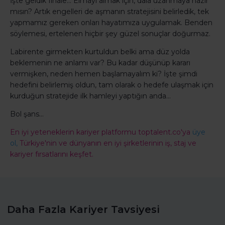
İşte geldik finale… Elmayı almak için, dala uzanmaya hazır
mısın? Artık engelleri de aşmanın stratejisini belirledik, tek
yapmamız gereken onları hayatımıza uygulamak. Benden
söylemesi, ertelenen hiçbir şey güzel sonuçlar doğurmaz.
Labirente girmekten kurtuldun belki ama düz yolda
beklemenin ne anlamı var? Bu kadar düşünüp kararı
vermişken, neden hemen başlamayalım ki? İşte şimdi
hedefini belirlemiş oldun, tam olarak o hedefe ulaşmak için
kurduğun stratejide ilk hamleyi yaptığın anda…
Bol şans…
En iyi yeteneklerin kariyer platformu toptalent.co'ya
üye
ol,
Türkiye'nin ve dünyanın en iyi şirketlerinin iş, staj ve
kariyer fırsatlarını keşfet.
Daha Fazla Kariyer Tavsiyesi