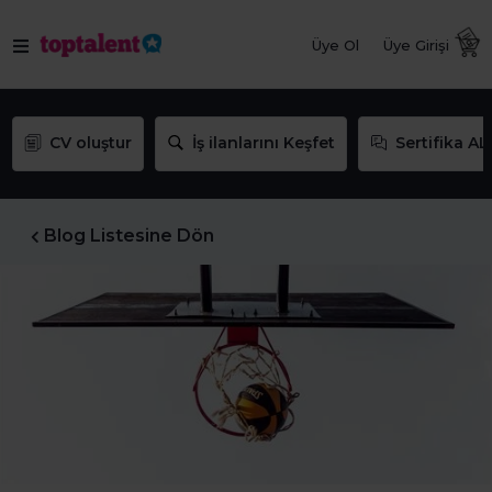
Üye Ol
Üye Girişi
CV oluştur
İş ilanlarını Keşfet
Sertifika AL
Blog Listesine Dön