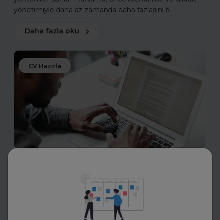
yönetimiyle daha az zamanda daha fazlasını b
Daha fazla oku
CV Hazırla
Eskritor
LinkedIn, CV ve Ön Yazı İçin AI
Yazım Araçları Ne İşe Yarıyor?
LinkedIn, CV ve ön yazı için AI yazım araçları nasıl çalışır?