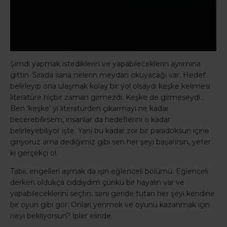
Şimdi yapmak istediklerin ve yapabileceklerin ayrımına
gittin. Sırada sana nelerin meydan okuyacağı var. Hedef
belirleyip ona ulaşmak kolay bir yol olsaydı keşke kelimesi
literatüre hiçbir zaman girmezdi. Keşke de girmeseydi…
Ben ‘keşke’ yi literatürden çıkarmayı ne kadar
becerebilirsem, insanlar da hedeflerini o kadar
belirleyebiliyor işte. Yani bu kadar zor bir paradoksun içine
giriyoruz ama dediğimiz gibi sen her şeyi başarırsın, yeter
ki gerçekçi ol.
Tabii, engelleri aşmak da işin eğlenceli bölümü. Eğlenceli
derken oldukça ciddiydim çünkü bir hayalin var ve
yapabileceklerini seçtin, seni geride tutan her şeyi kendine
bir oyun gibi gör. Onları yenmek ve oyunu kazanmak için
neyi bekliyorsun? İpler elinde.