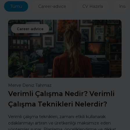
Tümü
Career-advice
CV Hazırla
İnsan
Career-advice
Merve Deniz Tahmaz
Verimli Çalışma Nedir? Verimli
Çalışma Teknikleri Nelerdir?
Verimli çalışma teknikleri, zamanı etkili kullanarak
odaklanmayı artıran ve üretkenliği maksimize eden
yöntemler sunar. Planlama, önceliklendirme ve dikkat