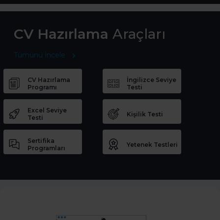
CV Hazırlama
Araçları
Tümünü İncele
CV Hazırlama
İngilizce Seviye
Programı
Testi
Excel Seviye
Kişilik Testi
Testi
Sertifika
Yetenek Testleri
Programları