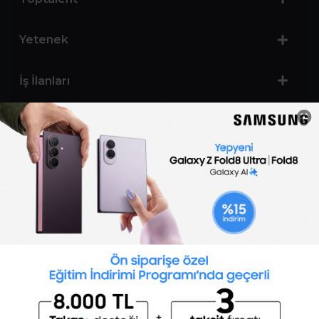
Yetenek
İş İlanları
Sertifika Programları
Yetenek Testleri
İşveren
Toptalent Marka ve İnsan Kaynakları Danışmanlığı Limited Şirketi Özel İstihdam Bürosu