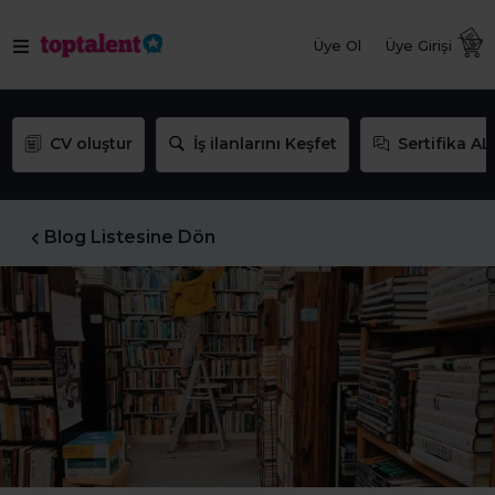
Üye Ol
Üye Girişi
CV oluştur
İş ilanlarını Keşfet
Sertifika AL
Blog Listesine Dön