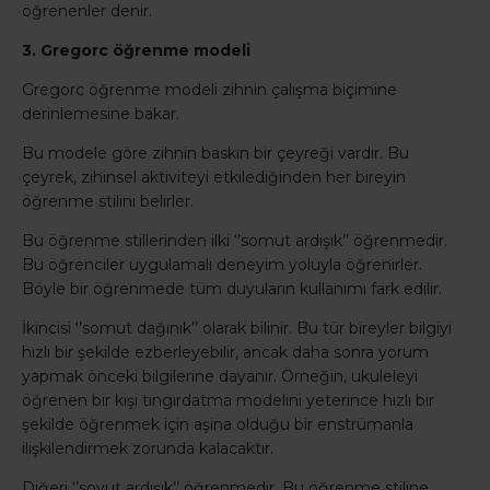
öğrenenler denir.
3. Gregorc öğrenme modeli
Gregorc öğrenme modeli zihnin çalışma biçimine
derinlemesine bakar.
Bu modele göre zihnin baskın bir çeyreği vardır. Bu
çeyrek, zihinsel aktiviteyi etkilediğinden her bireyin
öğrenme stilini belirler.
Bu öğrenme stillerinden ilki ‘’somut ardışık’’ öğrenmedir.
Bu öğrenciler uygulamalı deneyim yoluyla öğrenirler.
Böyle bir öğrenmede tüm duyuların kullanımı fark edilir.
İkincisi ‘’somut dağınık’’ olarak bilinir. Bu tür bireyler bilgiyi
hızlı bir şekilde ezberleyebilir, ancak daha sonra yorum
yapmak önceki bilgilerine dayanır. Örneğin, ukuleleyi
öğrenen bir kişi tıngırdatma modelini yeterince hızlı bir
şekilde öğrenmek için aşina olduğu bir enstrümanla
ilişkilendirmek zorunda kalacaktır.
Diğeri ‘’soyut ardışık’’ öğrenmedir. Bu öğrenme stiline