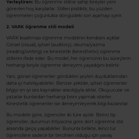
Yerleştiren:
Bu öğrenme stiline sahip bireyler yeni
görevleri hoş karşılarlar. Stilleri pratiktir, bu yüzden
öğrenmeleri çoğunlukla döngüdeki son aşamayı içerir.
2. VARK öğrenme stili modeli
VARK kısaltması öğrenme modelinin kendisini açıklar.
Görsel (visual), işitsel (auditory), okuma/yazma
(reading/writing) ve kinestetik (kinesthetic) öğrenme
stillerini ifade eder. Bu model, her öğrencinin bu süreçlerin
herhangi biriyle öğrenme deneyimi yaşadığını belirtir.
Yani, görsel öğrenenler gördükleri şeyleri duyduklarından
daha iyi hatırlayabilirler. Benzer şekilde, işitsel öğrenenler
bilgiyi en iyi ses kaynakları aracılığıyla alırlar. Okuyucular ve
yazarlar bunlardan herhangi birini yapmak isterler.
Kinestetik öğrenenler ise deneyimleyerek bilgi kazanırlar.
Bu modele göre, öğrenciler iki türe ayrılır. Birinci tip
öğrenciler, durumun ihtiyacına göre dört öğrenme stili
arasında geçiş yapabilirler. Bununla birlikte, ikinci tür
öğrencilere sadece bir tercihleri olduğu için yavaş