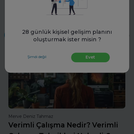
Daha Fazla Kariyer Tavsiyesi
28 günlük kişisel gelişim planını
Tümü
Career-advice
CV Hazırla
İnsan
oluşturmak ister misin ?
Şimdi değil
Evet
Career-advice
Merve Deniz Tahmaz
Verimli Çalışma Nedir? Verimli