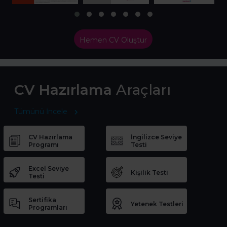
Hemen CV Oluştur
CV Hazırlama
Araçları
Tümünü İncele
CV Hazırlama
İngilizce Seviye
Programı
Testi
Excel Seviye
Kişilik Testi
Testi
Sertifika
Yetenek Testleri
Programları