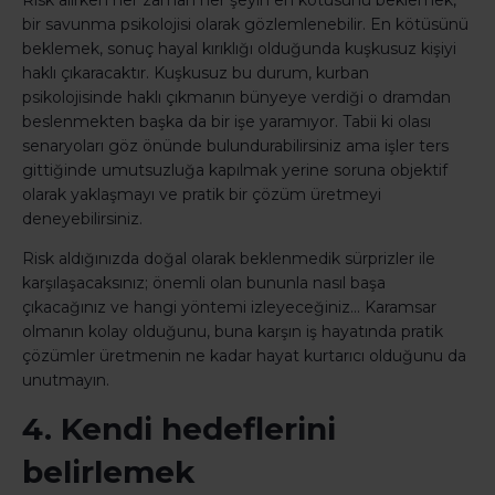
Risk alırken her zaman her şeyin en kötüsünü beklemek,
bir savunma psikolojisi olarak gözlemlenebilir. En kötüsünü
beklemek, sonuç hayal kırıklığı olduğunda kuşkusuz kişiyi
haklı çıkaracaktır. Kuşkusuz bu durum, kurban
psikolojisinde haklı çıkmanın bünyeye verdiği o dramdan
beslenmekten başka da bir işe yaramıyor. Tabii ki olası
senaryoları göz önünde bulundurabilirsiniz ama işler ters
gittiğinde umutsuzluğa kapılmak yerine soruna objektif
olarak yaklaşmayı ve pratik bir çözüm üretmeyi
deneyebilirsiniz.
Risk aldığınızda doğal olarak beklenmedik sürprizler ile
karşılaşacaksınız; önemli olan bununla nasıl başa
çıkacağınız ve hangi yöntemi izleyeceğiniz… Karamsar
olmanın kolay olduğunu, buna karşın iş hayatında pratik
çözümler üretmenin ne kadar hayat kurtarıcı olduğunu da
unutmayın.
4. Kendi hedeflerini
belirlemek