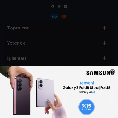
Toptalent
Yetenek
İş İlanları
Sertifika Programları
Yetenek Testleri
İşveren