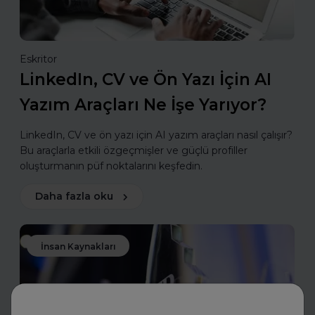
Eskritor
LinkedIn, CV ve Ön Yazı İçin AI
Yazım Araçları Ne İşe Yarıyor?
LinkedIn, CV ve ön yazı için AI yazım araçları nasıl çalışır?
Bu araçlarla etkili özgeçmişler ve güçlü profiller
oluşturmanın püf noktalarını keşfedin.
Daha fazla oku
İnsan Kaynakları