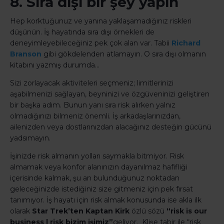
8. Sıra dışı bir şey yapın
Hep korktuğunuz ve yanına yaklaşamadığınız riskleri
düşünün. İş hayatında sıra dışı örnekleri de
deneyimleyebileceğiniz pek çok alan var. Tabii
Richard
Branson
gibi gökdelenden atlamayın. O sıra dışı olmanın
kitabını yazmış durumda…
Sizi zorlayacak aktiviteleri seçmeniz; limitlerinizi
aşabilmenizi sağlayan, beyninizi ve özgüveninizi geliştiren
bir başka adım. Bunun yanı sıra risk alırken yalnız
olmadığınızı bilmeniz önemli. İş arkadaşlarınızdan,
ailenizden veya dostlarınızdan alacağınız desteğin gücünü
yadsımayın.
İşinizde risk almanın yolları saymakla bitmiyor. Risk
almamak veya konfor alanınızın dayanılmaz hafifliği
içerisinde kalmak, şu an bulunduğunuz noktadan
geleceğinizde istediğiniz size gitmeniz için pek fırsat
tanımıyor. İş hayatı için risk almak konusunda ise akla ilk
olarak
Star Trek’ten Kaptan Kirk
özlü sözü
“risk is our
business | risk bizim işimiz”
geliyor. Klişe tabir ile “risk