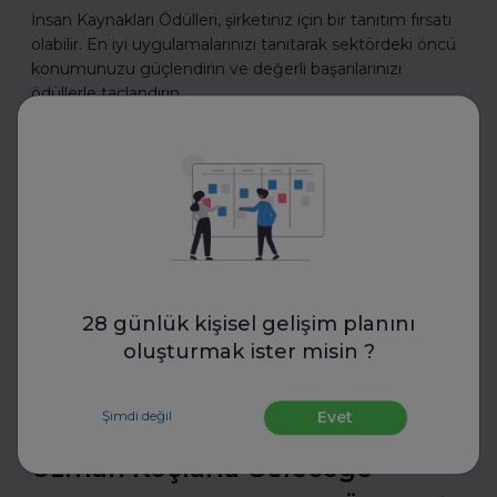
İnsan Kaynakları Ödülleri, şirketiniz için bir tanıtım fırsatı
olabilir. En iyi uygulamalarınızı tanıtarak sektördeki öncü
konumunuzu güçlendirin ve değerli başarılarınızı
ödüllerle taçlandırın.
Daha fazla oku
İş Hayatında Başarı
28 günlük kişisel gelişim planını
oluşturmak ister misin ?
Şimdi değil
Evet
FurtherUp
Uzman Koçlarla Geleceğe