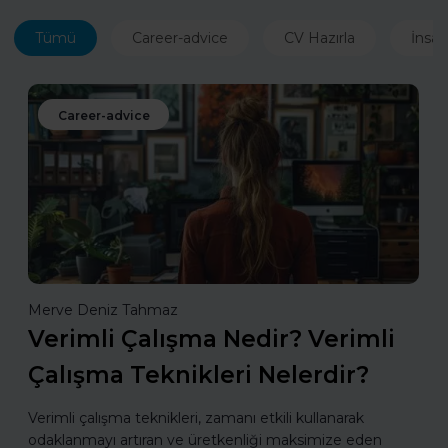
Tümü
Career-advice
CV Hazırla
İnsan
Career-advice
Merve Deniz Tahmaz
Verimli Çalışma Nedir? Verimli
Çalışma Teknikleri Nelerdir?
Verimli çalışma teknikleri, zamanı etkili kullanarak
odaklanmayı artıran ve üretkenliği maksimize eden