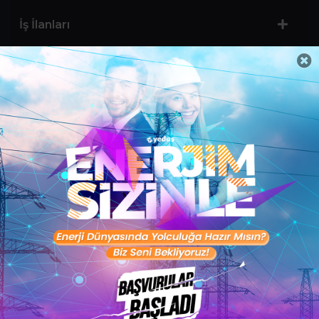
İş İlanları
Sertifika Programları
Yetenek Testleri
İşveren
Toptalent Marka ve İnsan Kaynakları Danışmanlığı Limited Şirketi Özel İstihdam Bürosu
Olarak 11 / 11 / 2024 - 10 / 11 / 2027 tarihleri arasında faaliyette bulunmak üzere, Türkiye İş
Kurumu tarafından 05.11.2024 tarih ve 16998526 sayılı karar uyarınca 1251 nolu belge ile faaliyet
göstermektedir.Toptalent İş İlanları için tıklayın. 4904 sayılı kanun uyarınca iş arayanlardan
ücret alınmayacak ve menfaat temin edilmeyecektir.
Türkiye İş Kurumu İstanbul İl Müdürlüğü: 0 212 249 29 87 | Türkiye iş Kurumu İstanbul Çalışma