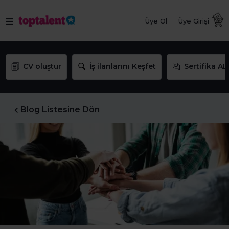
Üye Ol
Üye Girişi
CV oluştur
İş ilanlarını Keşfet
Sertifika AL
Blog Listesine Dön