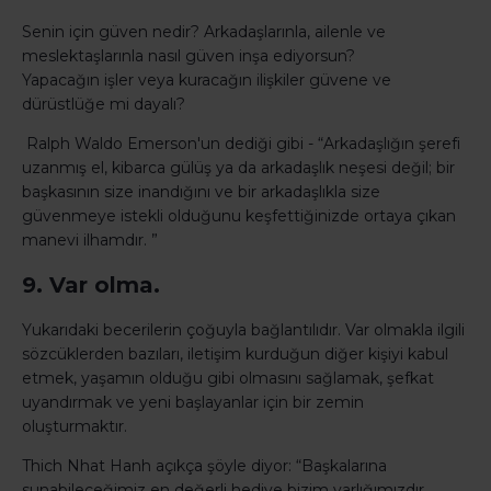
Senin için güven nedir? Arkadaşlarınla, ailenle ve
meslektaşlarınla nasıl güven inşa ediyorsun?
Yapacağın işler veya kuracağın ilişkiler güvene ve
dürüstlüğe mi dayalı?
Ralph Waldo Emerson'un dediği gibi - “Arkadaşlığın şerefi
uzanmış el, kibarca gülüş ya da arkadaşlık neşesi değil; bir
başkasının size inandığını ve bir arkadaşlıkla size
güvenmeye istekli olduğunu keşfettiğinizde ortaya çıkan
manevi ilhamdır. ”
9. Var olma.
Yukarıdaki becerilerin çoğuyla bağlantılıdır. Var olmakla ilgili
sözcüklerden bazıları, iletişim kurduğun diğer kişiyi kabul
etmek, yaşamın olduğu gibi olmasını sağlamak, şefkat
uyandırmak ve yeni başlayanlar için bir zemin
oluşturmaktır.
Thich Nhat Hanh açıkça şöyle diyor: “Başkalarına
sunabileceğimiz en değerli hediye bizim varlığımızdır.