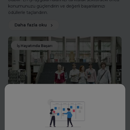
konumunuzu güçlendirin ve değerli başarılarınızı
ödüllerle taçlandırın.
Daha fazla oku
İş Hayatında Başarı
FurtherUp
Uzman Koçlarla Geleceğe
Hazırlık: FurtherUp'tan Öğrenci