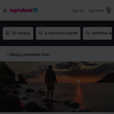
Üye Ol
Üye Girişi
CV oluştur
İş ilanlarını Keşfet
Sertifika AL
Blog Listesine Dön