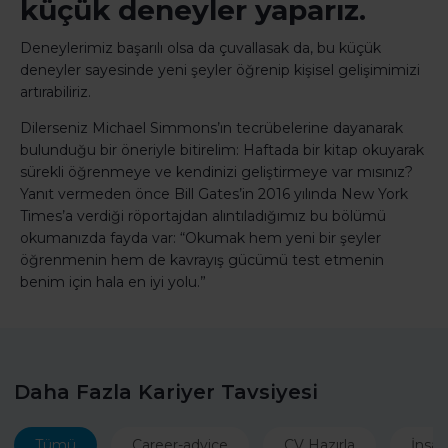
küçük deneyler yaparız.
Deneylerimiz başarılı olsa da çuvallasak da, bu küçük
deneyler sayesinde yeni şeyler öğrenip kişisel gelişimimizi
artırabiliriz.
Dilerseniz Michael Simmons’ın tecrübelerine dayanarak
bulunduğu bir öneriyle bitirelim: Haftada bir kitap okuyarak
sürekli öğrenmeye ve kendinizi geliştirmeye var mısınız?
Yanıt vermeden önce Bill Gates’in 2016 yılında New York
Times’a verdiği röportajdan alıntıladığımız bu bölümü
okumanızda fayda var: “Okumak hem yeni bir şeyler
öğrenmenin hem de kavrayış gücümü test etmenin
benim için hala en iyi yolu.”
Daha Fazla Kariyer Tavsiyesi
Tümü
Career-advice
CV Hazırla
İnsan