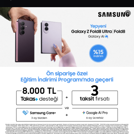
Sertifika Programları
Yetenek Testleri
İşveren
Toptalent Marka ve İnsan Kaynakları Danışmanlığı Limited Şirketi Özel İstihdam Bürosu
Olarak 11 / 11 / 2024 - 10 / 11 / 2027 tarihleri arasında faaliyette bulunmak üzere, Türkiye İş
Kurumu tarafından 05.11.2024 tarih ve 16998526 sayılı karar uyarınca 1251 nolu belge ile faaliyet
göstermektedir.Toptalent İş İlanları için tıklayın. 4904 sayılı kanun uyarınca iş arayanlardan
ücret alınmayacak ve menfaat temin edilmeyecektir.
Türkiye İş Kurumu İstanbul İl Müdürlüğü: 0 212 249 29 87 | Türkiye iş Kurumu İstanbul Çalışma
ve İş Kurumu Bahçelievler Hizmet Merkezi
Toptalent 2026 © Tüm Hakları Saklıdır.