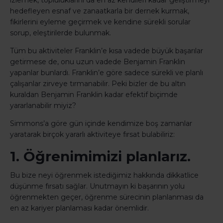
izlemek, topluluklarını da en az kendileri kadar geliştirmeyi
hedefleyen esnaf ve zanaatkarla bir dernek kurmak,
fikirlerini eyleme geçirmek ve kendine sürekli sorular
sorup, eleştirilerde bulunmak.
Tüm bu aktiviteler Franklin’e kısa vadede büyük başarılar
getirmese de, onu uzun vadede Benjamin Franklin
yapanlar bunlardı. Franklin’e göre sadece sürekli ve planlı
çalışanlar zirveye tırmanabilir. Peki bizler de bu altın
kuraldan Benjamin Franklin kadar efektif biçimde
yararlanabilir miyiz?
Simmons’a göre gün içinde kendimize boş zamanlar
yaratarak birçok yararlı aktiviteye fırsat bulabiliriz:
1. Öğrenimimizi planlarız.
Bu bize neyi öğrenmek istediğimiz hakkında dikkatlice
düşünme fırsatı sağlar. Unutmayın ki başarının yolu
öğrenmekten geçer, öğrenme sürecinin planlanması da
en az kariyer planlaması kadar önemlidir.