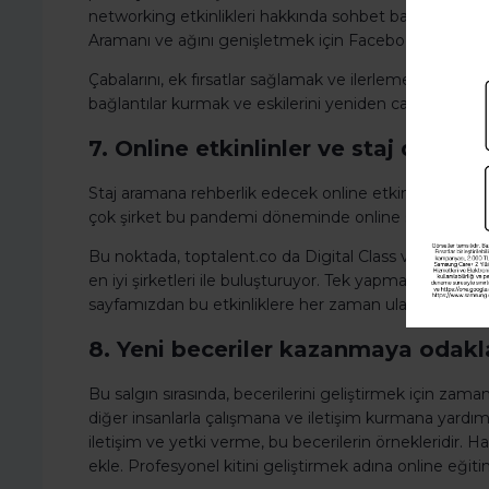
networking etkinlikleri hakkında sohbet başlatmak için 
Aramanı ve ağını genişletmek için Facebook üzerinden 
Çabalarını, ek fırsatlar sağlamak ve ilerlemeni takip 
bağlantılar kurmak ve eskilerini yeniden canlandırmak
7. Online etkinlinler ve staj düzenle
Staj aramana rehberlik edecek online etkinlik ve staj
çok şirket bu pandemi döneminde online staj programla
Bu noktada, toptalent.co da Digital Class ve Dijital Kar
en iyi şirketleri ile buluşturuyor. Tek yapman gereken 
sayfamızdan bu etkinliklere her zaman ulaşabilirsin.
8. Yeni beceriler kazanmaya odakl
Bu salgın sırasında, becerilerini geliştirmek için zaman ay
diğer insanlarla çalışmana ve iletişim kurmana yardım
iletişim ve yetki verme, bu becerilerin örnekleridir. H
ekle. Profesyonel kitini geliştirmek adına online eğiti