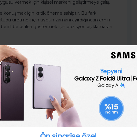
gusu vermek için kişisel markanı geliştirmeye çalış.
e konuşmak için kritik öneme sahiptir. Bu fark
 mektubu üretmek için uygun zamanı ayırdığından emin
belirli becerileri göstermek için pozisyon açıklamasını
r özgeçmiş ve kapak mektubu gönderme zamanı değil.
rladığın konusunda yaratıcı ve kasıtlı olarak
tavsiye ediyoruz.
rını ve bu fırsatla neden ilgilendiklerini özellikle
ilgili deneyimi, eğitimi, tutkuları ve becerileri
arak uyarlanmış uygulama malzemeleri sağlamak, bir
r.
iştir.
 tanıyıp tanımadıklarını görmek için arkadaşlarını,
erebilecek ağlarına bir göz at. Olası fırsatlar, online