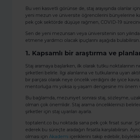
Bu veri kasvetli görünse de, staj arayışında olanlar içi
yeni mezun ve üniversite öğrencilerini bünyelerine k
pek çok sektörde düşüşe rağmen, COVID-19 sürecinde b
Sen de yeni mezunsan veya üniversitenin son yılında 
etmene yardımcı olacak ipuçlarını aşağıda bulabilirsin.
1. Kapsamlı bir araştırma ve planl
Staj aramaya başlarken, ilk olarak tutku noktalarının
şirketleri belirle. İlgi alanlarına ve tutkularına uyan akt
bir parçası olarak neye öncelik verdiğini de iyice kavra. 
mentorluğa mı yoksa iş-yaşam dengesine mi önem ver
Bu bağlamda, mezuniyet sonrası staj, sözleşme, uzaktan
olman çok önemlidir. Staj arama önceliklerinizi belirledi
şirketler için staj uyarıları ayarla.
toptalent.co bu noktada sana pek çok fırsat sunar. Şi
ederek bu süreçte aradağın fırsatla karşılabilirsin. A
olması için
Akademi
içeriklerini takip edebilir, böyleli