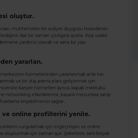
si oluştur.
ıyorsan, muhtemelen bir aciliyet duygusu hissedersin.
tediğine dair bir zaman çizelgesi ayarla. Kısa vadeli
dinmene yardımcı olacak ve sana bir yapı
nden yararlan.
r merkezinin hizmetlerinden yararlanmak artık her
mak ve bir staj arama planı geliştirmek için
niversite kariyer hizmetleri ayrıca, kapak mektubu
ne networking etkinliklerine, başarılı mezunlara sahip
 fuarlarına erişebilmenizi sağlar.
 online profillerini yenile.
becerilerini vurgulamak için özgeçmişini ve online
ne oluşturmak için zaman ayır. Şirketlere, seni birçok