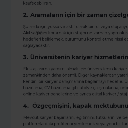
keşfedebilirsin.
2. Aramaların için bir zaman çizelge
Şu anda işin yoksa ve aktif olarak bir rol veya staj ar
Akıl sağlığını korumak için stajını ne zaman yapmak is
hedefleri belirlemek, durumunu kontrol etme hissi e
sağlayacaktır.
3. Üniversitenin kariyer hizmetleri
Ek staj arama yardımı almak için üniversitenin kariye
zamankinden daha önemli. Diğer kaynaklardan yararlan
kendini bir kariyer danışmanına bağlamayı hedefle. Ü
hazırlama, CV hazırlama gibi atölye çalışmalarına, onli
online kariyer panellerine ve ayrıca dijital kariyer / staj
4. Özgeçmişini, kapak mektubunu ve
Mevcut kariyer başarılarını, eğitimini, tutkularını ve 
platformlardaki profillerini yenilemek veya yeni bir ta