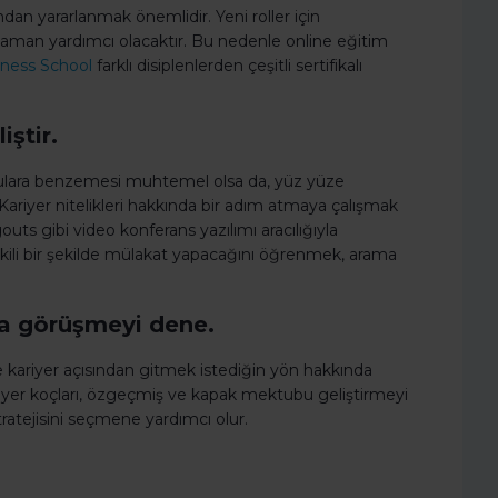
ından yararlanmak önemlidir. Yeni roller için
zaman yardımcı olacaktır. Bu nedenle online eğitim
iness School
farklı disiplenlerden çeşitli sertifikalı
iştir.
rulara benzemesi muhtemel olsa da, yüz yüze
Kariyer nitelikleri hakkında bir adım atmaya çalışmak
s gibi video konferans yazılımı aracılığıyla
 etkili bir şekilde mülakat yapacağını öğrenmek, arama
yla görüşmeyi dene.
e kariyer açısından gitmek istediğin yön hakkında
ariyer koçları, özgeçmiş ve kapak mektubu geliştirmeyi
stratejisini seçmene yardımcı olur.