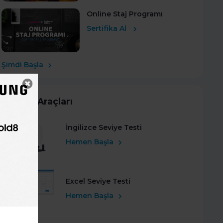
Online Staj Programı
Sertifika Al
Şimdi Başla
Kariyer Araçları
İngilizce Seviye Testi
Hemen Başla
Excel Seviye Testi
Hemen Başla