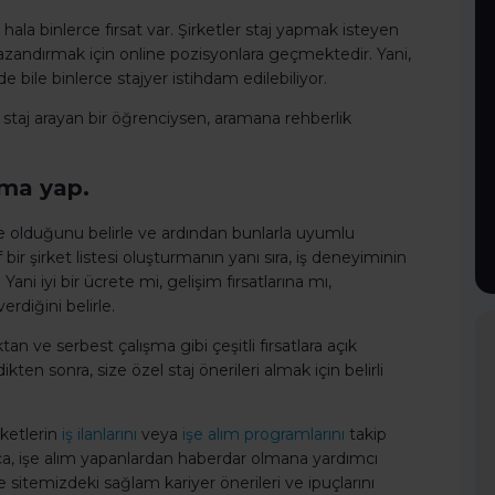
n hala binlerce fırsat var. Şirketler staj yapmak isteyen
azandırmak için online pozisyonlara geçmektedir. Yani,
ile binlerce stajyer istihdam edilebiliyor.
staj arayan bir öğrenciysen, aramana rehberlik
ama yap.
 ne olduğunu belirle ve ardından bunlarla uyumlu
if bir şirket listesi oluşturmanın yanı sıra, iş deneyiminin
Yani iyi bir ücrete mi, gelişim fırsatlarına mı,
diğini belirle.
 ve serbest çalışma gibi çeşitli fırsatlara açık
kten sonra, size özel staj önerileri almak için belirli
rketlerin
iş ilanlarını
veya
işe alım programlarını
takip
yrıca, işe alım yapanlardan haberdar olmana yardımcı
kle sitemizdeki sağlam kariyer önerileri ve ipuçlarını