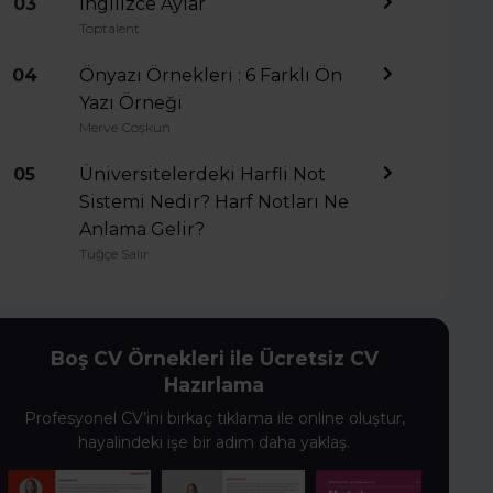
03
İngilizce Aylar
Toptalent
04
Önyazı Örnekleri : 6 Farklı Ön
Yazı Örneği
Merve Coşkun
05
Üniversitelerdeki Harfli Not
Sistemi Nedir? Harf Notları Ne
Anlama Gelir?
Tuğçe Salır
Boş CV Örnekleri ile Ücretsiz CV
Hazırlama
Profesyonel CV’ini birkaç tıklama ile online oluştur,
hayalindeki işe bir adım daha yaklaş.