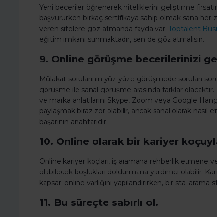
Yeni beceriler öğrenerek niteliklerini geliştirme fırsat
başvururken birkaç sertifikaya sahip olmak sana her 
veren sitelere göz atmanda fayda var.
Toptalent Bus
eğitim imkanı sunmaktadır, sen de göz atmalısın.
9. Online görüşme becerilerinizi gel
Mülakat sorularının yüz yüze görüşmede sorulan so
görüşme ile sanal görüşme arasında farklar olacaktır. 
ve marka anlatılarını Skype, Zoom veya Google Hangout
paylaşmak biraz zor olabilir, ancak sanal olarak nasıl
başarının anahtarıdır.
10. Online olarak bir kariyer koçu
Online kariyer koçları, iş aramana rehberlik etmene v
olabilecek boşlukları doldurmana yardımcı olabilir. K
kapsar, online varlığını yapılandırırken, bir staj arama 
11. Bu süreçte sabırlı ol.