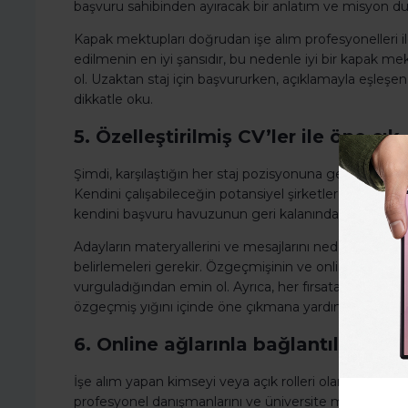
başvuru sahibinden ayıracak bir anlatım ve misyon duy
Kapak mektupları doğrudan işe alım profesyonelleri il
edilmenin en iyi şansıdır, bu nedenle iyi bir kapak
ol. Uzaktan staj için başvururken, açıklamayla eşleşen 
dikkatle oku.
5. Özelleştirilmiş CV’ler ile öne çık.
Şimdi, karşılaştığın her staj pozisyonuna genel bi
Kendini çalışabileceğin potansiyel şirketlere nasıl paza
kendini başvuru havuzunun geri kalanından ayırmanı 
Adayların materyallerini ve mesajlarını neden iyi oldukla
belirlemeleri gerekir. Özgeçmişinin ve online varlığının 
vurguladığından emin ol. Ayrıca, her fırsata özel ol
özgeçmiş yığını içinde öne çıkmana yardımcı olacaktı
6. Online ağlarınla bağlantılarını gel
İşe alım yapan kimseyi veya açık rolleri olan şirketleri
profesyonel danışmanlarını ve üniversite mezunlarını iç