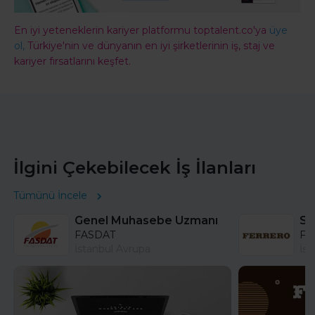
En iyi yeteneklerin kariyer platformu toptalent.co'ya
üye
ol,
Türkiye'nin ve dünyanın en iyi şirketlerinin iş, staj ve
kariyer fırsatlarını keşfet.
İlgini Çekebilecek İş İlanları
Tümünü İncele
Genel Muhasebe Uzmanı
FASDAT
Fer
İstanbul Avrupa
İst