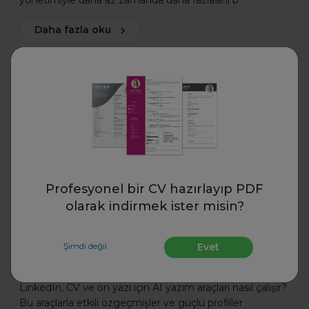
yönetimiyle daha az zamanda daha fazlasını b
Daha fazla oku
CV Hazırla
Profesyonel bir CV hazırlayıp PDF
olarak indirmek ister misin?
Eskritor
LinkedIn, CV ve Ön Yazı İçin AI
Şimdi değil
Evet
Yazım Araçları Ne İşe Yarıyor?
LinkedIn, CV ve ön yazı için AI yazım araçları nasıl çalışır?
Bu araçlarla etkili özgeçmişler ve güçlü profiller