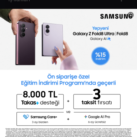
Sertifika Programları
Yetenek Testleri
İşveren
Toptalent Marka ve İnsan Kaynakları Danışmanlığı Limited Şirketi Özel İstihdam Bürosu
Olarak 11 / 11 / 2024 - 10 / 11 / 2027 tarihleri arasında faaliyette bulunmak üzere, Türkiye İş
Kurumu tarafından 05.11.2024 tarih ve 16998526 sayılı karar uyarınca 1251 nolu belge ile faaliyet
göstermektedir.Toptalent İş İlanları için tıklayın. 4904 sayılı kanun uyarınca iş arayanlardan
ücret alınmayacak ve menfaat temin edilmeyecektir.
Türkiye İş Kurumu İstanbul İl Müdürlüğü: 0 212 249 29 87 | Türkiye iş Kurumu İstanbul Çalışma
ve İş Kurumu Bahçelievler Hizmet Merkezi