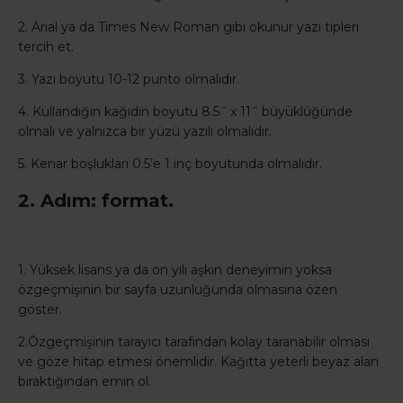
2. Arial ya da Times New Roman gibi okunur yazı tipleri
tercih et.
3. Yazı boyutu 10-12 punto olmalıdır.
4. Kullandığın kağıdın boyutu 8.5˝ x 11˝ büyüklüğünde
olmalı ve yalnızca bir yüzü yazılı olmalıdır.
5. Kenar boşlukları 0.5’e 1 inç boyutunda olmalıdır.
2. Adım: format.
1. Yüksek lisans ya da on yılı aşkın deneyimin yoksa
özgeçmişinin bir sayfa uzunluğunda olmasına özen
göster.
2.Özgeçmişinin tarayıcı tarafından kolay taranabilir olması
ve göze hitap etmesi önemlidir. Kağıtta yeterli beyaz alan
bıraktığından emin ol.