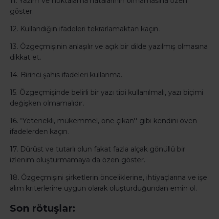
11. Yazım ve noktalama hatalarının olmamasına özen
göster.
12. Kullandığın ifadeleri tekrarlamaktan kaçın.
13. Özgeçmişinin anlaşılır ve açık bir dilde yazılmış olmasına
dikkat et.
14. Birinci şahıs ifadeleri kullanma.
15. Özgeçmişinde belirli bir yazı tipi kullanılmalı, yazı biçimi
değişken olmamalıdır.
16. “Yetenekli, mükemmel, öne çıkan'' gibi kendini öven
ifadelerden kaçın.
17. Dürüst ve tutarlı olun fakat fazla alçak gönüllü bir
izlenim oluşturmamaya da özen göster.
18. Özgeçmişini şirketlerin önceliklerine, ihtiyaçlarına ve işe
alım kriterlerine uygun olarak oluşturduğundan emin ol.
Son rötuşlar: