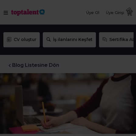
Üye Ol
Üye Girişi
CV oluştur
İş ilanlarını Keşfet
Sertifika AL
Blog Listesine Dön