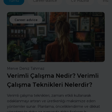
Tümü
Career-advice
CV Hazırla
İnsan
Career-advice
Merve Deniz Tahmaz
Verimli Çalışma Nedir? Verimli
Çalışma Teknikleri Nelerdir?
Verimli çalışma teknikleri, zamanı etkili kullanarak
odaklanmayı artıran ve üretkenliği maksimize eden
yöntemler sunar. Planlama, önceliklendirme ve dikkat