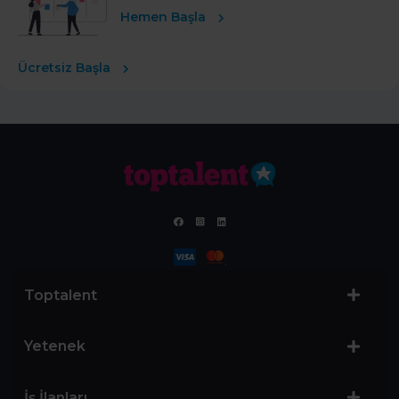
Hemen Başla
Ücretsiz Başla
Toptalent
Yetenek
İş İlanları