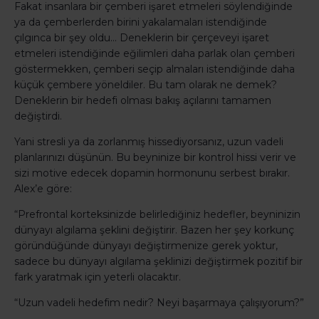
Fakat insanlara bir çemberi işaret etmeleri söylendiğinde
ya da çemberlerden birini yakalamaları istendiğinde
çılgınca bir şey oldu… Deneklerin bir çerçeveyi işaret
etmeleri istendiğinde eğilimleri daha parlak olan çemberi
göstermekken, çemberi seçip almaları istendiğinde daha
küçük çembere yöneldiler. Bu tam olarak ne demek?
Deneklerin bir hedefi olması bakış açılarını tamamen
değiştirdi.
Yani stresli ya da zorlanmış hissediyorsanız, uzun vadeli
planlarınızı düşünün. Bu beyninize bir kontrol hissi verir ve
sizi motive edecek dopamin hormonunu serbest bırakır.
Alex’e göre:
“Prefrontal korteksinizde belirlediğiniz hedefler, beyninizin
dünyayı algılama şeklini değiştirir. Bazen her şey korkunç
göründüğünde dünyayı değiştirmenize gerek yoktur,
sadece bu dünyayı algılama şeklinizi değiştirmek pozitif bir
fark yaratmak için yeterli olacaktır.
“Uzun vadeli hedefim nedir? Neyi başarmaya çalışıyorum?”