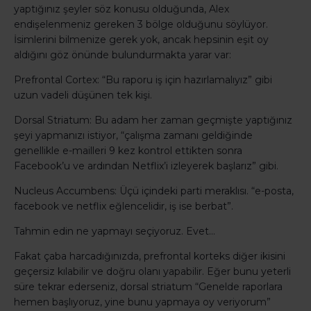
yaptığınız şeyler söz konusu olduğunda, Alex
endişelenmeniz gereken 3 bölge olduğunu söylüyor.
İsimlerini bilmenize gerek yok, ancak hepsinin eşit oy
aldığını göz önünde bulundurmakta yarar var:
Prefrontal Cortex: “Bu raporu iş için hazırlamalıyız” gibi
uzun vadeli düşünen tek kişi.
Dorsal Striatum: Bu adam her zaman geçmişte yaptığınız
şeyi yapmanızı istiyor, “çalışma zamanı geldiğinde
genellikle e-mailleri 9 kez kontrol ettikten sonra
Facebook’u ve ardından Netflix’i izleyerek başlarız” gibi.
Nucleus Accumbens: Üçü içindeki parti meraklısı. “e-posta,
facebook ve netflix eğlencelidir, iş ise berbat”.
Tahmin edin ne yapmayı seçiyoruz. Evet…
Fakat çaba harcadığınızda, prefrontal korteks diğer ikisini
geçersiz kılabilir ve doğru olanı yapabilir. Eğer bunu yeterli
süre tekrar ederseniz, dorsal striatum “Genelde raporlara
hemen başlıyoruz, yine bunu yapmaya oy veriyorum”