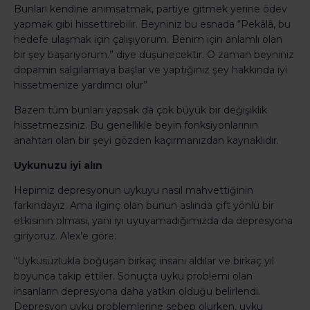
Bunları kendine anımsatmak, partiye gitmek yerine ödev
yapmak gibi hissettirebilir. Beyniniz bu esnada “Pekâlâ, bu
hedefe ulaşmak için çalışıyorum. Benim için anlamlı olan
bir şey başarıyorum.” diye düşünecektir. O zaman beyniniz
dopamin salgılamaya başlar ve yaptığınız şey hakkında iyi
hissetmenize yardımcı olur”
Bazen tüm bunları yapsak da çok büyük bir değişiklik
hissetmezsiniz. Bu genellikle beyin fonksiyonlarının
anahtarı olan bir şeyi gözden kaçırmanızdan kaynaklıdır.
Uykunuzu iyi alın
Hepimiz depresyonun uykuyu nasıl mahvettiğinin
farkındayız. Ama ilginç olan bunun aslında çift yönlü bir
etkisinin olması, yani iyi uyuyamadığımızda da depresyona
giriyoruz. Alex’e göre:
“Uykusuzlukla boğuşan birkaç insanı aldılar ve birkaç yıl
boyunca takip ettiler. Sonuçta uyku problemi olan
insanların depresyona daha yatkın olduğu belirlendi.
Depresyon uyku problemlerine sebep olurken, uyku