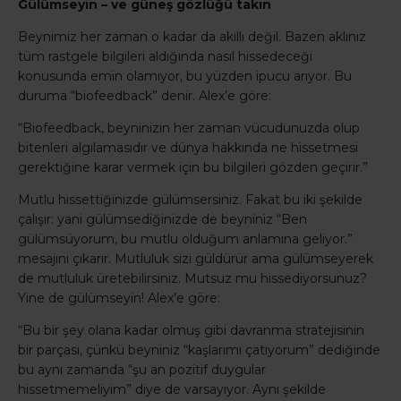
Gülümseyin – ve güneş gözlüğü takın
Beynimiz her zaman o kadar da akıllı değil. Bazen aklınız
tüm rastgele bilgileri aldığında nasıl hissedeceği
konusunda emin olamıyor, bu yüzden ipucu arıyor. Bu
duruma “biofeedback” denir. Alex’e göre:
“Biofeedback, beyninizin her zaman vücudunuzda olup
bitenleri algılamasıdır ve dünya hakkında ne hissetmesi
gerektiğine karar vermek için bu bilgileri gözden geçirir.”
Mutlu hissettiğinizde gülümsersiniz. Fakat bu iki şekilde
çalışır: yani gülümsediğinizde de beyniniz “Ben
gülümsüyorum, bu mutlu olduğum anlamına geliyor.”
mesajını çıkarır. Mutluluk sizi güldürür ama gülümseyerek
de mutluluk üretebilirsiniz. Mutsuz mu hissediyorsunuz?
Yine de gülümseyin! Alex’e göre:
“Bu bir şey olana kadar olmuş gibi davranma stratejisinin
bir parçası, çünkü beyniniz “kaşlarımı çatıyorum” dediğinde
bu aynı zamanda “şu an pozitif duygular
hissetmemeliyim” diye de varsayıyor. Aynı şekilde