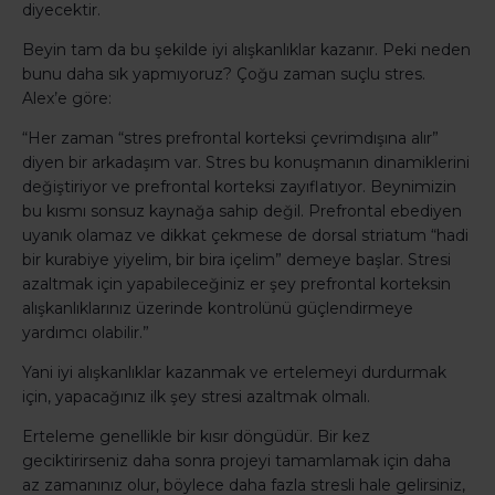
diyecektir.
Beyin tam da bu şekilde iyi alışkanlıklar kazanır. Peki neden
bunu daha sık yapmıyoruz? Çoğu zaman suçlu stres.
Alex’e göre:
“Her zaman “stres prefrontal korteksi çevrimdışına alır”
diyen bir arkadaşım var. Stres bu konuşmanın dinamiklerini
değiştiriyor ve prefrontal korteksi zayıflatıyor. Beynimizin
bu kısmı sonsuz kaynağa sahip değil. Prefrontal ebediyen
uyanık olamaz ve dikkat çekmese de dorsal striatum “hadi
bir kurabiye yiyelim, bir bira içelim” demeye başlar. Stresi
azaltmak için yapabileceğiniz er şey prefrontal korteksin
alışkanlıklarınız üzerinde kontrolünü güçlendirmeye
yardımcı olabilir.”
Yani iyi alışkanlıklar kazanmak ve ertelemeyi durdurmak
için, yapacağınız ilk şey stresi azaltmak olmalı.
Erteleme genellikle bir kısır döngüdür. Bir kez
geciktirirseniz daha sonra projeyi tamamlamak için daha
az zamanınız olur, böylece daha fazla stresli hale gelirsiniz,