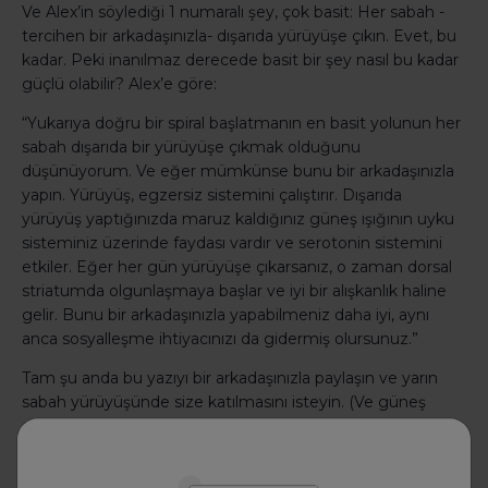
Ve Alex’in söylediği 1 numaralı şey, çok basit: Her sabah -
tercihen bir arkadaşınızla- dışarıda yürüyüşe çıkın. Evet, bu
kadar. Peki inanılmaz derecede basit bir şey nasıl bu kadar
güçlü olabilir? Alex’e göre:
“Yukarıya doğru bir spiral başlatmanın en basit yolunun her
sabah dışarıda bir yürüyüşe çıkmak olduğunu
düşünüyorum. Ve eğer mümkünse bunu bir arkadaşınızla
yapın. Yürüyüş, egzersiz sistemini çalıştırır. Dışarıda
yürüyüş yaptığınızda maruz kaldığınız güneş ışığının uyku
sisteminiz üzerinde faydası vardır ve serotonin sistemini
etkiler. Eğer her gün yürüyüşe çıkarsanız, o zaman dorsal
striatumda olgunlaşmaya başlar ve iyi bir alışkanlık haline
gelir. Bunu bir arkadaşınızla yapabilmeniz daha iyi, aynı
anca sosyalleşme ihtiyacınızı da gidermiş olursunuz.”
Tam şu anda bu yazıyı bir arkadaşınızla paylaşın ve yarın
sabah yürüyüşünde size katılmasını isteyin. (Ve güneş
gözlüklerinizi takın.) Dışarı çıkın, gülümseyin. Görünüşe
göre hayattaki neşeyi bize getiren yalnızca basit şeyler.