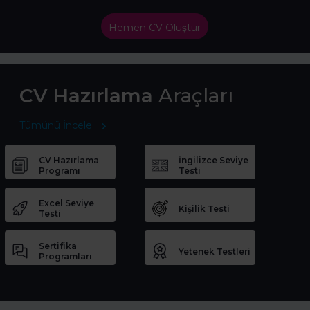
Hemen CV Oluştur
CV Hazırlama
Araçları
Tümünü İncele
CV Hazırlama
İngilizce Seviye
Programı
Testi
Excel Seviye
Kişilik Testi
Testi
Sertifika
Yetenek Testleri
Programları