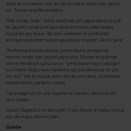
daha az zamanınız olur, bu da sizi daha stresli hale getirir
ve… Neyse ana fikri anladınız.
Peki cevap nedir? Stresi azaltmak için yapacağınız küçük
bir şeyden sonra yine aynı amaca hizmet eden başka
küçük bir şey bulun. Bu size odaklanır ve prefrontal
korteksi sohbetten boğan gürültüyü engeller. Alex’e göre:
“Prefrontal korteks stresle çevrimdışına alındığında,
hemen zevkli olan şeyleri yapıyoruz. Bunlara boğulmak
yerine kendinize şunu sorun: “şimdi başarmaya çalıştığım
bu hedefe doğru beni harekete geçirecek küçük bir şey
var mı?” Tek bir küçük adım atmak onu daha yönetilebilir
hissetmenize yardımcı olabilir.
Öğrendiğimiz her şeyi toparlama zamanı. Alex bize altı
tane harika…
Durun. Başlıkta 5 mi demiştik? Peki, Alex’in #1 kolay önerisi
için okumaya devam edin.
Özetle