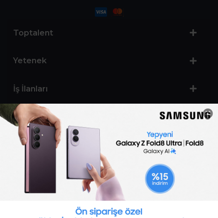
Toptalent
Yetenek
İş İlanları
Sertifika Programları
Yetenek Testleri
İşveren