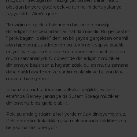
muydun? Sevdiğin bir müziği çal, bu seni daha mutlu
olduğun bir yere götürecek ve ruh halini daha yukarıya
taşıyacaktır. Alex’e göre:
“Müziğin en güçlü etkilerinden biri, bize o müziği
dinlediğimiz önceki ortamları hatırlatmasıdır. Bu gerçekten
“içerik bağımlı bellek” denilen bir şeyde gerçekten önemli
olan hipokampus adı verilen bu tek limbik yapıya aracılık
ediyor. Varsayalım ki üniversite döneminiz hayatınızın en
mutlu zamanlarıydı. O dönemde dinlediğiniz müzikleri
dinlemeye başlarsanız, hayatınızdaki bu en mutlu zamana
daha bağlı hissetmenize yardımcı olabilir ve bu anı daha
mevcut hale getirir.”
Umarız en mutlu döneminiz ilkokul değildir, evinizin
etrafında Barney şarkısı ya da Susam Sokağı müzikleri
dinlemeniz biraz garip olabilir.
Peki şu anda gittiğimiz her yerde müzik dinleyemiyoruz.
Peki nörobilim kulaklıkları çıkarmak zorunda kaldığımızda
ne yapmamızı öneriyor?