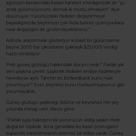
ağzınızın kenarındaki kasları hareket ettirdiğinizde de “şu
anda gülümsüyorum, demek ki mutlu olmalıyım” diye
düşünüyor. Yüzünüzdeki ifadeleri değiştirmeye
başladığınızda, beyninizin çok fazla belirsiz uyarıcıya karşı
nasıl değiştiğini de gözlemleyebilirsiniz.”
Aslında, araştırmalar gösteriyor ki basit bir gülümseme
beyne 2000 bar çikolatanın (yaklaşık $25,000) verdiği
hazzı verebiliyor.
Peki güneş gözlüğü hakkındaki durum nedir? Parlak ışık
seni şaşkına çevirir. Şaşkınlık ifadeleri endişe ifadeleriyle
neredeyse aynı. Tahmin et, biofeedback bunu nasıl
yorumluyor? Evet, beyniniz bunu mutsuzmuşsunuz gibi
yorumlayabilir.
Güneş gözlüğü şaşkınlığı öldürür ve beyninize her şey
yolunda mesajı verir. Alex’e göre:
“Parlak ışığa baktığınızda yüzünüzün aldığı şaşkın ifade
doğal bir tepkidir. Ama genellikle bu kasın (corrugator
supercilii) esnetilmesinin istemsiz bir etkisi vardır. Güneş