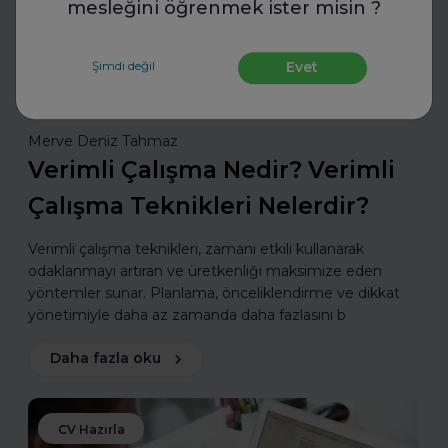
mesleğini öğrenmek ister misin ?
Şimdi değil
Evet
Merve Deniz Tahmaz
Verimli Çalışma Nedir? Verimli
Çalışma Teknikleri Nelerdir?
Verimli çalışma teknikleri, zamanı etkili kullanarak
odaklanmayı artıran ve üretkenliği maksimize eden
yöntemler sunar. Planlama, önceliklendirme ve dikkat
yönetimiyle daha az zamanda daha fazlasını b
Daha fazla oku
CV Hazırla