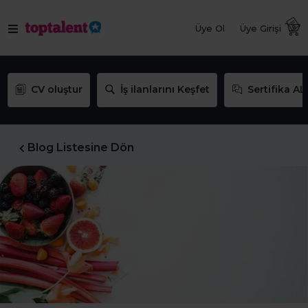
Üye Ol
Üye Girişi
CV oluştur
İş ilanlarını Keşfet
Sertifika AL
Blog Listesine Dön