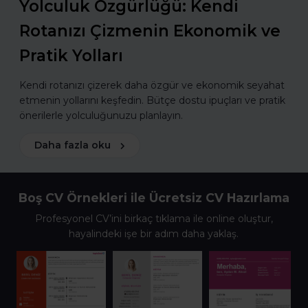
Yolculuk Özgürlüğü: Kendi
Rotanızı Çizmenin Ekonomik ve
Pratik Yolları
Kendi rotanızı çizerek daha özgür ve ekonomik seyahat
etmenin yollarını keşfedin. Bütçe dostu ipuçları ve pratik
önerilerle yolculuğunuzu planlayın.
Daha fazla oku
Boş CV Örnekleri ile Ücretsiz CV Hazırlama
Profesyonel CV’ini birkaç tıklama ile online oluştur,
hayalindeki işe bir adım daha yaklaş.