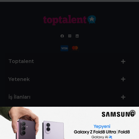
Toptalent
Yetenek
İş İlanları
Sertifika Programları
Yetenek Testleri