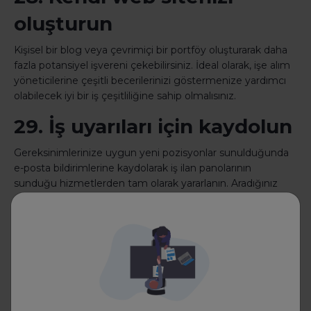
oluşturun
Kişisel bir blog veya çevrimiçi bir portföy oluşturarak daha
fazla potansiyel işvereni çekebilirsiniz. İdeal olarak, işe alım
yöneticilerine çeşitli becerilerinizi göstermenize yardımcı
olabilecek iyi bir iş çeşitliliğine sahip olmalısınız.
29. İş uyarıları için kaydolun
Gereksinimlerinize uygun yeni pozisyonlar sunulduğunda
e-posta bildirimlerine kaydolarak iş ilan panolarının
sunduğu hizmetlerden tam olarak yararlanın. Aradığınız
şey hakkında ne kadar çok ayrıntı verirseniz, sonuçlar o
kadar alakalı olacaktır.
30. Referanslarınızı
hazırlayın
Kişi adları, telefon numaraları, e-posta adresleri, iş unvanları