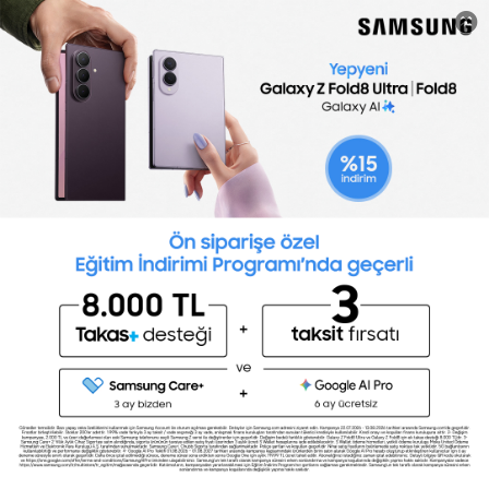
Hemen CV Oluştur
CV Hazırlama
Araçları
Tümünü İncele
CV Hazırlama
İngilizce Seviye
Programı
Testi
Excel Seviye
Kişilik Testi
Testi
Sertifika
Yetenek Testleri
Programları