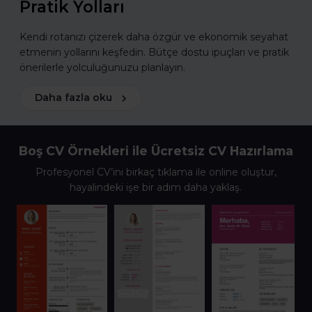
Pratik Yolları
Kendi rotanızı çizerek daha özgür ve ekonomik seyahat
etmenin yollarını keşfedin. Bütçe dostu ipuçları ve pratik
önerilerle yolculuğunuzu planlayın.
Daha fazla oku
Boş CV Örnekleri ile Ücretsiz CV Hazırlama
Profesyonel CV’ini birkaç tıklama ile online oluştur,
hayalindeki işe bir adım daha yaklaş.