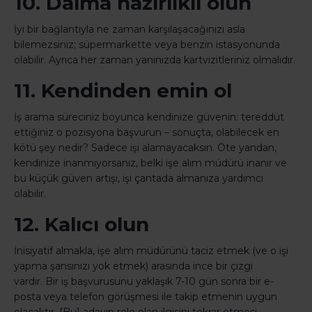
10. Daima hazırlıklı olun
İyi bir bağlantıyla ne zaman karşılaşacağınızı asla
bilemezsiniz; süpermarkette veya benzin istasyonunda
olabilir. Ayrıca her zaman yanınızda kartvizitleriniz olmalıdır.
11. Kendinden emin ol
İş arama süreciniz boyunca kendinize güvenin: tereddüt
ettiğiniz o pozisyona başvurun – sonuçta, olabilecek en
kötü şey nedir? Sadece işi alamayacaksın. Öte yandan,
kendinize inanmıyorsanız, belki işe alım müdürü inanır ve
bu küçük güven artışı, işi çantada almanıza yardımcı
olabilir.
12. Kalıcı olun
İnisiyatif almakla, işe alım müdürünü taciz etmek (ve o işi
yapma şansınızı yok etmek) arasında ince bir çizgi
vardır. Bir iş başvurusunu yaklaşık 7-10 gün sonra bir e-
posta veya telefon görüşmesi ile takip etmenin uygun