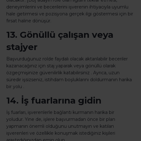
olacaktır. [Bu] adayın role olan ilgisini tekrar etmesi,
deneyimlerini ve becerilerini işverenin ihtiyacıyla uyumlu
hale getirmesi ve pozisyona gerçek ilgi göstermesi için bir
fırsat haline dönüşür.
13. Gönüllü çalışan veya
stajyer
Başvurduğunuz rolde faydalı olacak aktarılabilir beceriler
kazanacağınız için staj yaparak veya gönüllü olarak
özgeçmişinize güvenilirlik katabilirsiniz . Ayrıca, uzun
süredir işsizseniz, istihdam boşluklarını doldurmanın harika
bir yolu .
14. İş fuarlarına gidin
İş fuarları, işverenlerle bağlantı kurmanın harika bir
yoludur. Yine de, işlere başvurmadan önce bir plan
yapmanın önemli olduğunu unutmayın ve katılan
işverenleri ve özellikle konuşmak istediğiniz kişileri
araştırdığınızdan emin olun.