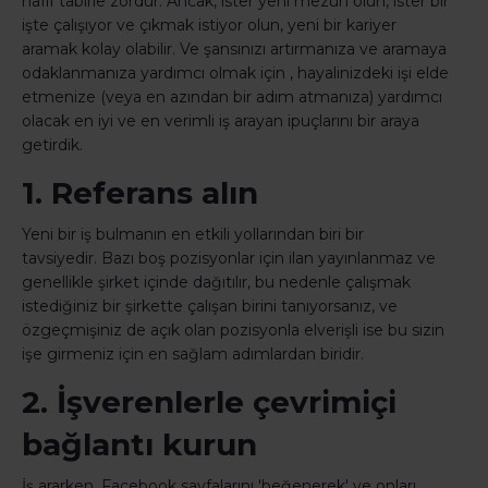
hafif tabirle zordur. Ancak, ister yeni mezun olun, ister bir
işte çalışıyor ve çıkmak istiyor olun, yeni bir kariyer
aramak kolay olabilir. Ve şansınızı artırmanıza ve aramaya
odaklanmanıza yardımcı olmak için , hayalinizdeki işi elde
etmenize (veya en azından bir adım atmanıza) yardımcı
olacak en iyi ve en verimli iş arayan ipuçlarını bir araya
getirdik.
1. Referans alın
Yeni bir iş bulmanın en etkili yollarından biri bir
tavsiyedir. Bazı boş pozisyonlar için ilan yayınlanmaz ve
genellikle şirket içinde dağıtılır, bu nedenle çalışmak
istediğiniz bir şirkette çalışan birini tanıyorsanız, ve
özgeçmişiniz de açık olan pozisyonla elverişli ise bu sizin
işe girmeniz için en sağlam adımlardan biridir.
2. İşverenlerle çevrimiçi
bağlantı kurun
İş ararken, Facebook sayfalarını 'beğenerek' ve onları