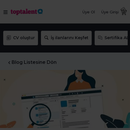
Üye Ol
Üye Girişi
CV oluştur
İş ilanlarını Keşfet
Sertifika AL
Blog Listesine Dön