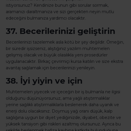
istiyorsunuz? Kendinize bunun gibi sorular sormak,
aramanızı daraltmanıza ve sizi gerçekten neyin mutlu
edeceğini bulmanıza yardımcı olacaktır.
37. Becerilerinizi geliştirin
Becerilerinizi tazelemek asla kötü bir şey değildir. Örneğin,
bir süredir işsizseniz, alıştığınız yazılım muhtemelen
gelişmiş olacak ve büyük olasılıkla yeni prosedürler
uygulanacaktır. Birkaç çevrimiçi kursa katılın ve size ekstra
avantaj sağlamak için becerilerinizi yenileyin.
38. İyi yiyin ve için
Muhtemelen yiyecek ve içeceğin bir iş bulmanla ne ilgisi
olduğunu düşünüyorsunuz, ama yağlı atıştırmalıklar
yerine sağlıklı atıştırmalıklarla beslenerek daha uyanık ve
enerji dolu olacaksınız. Doymuş yağ oranı düşük, kalp
sağlığına uygun bir diyet yediğinizde, diyabet, obezite ve
yüksek tansiyon gibi riskleri azaltmış olursunuz. Ayrıca bu
şekilde beslenmek hafıza kaybına katkıda bulunduğuna