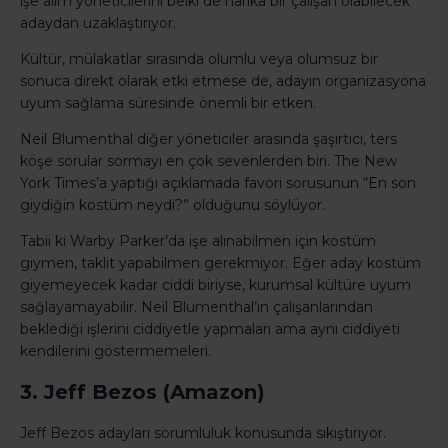
işe alım yöneticilerini belki de harika bir çalışan olabilecek
adaydan uzaklaştırıyor.
Kültür, mülakatlar sırasında olumlu veya olumsuz bir
sonuca direkt olarak etki etmese de, adayın organizasyona
uyum sağlama süresinde önemli bir etken.
Neil Blumenthal diğer yöneticiler arasında şaşırtıcı, ters
köşe sorular sormayı en çok sevenlerden biri. The New
York Times’a yaptığı açıklamada favori sorusunun “En son
giydiğin kostüm neydi?” olduğunu söylüyor.
Tabii ki Warby Parker’da işe alınabilmen için kostüm
giymen, taklit yapabilmen gerekmiyor. Eğer aday kostüm
giyemeyecek kadar ciddi biriyse, kurumsal kültüre uyum
sağlayamayabilir. Neil Blumenthal’ın çalışanlarından
beklediği işlerini ciddiyetle yapmaları ama aynı ciddiyeti
kendilerini göstermemeleri.
3. Jeff Bezos (Amazon)
Jeff Bezos adayları sorumluluk konusunda sıkıştırıyor.