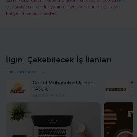
En iyi yeteneklerin kariyer platformu toptalent.co'ya
üye
ol,
Türkiye'nin ve dünyanın en iyi şirketlerinin iş, staj ve
kariyer fırsatlarını keşfet.
İlgini Çekebilecek İş İlanları
Tümünü İncele
Genel Muhasebe Uzmanı
FASDAT
Fer
İstanbul Avrupa
İst