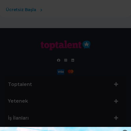
Ücretsiz Başla
Toptalent
Yetenek
İş İlanları