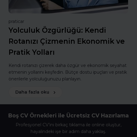
praticar
Yolculuk Özgürlüğü: Kendi
Rotanızı Çizmenin Ekonomik ve
Pratik Yolları
Kendi rotanızı çizerek daha özgür ve ekonomik seyahat
etmenin yollarını keşfedin. Bütçe dostu ipuçları ve pratik
önerilerle yolculuğunuzu planlayın.
Daha fazla oku
Boş CV Örnekleri ile Ücretsiz CV Hazırlama
Profesyonel CV’ini birkaç tıklama ile online oluştur,
hayalindeki işe bir adım daha yaklaş.