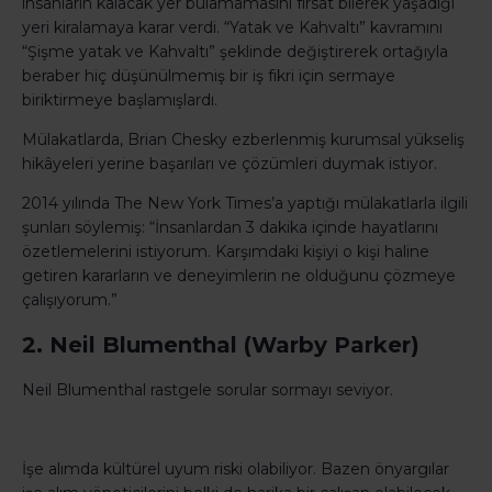
insanların kalacak yer bulamamasını fırsat bilerek yaşadığı
yeri kiralamaya karar verdi. “Yatak ve Kahvaltı” kavramını
“Şişme yatak ve Kahvaltı” şeklinde değiştirerek ortağıyla
beraber hiç düşünülmemiş bir iş fikri için sermaye
biriktirmeye başlamışlardı.
Mülakatlarda, Brian Chesky ezberlenmiş kurumsal yükseliş
hikâyeleri yerine başarıları ve çözümleri duymak istiyor.
2014 yılında The New York Times’a yaptığı mülakatlarla ilgili
şunları söylemiş: “İnsanlardan 3 dakika içinde hayatlarını
özetlemelerini istiyorum. Karşımdaki kişiyi o kişi haline
getiren kararların ve deneyimlerin ne olduğunu çözmeye
çalışıyorum.”
2. Neil Blumenthal (Warby Parker)
Neil Blumenthal rastgele sorular sormayı seviyor.
İşe alımda kültürel uyum riski olabiliyor. Bazen önyargılar