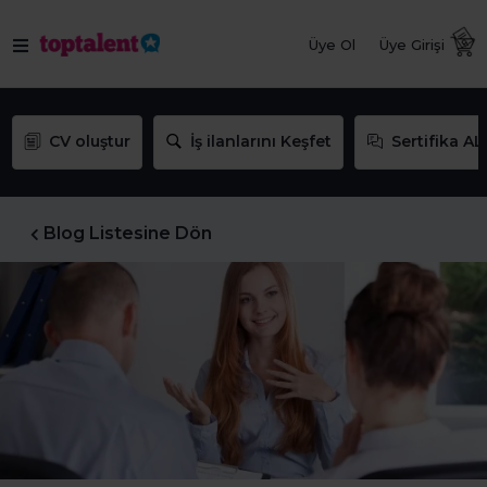
Üye Ol
Üye Girişi
CV oluştur
İş ilanlarını Keşfet
Sertifika AL
Blog Listesine Dön