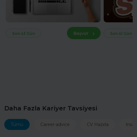
Başvur
Son 43 Gün
Son 41 Gün
Daha Fazla Kariyer Tavsiyesi
Tümü
Career-advice
CV Hazırla
İnsan