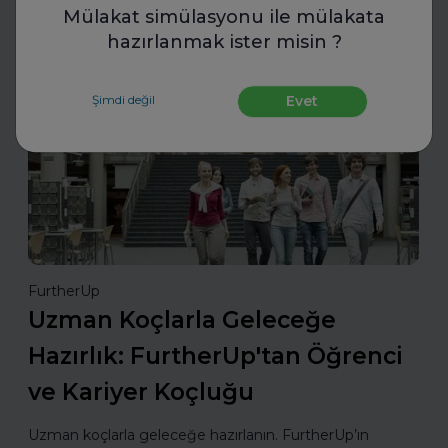
Mülakat simülasyonu ile mülakata
Daha fazla oku
hazırlanmak ister misin ?
İş Hayatında Başarı
Şimdi değil
Evet
FurtherUp
Uzman Koçlarla Geleceğe
Hazırlık: FurtherUp'tan Öğrenci
ve Kariyer Koçluğu
Uzman koçlarla geleceğe hazırlanın. FurtherUp’ın