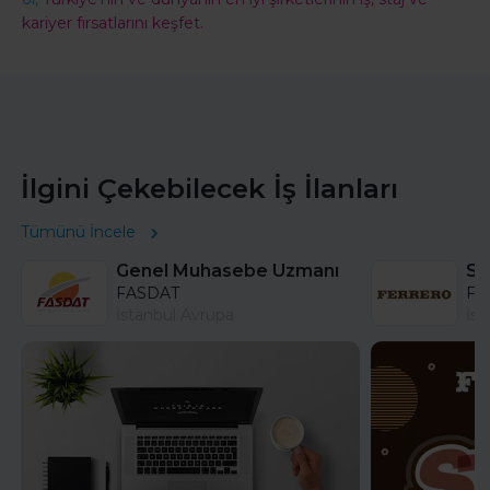
kariyer fırsatlarını keşfet.
İlgini Çekebilecek İş İlanları
Tümünü İncele
Genel Muhasebe Uzmanı
FASDAT
Fer
İstanbul Avrupa
İst