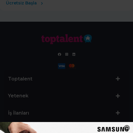
Ücretsiz Başla
Toptalent
Yetenek
İş İlanları
Sertifika Programları