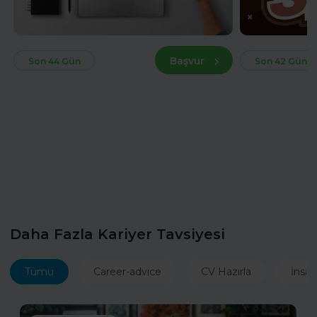
Başvur
Son 44 Gün
Son 42 Gün
Daha Fazla Kariyer Tavsiyesi
Tümü
Career-advice
CV Hazırla
İnsan