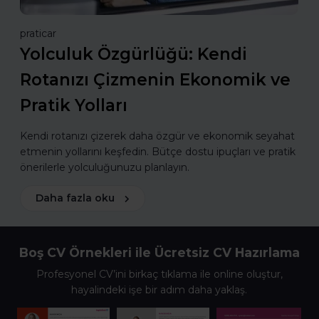
praticar
Yolculuk Özgürlüğü: Kendi
Rotanızı Çizmenin Ekonomik ve
Pratik Yolları
Kendi rotanızı çizerek daha özgür ve ekonomik seyahat
etmenin yollarını keşfedin. Bütçe dostu ipuçları ve pratik
önerilerle yolculuğunuzu planlayın.
Daha fazla oku
Boş CV Örnekleri ile Ücretsiz CV Hazırlama
Profesyonel CV’ini birkaç tıklama ile online oluştur,
hayalindeki işe bir adım daha yaklaş.