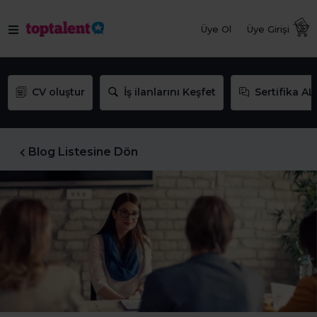
Üye Ol
Üye Girişi
CV oluştur
İş ilanlarını Keşfet
Sertifika AL
Blog Listesine Dön