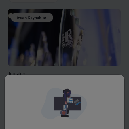
İnsan Kaynakları
Toptalent
İnsan Kaynakları Ödülleri 2025-
2026
İnsan Kaynakları Ödülleri, şirketiniz için bir tanıtım fırsatı
olabilir. En iyi uygulamalarınızı tanıtarak sektördeki öncü
konumunuzu güçlendirin ve değerli başarılarınızı
ödüllerle taçlandırın.