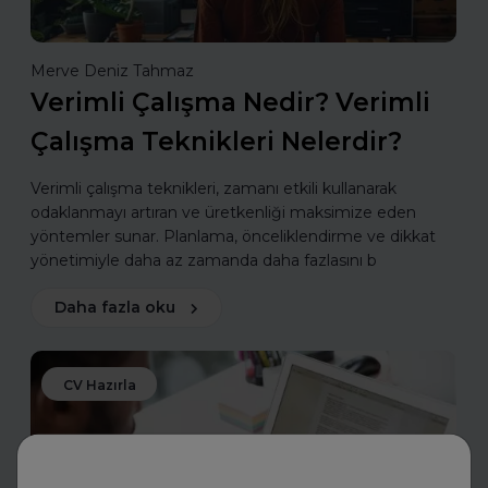
Merve Deniz Tahmaz
Verimli Çalışma Nedir? Verimli
Çalışma Teknikleri Nelerdir?
Verimli çalışma teknikleri, zamanı etkili kullanarak
odaklanmayı artıran ve üretkenliği maksimize eden
yöntemler sunar. Planlama, önceliklendirme ve dikkat
yönetimiyle daha az zamanda daha fazlasını b
Daha fazla oku
CV Hazırla