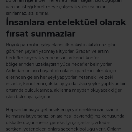
bu onların işlerinden nefret etmesini sağlar. Bu doğuştan
varolan isteği köreltmeye çalışmak yalnızca onları
sınırlamaz, sizi sınırlar.
İnsanlara entelektüel olarak
fırsat sunmazlar
Büyük patronlar, çalışanlarını, ilk bakışta akıl almaz gibi
görünen şeyleri yapmaya itiyorlar. Sıradan ve artımlı
hedefler koymak yerine insanları kendi konfor
bölgelerinden uzaklaştıran yüce hedefler belirliyorlar.
Ardından onların başarılı olmalarına yardımcı olmak için
ellerinden gelen her şeyi yapıyorlar. Yetenekli ve zeki
insanlar, kendilerini çok kolay ya da sıkıcı şeyler yaptıkları bir
ortamda bulduklarında, akıllarına meydan okuyacak diğer
işleri bulmaya çalışırlar.
Hepsini bir araya getirirsek,en iyi yeteneklerinizin sizinle
kalmasını istiyorsanız, onlara nasıl davrandığınız konusunda
dikkatle düşünmeniz gerekir. İyi çalışanlar çivi kadar
sertken, yetenekleri onlara seçenek bolluğu verir. Onların