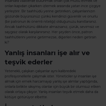
İnsanlara vaatlerde bulunmak onları çok mutlu etmek ve
onları kapıdan çıkarken izlemek arasında yatan ince çizgiye
yerleştirir. Bir taahhüdü yerine getirirken, çalışanlarınızın
gözünde büyürsünüz çünkü kendinizi güvenilir ve onurlu
(bir patronun iki önemli niteliği) olduğunuzu kanıtlarsınız.
Ancak taahhütünü dikkate almazsanız, çürük, sevimsiz ve
saygısız olarak karşılanırsınız. Her şeyden önce, patron
taahhütlerini yerine getirmezse, diğerleri neden getirsin
ki?
Yanlış insanları işe alır ve
teşvik ederler
Yetenekli, çalışkan çalışanlar aynı kalibredeki
profesyonellerle çalışmak ister. Yöneticiler iyi insanları işe
almak için emek harcamayıp yanlış işe alımlar yaptığında,
onlarla birlikte sıkışmış olanlar için büyük bir olumsuz etken
olarak ortaya çıkıyor. Yanlış insanları teşvik etmek daha da
kötüye götürüyor elbette.