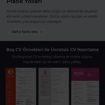
Pratik Yolları
Kendi rotanızı çizerek daha özgür ve ekonomik seyahat
etmenin yollarını keşfedin. Bütçe dostu ipuçları ve pratik
önerilerle yolculuğunuzu planlayın.
Daha fazla oku
Boş CV Örnekleri ile Ücretsiz CV Hazırlama
Profesyonel CV’ini birkaç tıklama ile online oluştur,
hayalindeki işe bir adım daha yaklaş.