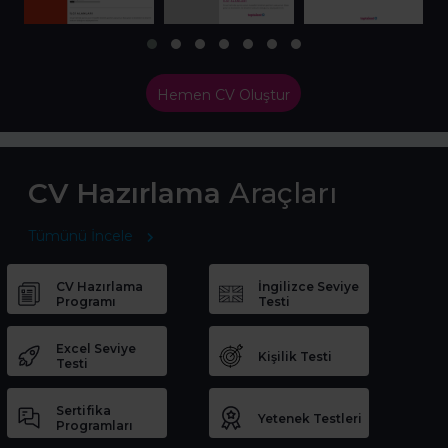
Hemen CV Oluştur
CV Hazırlama
Araçları
Tümünü İncele
CV Hazırlama
İngilizce Seviye
Programı
Testi
Excel Seviye
Kişilik Testi
Testi
Sertifika
Yetenek Testleri
Programları