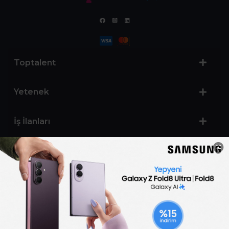
Toptalent
Yetenek
İş İlanları
Sertifika Programları
Yetenek Testleri
İşveren