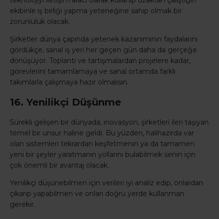
teknolojiyi iletişim aracı olarak kullanıp uzaktan çalıştığın
ekibinle iş birliği yapma yeteneğine sahip olmak bir
zorunluluk olacak.
Şirketler dünya çapında yetenek kazanımının faydalarını
gördükçe, sanal iş yeri her geçen gün daha da gerçeğe
dönüşüyor. Toplantı ve tartışmalardan projelere kadar,
görevlerini tamamlamaya ve sanal ortamda farklı
takımlarla çalışmaya hazır olmalısın.
16. Yenilikçi Düşünme
Sürekli gelişen bir dünyada, inovasyon, şirketleri ileri taşıyan
temel bir unsur haline geldi. Bu yüzden, halihazırda var
olan sistemleri tekrardan keşfetmenin ya da tamamen
yeni bir şeyler yaratmanın yollarını bulabilmek senin için
çok önemli bir avantaj olacak.
Yenilikçi düşünebilmen için verileri iyi analiz edip, onlardan
çıkarıp yapabilmen ve onları doğru yerde kullanman
gerekir.