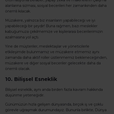
Otomasyonla beraber, yapay zeka ve makinelerin çalışma
alanlarına sızması, sosyal becerileri her zamankinden daha
önemli kılacak.
Müzakere, yalnızca biz insanların yapabileceği ve iyi
yapabileceği bir şeydir! Buna rağmen, bazı meslekler
kabuğumuza çekilmemize ve kişilerarası becerilerimizin
azalmasına yol açtı.
Yine de müşteriler, meslektaşlar ve yöneticilerle
etkileşimde bulunmamız ve müzakere etmemiz aynı
zamanda daha aktif roller üstlenmemiz bekleneceğinden,
müzakere ve diğer sosyal beceriler gelecekte daha da
önemli olacak.
10. Bilişsel Esneklik
Bilişsel esneklik, aynı anda birden fazla kavram hakkında
düşünme yeteneğidir.
Günümüzün hızla gelişen dünyasında, birçok iş ve çoklu
görevle uğraşmak durumundayız. Bununla birlikte, Dünya