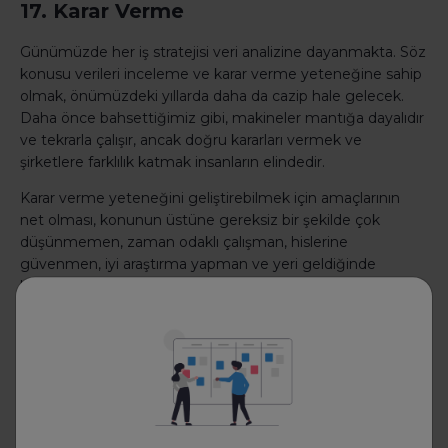
17. Karar Verme
Günümüzde her iş stratejisi veri analizine dayanmakta. Söz
konusu verileri inceleme ve karar verme yeteneğine sahip
olmak, önümüzdeki yıllarda daha da cazip hale gelecek.
Daha önce bahsettiğimiz gibi, makineler mantığa dayalıdır
ve tekrarla çalışır, ancak doğru kararları vermek ve
şirketlere farklılık katmak insanların elindedir.
Karar verme yeteneğini geliştirebilmek için amaçlarının
net olması, konunun üstüne gereksiz bir şekilde çok
düşünmemen, zaman odaklı çalışman, hislerine
güvenmen, iyi araştırma yapman ve yeri geldiğinde
bağımsız olarak düşünmen gerekir.
18. Koordinasyon
Robotlar ve yeni makineler, daha heyecan verici görevlere
devam etmemize olanak sağladıkları için harikadırlar ancak
uzmanlaşamadıkları şeylerden biri de koordinasyon
yeteneğidir.