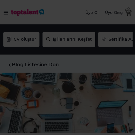
Üye Ol
Üye Girişi
CV oluştur
İş ilanlarını Keşfet
Sertifika AL
Blog Listesine Dön