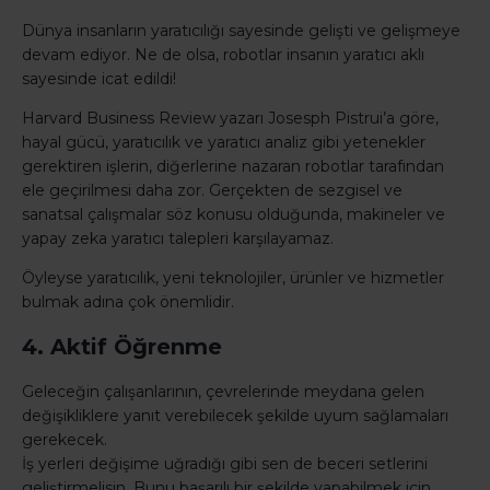
Dünya insanların yaratıcılığı sayesinde gelişti ve gelişmeye
devam ediyor. Ne de olsa, robotlar insanın yaratıcı aklı
sayesinde icat edildi!
Harvard Business Review yazarı Josesph Pistrui’a göre,
hayal gücü, yaratıcılık ve yaratıcı analiz gibi yetenekler
gerektiren işlerin, diğerlerine nazaran robotlar tarafından
ele geçirilmesi daha zor. Gerçekten de sezgisel ve
sanatsal çalışmalar söz konusu olduğunda, makineler ve
yapay zeka yaratıcı talepleri karşılayamaz.
Öyleyse yaratıcılık, yeni teknolojiler, ürünler ve hizmetler
bulmak adına çok önemlidir.
4. Aktif Öğrenme
Geleceğin çalışanlarının, çevrelerinde meydana gelen
değişikliklere yanıt verebilecek şekilde uyum sağlamaları
gerekecek.
İş yerleri değişime uğradığı gibi sen de beceri setlerini
geliştirmelisin. Bunu başarılı bir şekilde yapabilmek için,