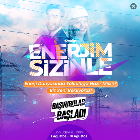
CV Hazırlama Programı
Kolay CV Hazırlayıcı ile sadece gerekli alanları doldurun ve CV’nizi
yollamaya başlayın!
Hemen Başla
Sertifika Programları
Digital Marketing Specialist
Sertifika Al
Microsoft Office for Business
Sertifika Al
Online Staj Programı