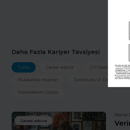
Daha Fazla Kariyer Tavsiyesi
Tümü
Career-advice
CV Hazırla
İ
Mülakatlara Hazırlan
Sektörünü ve Departmanın
Yeteneklerini Geliştir
Merve 
Career-advice
Veri