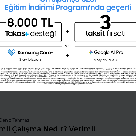
Kişilik testini çözerek gelecekteki
mesleğini öğrenmek ister misin ?
Şimdi değil
Evet
nsan Kaynakları
İş Hayatında Başarı
ı Seç
Şirketleri Keşfet
Deniz Tahmaz
mli Çalışma Nedir? Verimli