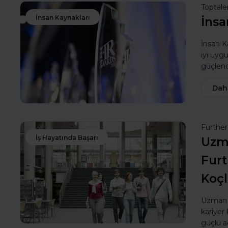
Toptale
İnsan Kaynakları
İnsa
İnsan Ka
iyi uyg
güçlendi
Dah
Furthe
İş Hayatında Başarı
Uzma
Furt
Koç
Uzman k
kariyer 
güçlü a