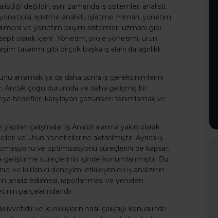
istliği değildir; aynı zamanda iş sistemleri analisti,
 yöneticisi, işletme analisti, işletme mimarı, yönetim
bilimcisi ve yönetim bilişim sistemleri uzmanı gibi
onsept olarak içerir. Yönetim, proje yönetimi, ürün
şim tasarımı gibi birçok başka iş alanı da ağırlıklı
unu anlamak ya da daha sonra iş gereksinimlerini
ir. Ancak çoğu durumda ve daha gelişmiş bir
i veya hedefleri karşılayan çözümleri tanımlamak ve
apılan çalışmalar İş Analizi alanına yakın olarak
icileri ve Ürün Yöneticilerine aktarılmıştır. Ayrıca iş
 otomasyonu ve optimizasyonu süreçlerini de kapsar.
 geliştirme süreçlerinin içinde konumlanmıştır. Bu
ı ve kullanıcı deneyimi etkileşimleri iş analizinin
ın analiz edilmesi, raporlanması ve yeniden
cinin parçalarındandır.
kuvvetidir ve kuruluşların nasıl çalıştığı konusunda