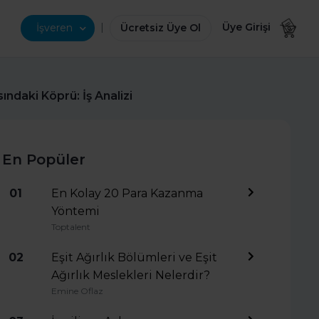
|
Üye Girişi
İşveren
Ücretsiz Üye Ol
sındaki Köprü: İş Analizi
En Popüler
01
En Kolay 20 Para Kazanma
Yöntemi
Toptalent
02
Eşit Ağırlık Bölümleri ve Eşit
Ağırlık Meslekleri Nelerdir?
Emine Oflaz