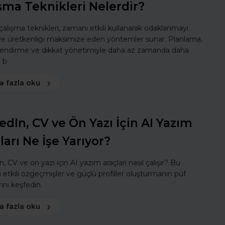
şma Teknikleri Nelerdir?
 çalışma teknikleri, zamanı etkili kullanarak odaklanmayı
 ve üretkenliği maksimize eden yöntemler sunar. Planlama,
lendirme ve dikkat yönetimiyle daha az zamanda daha
ı b
a fazla oku
edIn, CV ve Ön Yazı İçin AI Yazım
ları Ne İşe Yarıyor?
, CV ve ön yazı için AI yazım araçları nasıl çalışır? Bu
a etkili özgeçmişler ve güçlü profiller oluşturmanın püf
ını keşfedin.
a fazla oku