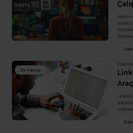
Çalı
Verimli
artıran
öncelik
fazlasın
Dah
Eskritor
CV Hazırla
Link
Araç
LinkedIn
araçlarl
noktalar
Dah