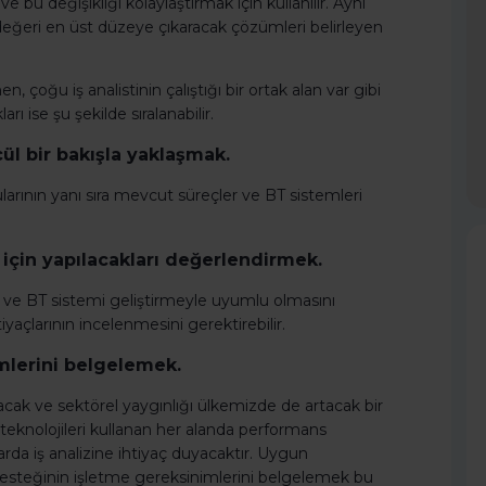
 bu değişikliği kolaylaştırmak için kullanılır. Aynı
ğeri en üst düzeye çıkaracak çözümleri belirleyen
n, çoğu iş analistinin çalıştığı bir ortak alan var gibi
rı ise şu şekilde sıralanabilir.
cül bir bakışla yaklaşmak.
larının yanı sıra mevcut süreçler ve BT sistemleri
k için yapılacakları değerlendirmek.
ı ve BT sistemi geliştirmeyle uyumlu olmasını
yaçlarının incelenmesini gerektirebilir.
mlerini belgelemek.
acak ve sektörel yaygınlığı ülkemizde de artacak bir
teknolojileri kullanan her alanda performans
arda iş analizine ihtiyaç duyacaktır. Uygun
esteğinin işletme gereksinimlerini belgelemek bu