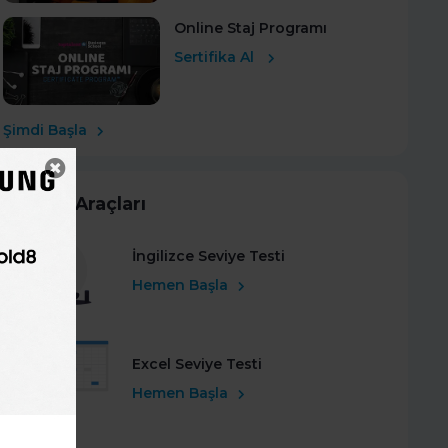
Online Staj Programı
Sertifika Al
Şimdi Başla
Kariyer Araçları
İngilizce Seviye Testi
Hemen Başla
Excel Seviye Testi
Hemen Başla