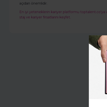
açıdan önemlidir.
En iyi yeteneklerin kariyer platformu
toptalent.co
'ya 
staj ve kariyer fırsatlarını keşfet.