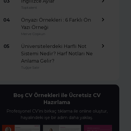
03
İngilizce Aylar
Toptalent
04
Önyazı Örnekleri : 6 Farklı Ön
Yazı Örneği
Merve Coşkun
05
Üniversitelerdeki Harfli Not
Sistemi Nedir? Harf Notları Ne
Anlama Gelir?
Tuğçe Salır
Boş CV Örnekleri ile Ücretsiz CV
Hazırlama
Profesyonel CV’ini birkaç tıklama ile online oluştur,
hayalindeki işe bir adım daha yaklaş.