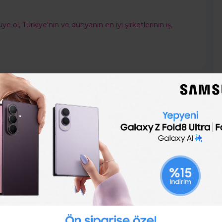
üye ol, Türkiye'nin ve dünyanın en iyi şirketlerinin iş,