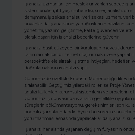
İş analizi uzmanları için meslek unvanları sadece iş anal
sistem analisti, ihtiyaç mühendisi, süreç analisti, ürün
danışmanı, iş zekası analisti, veri zekası uzmanı, veri 
unvanlar da iş analistinin yaptığı işlerinin bazılarını k
yönetimi, yazılım geliştirme, kalite güvencesi ve etkile
olarak başarı için iş analizi becerilerine güvenir.
İş analizi basit düzeyde, bir kuruluşun mevcut durum
tanımlamak için bir temel oluşturmak üzere yapılabil
perspektifte ele alırsak, işletme ihtiyaçları, hedefler
doğrulamak için iş analizi yapılır.
Günümüzde özellikle Endüstri Mühendisliği dikeyinde y
sıralanabilir. Geçtiğimiz yıllardaki roller ise Proje Yönet
analizi kullanılan kurumsal sistemlerin ve projelerin
Günümüz iş dünyasında iş analizi genellikle uygulama
süreçlerin dökümantasyonu, gereksinimleri, son kullanıc
önemli aşamalarındandır. Ayrıca bu sürecin sonuçların
yorumlanması esnasında yapılacaklar da iş analizi süre
İş analizi her alanda yaşanan değişim furyasının öncü 