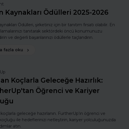
nt
n Kaynakları Ödülleri 2025-2026
ynakları Ödülleri, şirketiniz için bir tanıtım fırsatı olabilir. En
ulamalarınızı tanıtarak sektördeki öncü konumunuzu
rin ve değerli başarılarınızı ödüllerle taçlandırın.
a fazla oku
rUp
n Koçlarla Geleceğe Hazırlık:
herUp'tan Öğrenci ve Kariyer
luğu
oçlarla geleceğe hazırlanın. FurtherUp’ın öğrenci ve
koçluğu ile hedeflerinizi netleştirin, kariyer yolculuğunuzda
dımlar atın.