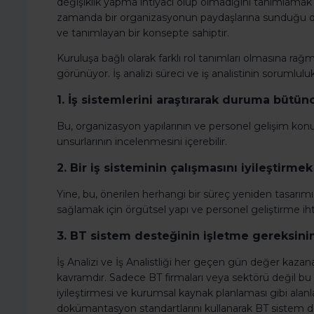
değişiklik yapma ihtiyacı olup olmadığını tanımlamak ve
zamanda bir organizasyonun paydaşlarına sunduğu de
ve tanımlayan bir konsepte sahiptir.
Kuruluşa bağlı olarak farklı rol tanımları olmasına rağme
görünüyor. İş analizi süreci ve iş analistinin sorumlulukla
1. İş sistemlerini araştırarak duruma bütün
Bu, organizasyon yapılarının ve personel gelişim konu
unsurlarının incelenmesini içerebilir.
2. Bir iş sisteminin çalışmasını iyileştirme
Yine, bu, önerilen herhangi bir süreç yeniden tasarım
sağlamak için örgütsel yapı ve personel geliştirme ihti
3. BT sistem desteğinin işletme gereksini
İş Analizi ve İş Analistliği her geçen gün değer kazan
kavramdır. Sadece BT firmaları veya sektörü değil bu 
iyileştirmesi ve kurumsal kaynak planlaması gibi alanl
dokümantasyon standartlarını kullanarak BT sistem d