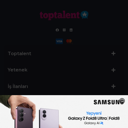
Toptalent
Yetenek
İş İlanları
Sertifika Programları
Yetenek Testleri