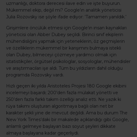
uzmanlığı, doktora derecesi ilave edin ve işte buyurun.
Mükemmel ekip, değil mi? Google’ın analitik yöneticisi
Julia Rozovsky ise şöyle ifade ediyor: ‘Tamamen yanıldık.’
Girişimlere öncülük etmesi için Google’ın insan kaynakları
yöneticisi olan Abber Dubey seçildi. Birinci sınıf ekiplerin
mühendisliğini yapmak için yeteneklerin, öz geçmişlerin
ve özelliklerin mükemmel bir karışımını bulmaya istekli
olan Dubey, bilmeceyi çözmeye yardımcı olmak için
istatistikçiler, örgütsel psikologlar, sosyologlar, mühendisler
ve araştırmacıları işe aldı. Tüm bu yıldızların dahil olduğu
programda Rozovsky vardı.
Hızlı geçen iki yılda Aristoteles Projesi 180 Google ekibini
incelemeyi başardı; 200’den fazla mülakat yönetti ve
250’den fazla farklı takım özelliği analiz etti. Ne yazık ki
rüya takımı oluşturan algoritmaya bağlı olan net bir
karakter şekli yine de mevcut değildi. Ama bu durum The
New York Times’daki bir makalede açıklandığı gibi Google,
anlamlı gelmeye başlayan bazı soyut şeyleri dikkate
almaya başlayana kadar geçerliydi.