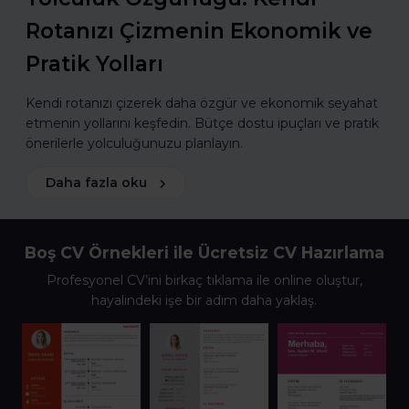
Rotanızı Çizmenin Ekonomik ve
Pratik Yolları
Kendi rotanızı çizerek daha özgür ve ekonomik seyahat
etmenin yollarını keşfedin. Bütçe dostu ipuçları ve pratik
önerilerle yolculuğunuzu planlayın.
Daha fazla oku
Boş CV Örnekleri ile Ücretsiz CV Hazırlama
Profesyonel CV’ini birkaç tıklama ile online oluştur,
hayalindeki işe bir adım daha yaklaş.