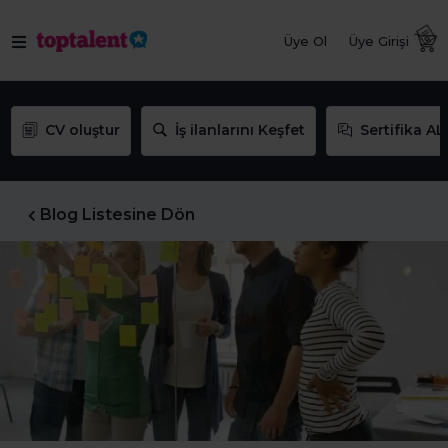
Üye Ol
Üye Girişi
CV oluştur
İş ilanlarını Keşfet
Sertifika AL
Blog Listesine Dön