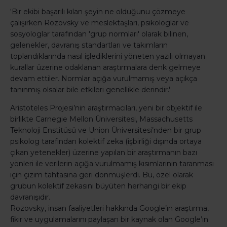
‘Bir ekibi başarılı kılan şeyin ne olduğunu çözmeye
çalışırken Rozovsky ve meslektaşları, psikologlar ve
sosyologlar tarafından 'grup normları' olarak bilinen,
gelenekler, davranış standartları ve takımların
toplandıklarında nasıl işlediklerini yöneten yazılı olmayan
kurallar üzerine odaklanan araştırmalara denk gelmeye
devam ettiler. Normlar açığa vurulmamış veya açıkça
tanınmış olsalar bile etkileri genellikle derindir.'
Aristoteles Projesi’nin araştırmacıları, yeni bir objektif ile
birlikte Carnegie Mellon Üniversitesi, Massachusetts
Teknoloji Enstitüsü ve Union Üniversitesi’nden bir grup
psikolog tarafından kolektif zeka (işbirliği dışında ortaya
çıkan yetenekler) üzerine yapılan bir araştırmanın bazı
yönleri ile verilerin açığa vurulmamış kısımlarının taranması
için çizim tahtasına geri dönmüşlerdi. Bu, özel olarak
grubun kolektif zekasını büyüten herhangi bir ekip
davranışıdır.
Rozovsky, insan faaliyetleri hakkında Google’ın araştırma,
fikir ve uygulamalarını paylaşan bir kaynak olan Google’ın