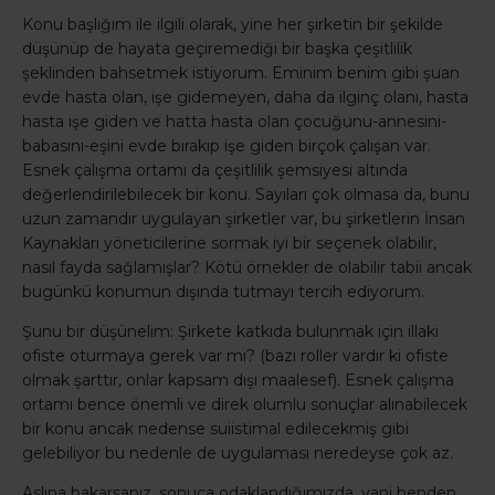
Konu başlığım ile ilgili olarak, yine her şirketin bir şekilde
düşünüp de hayata geçiremediği bir başka çeşitlilik
şeklinden bahsetmek istiyorum. Eminim benim gibi şuan
evde hasta olan, işe gidemeyen, daha da ilginç olanı, hasta
hasta işe giden ve hatta hasta olan çocuğunu-annesini-
babasını-eşini evde bırakıp işe giden birçok çalışan var.
Esnek çalışma ortamı da çeşitlilik şemsiyesi altında
değerlendirilebilecek bir konu. Sayıları çok olmasa da, bunu
uzun zamandır uygulayan şirketler var, bu şirketlerin İnsan
Kaynakları yöneticilerine sormak iyi bir seçenek olabilir,
nasıl fayda sağlamışlar? Kötü örnekler de olabilir tabii ancak
bugünkü konumun dışında tutmayı tercih ediyorum.
Şunu bir düşünelim: Şirkete katkıda bulunmak için illaki
ofiste oturmaya gerek var mı? (bazı roller vardır ki ofiste
olmak şarttır, onlar kapsam dışı maalesef). Esnek çalışma
ortamı bence önemli ve direk olumlu sonuçlar alınabilecek
bir konu ancak nedense suiistimal edilecekmiş gibi
gelebiliyor bu nedenle de uygulaması neredeyse çok az.
Aslına bakarsanız, sonuca odaklandığımızda, yani benden