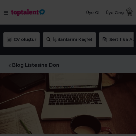
Üye Ol
Üye Girişi
CV oluştur
İş ilanlarını Keşfet
Sertifika AL
Blog Listesine Dön