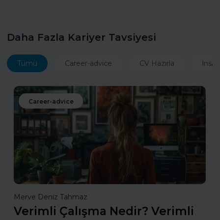
Daha Fazla Kariyer Tavsiyesi
Tümü
Career-advice
CV Hazırla
İnsan
Career-advice
Merve Deniz Tahmaz
Verimli Çalışma Nedir? Verimli