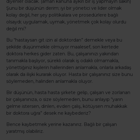
diyenler olacak. (aman kanuna aykırı bir iş yapmayın sakın)
Şunu bir düşünün derim; iyi bir yönetici ve lider olmak
kolay değil, her şey politikalara ve prosedürlere bağlı
olsaydı; uygulamak, uymak, yönetmek çok kolay olurdu
değil mi?
Bu “hastaysan git izin al doktordan” demekle veya bu
şekilde düşünmekle olmuyor maalesef, son kertede
doktora herkes gider zaten. Bu, çalışanınızı yakından
tanımakla başlıyor, sürekli olarak iş odaklı olmamakla,
yönettiğiniz kişilerin hallerinden anlamakla, onlarla arkadaş
olarak da ilişki kurarak oluyor. Hasta bir çalışanınız size bunu
söylemeden, halinden anlamakla oluyor.
Bir düşünün, hasta hasta şirkete gelip, çalışan ve zorlanan
bir çalışanınıza, o size söylemeden, bunu anlayıp “yarın
gelme istersen, dinlen, evden çalış, kötüysen muhakkak
bir doktora uğra” desek ne kaybederiz?
Bence kaybetmek yerine kazanırız. Bağlı bir çalışan
yaratmış olabiliriz.