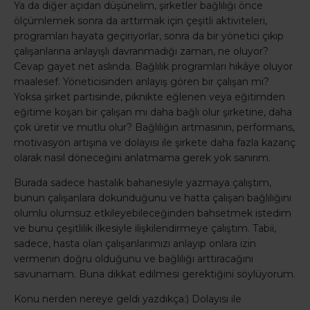
Ya da diğer açıdan düşünelim, şirketler bağlılığı önce
ölçümlemek sonra da arttırmak için çeşitli aktiviteleri,
programları hayata geçiriyorlar, sonra da bir yönetici çıkıp
çalışanlarına anlayışlı davranmadığı zaman, ne oluyor?
Cevap gayet net aslında. Bağlılık programları hikâye oluyor
maalesef. Yöneticisinden anlayış gören bir çalışan mı?
Yoksa şirket partisinde, piknikte eğlenen veya eğitimden
eğitime koşan bir çalışan mı daha bağlı olur şirketine, daha
çok üretir ve mutlu olur? Bağlılığın artmasının, performans,
motivasyon artışına ve dolayısı ile şirkete daha fazla kazanç
olarak nasıl döneceğini anlatmama gerek yok sanırım.
Burada sadece hastalık bahanesiyle yazmaya çalıştım,
bunun çalışanlara dokunduğunu ve hatta çalışan bağlılığını
olumlu olumsuz etkileyebileceğinden bahsetmek istedim
ve bunu çeşitlilik ilkesiyle ilişkilendirmeye çalıştım. Tabii,
sadece, hasta olan çalışanlarımızı anlayıp onlara izin
vermenin doğru olduğunu ve bağlılığı arttıracağını
savunamam. Buna dikkat edilmesi gerektiğini söylüyorum.
Konu nerden nereye geldi yazdıkça:) Dolayısı ile