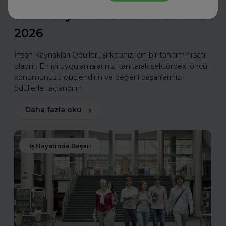
Toptalent
İnsan Kaynakları Ödülleri 2025-
2026
İnsan Kaynakları Ödülleri, şirketiniz için bir tanıtım fırsatı
olabilir. En iyi uygulamalarınızı tanıtarak sektördeki öncü
konumunuzu güçlendirin ve değerli başarılarınızı
ödüllerle taçlandırın.
Daha fazla oku
İş Hayatında Başarı