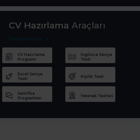
CV Hazırlama
Araçları
Tümünü İncele
CV Hazırlama
İngilizce Seviye
Programı
Testi
Excel Seviye
Kişilik Testi
Testi
Sertifika
Yetenek Testleri
Programları