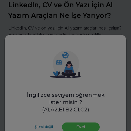
LinkedIn, CV ve Ön Yazı İçin AI
Yazım Araçları Ne İşe Yarıyor?
LinkedIn, CV ve ön yazı için AI yazım araçları nasıl çalışır?
Bu araçlarla etkili özgeçmişler ve güçlü profiller
oluşturmanın püf noktalarını keşfedin.
Daha fazla oku
İnsan Kaynakları
İngilizce seviyeni öğrenmek
ister misin ?
(A1,A2,B1,B2,C1,C2)
Şimdi değil
Evet