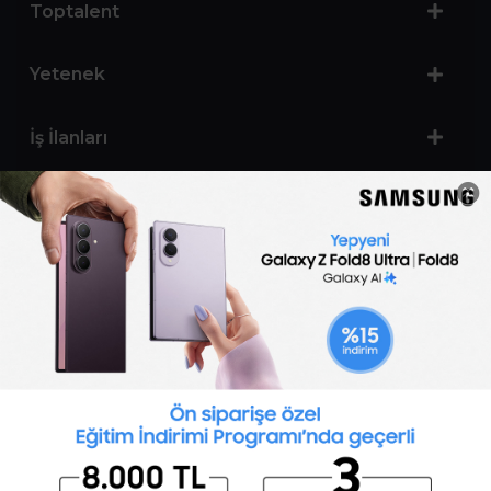
Toptalent
Yetenek
İş İlanları
Sertifika Programları
Yetenek Testleri
İşveren