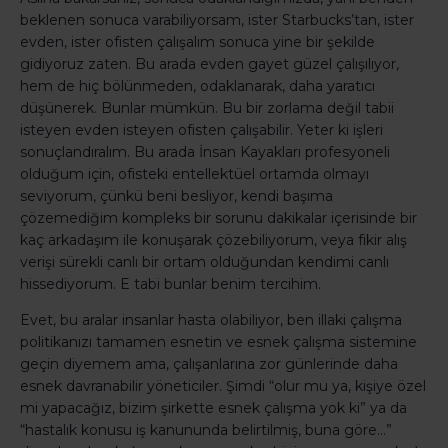
beklenen sonuca varabiliyorsam, ister Starbucks’tan, ister
evden, ister ofisten çalışalım sonuca yine bir şekilde
gidiyoruz zaten. Bu arada evden gayet güzel çalışılıyor,
hem de hiç bölünmeden, odaklanarak, daha yaratıcı
düşünerek. Bunlar mümkün. Bu bir zorlama değil tabii
isteyen evden isteyen ofisten çalışabilir. Yeter ki işleri
sonuçlandıralım. Bu arada İnsan Kayakları profesyoneli
olduğum için, ofisteki entellektüel ortamda olmayı
seviyorum, çünkü beni besliyor, kendi başıma
çözemediğim kompleks bir sorunu dakikalar içerisinde bir
kaç arkadaşım ile konuşarak çözebiliyorum, veya fikir alış
verişi sürekli canlı bir ortam olduğundan kendimi canlı
hissediyorum. E tabi bunlar benim tercihim.
Evet, bu aralar insanlar hasta olabiliyor, ben illaki çalışma
politikanızı tamamen esnetin ve esnek çalışma sistemine
geçin diyemem ama, çalışanlarına zor günlerinde daha
esnek davranabilir yöneticiler. Şimdi “olur mu ya, kişiye özel
mi yapacağız, bizim şirkette esnek çalışma yok ki” ya da
“hastalık konusu iş kanununda belirtilmiş, buna göre…”