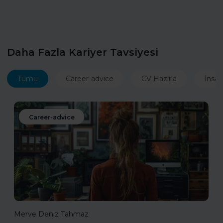
Daha Fazla Kariyer Tavsiyesi
Tümü
Career-advice
CV Hazırla
İnsan
Career-advice
Merve Deniz Tahmaz