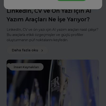
Eskritor
LinkedIn, CV ve Ön Yazı İçin AI
Yazım Araçları Ne İşe Yarıyor?
LinkedIn, CV ve ön yazı için AI yazım araçları nasıl çalışır?
Bu araçlarla etkili özgeçmişler ve güçlü profiller
oluşturmanın püf noktalarını keşfedin.
Daha fazla oku
İnsan Kaynakları