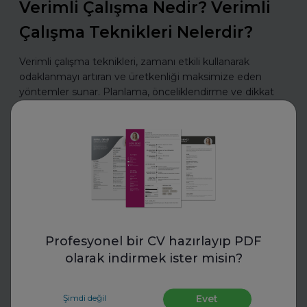
Verimli Çalışma Nedir? Verimli
Çalışma Teknikleri Nelerdir?
Verimli çalışma teknikleri, zamanı etkili kullanarak
odaklanmayı artıran ve üretkenliği maksimize eden
yöntemler sunar. Planlama, önceliklendirme ve dikkat
yönetimiyle daha az zamanda daha fazlasını b
Daha fazla oku
CV Hazırla
Profesyonel bir CV hazırlayıp PDF
olarak indirmek ister misin?
Şimdi değil
Evet