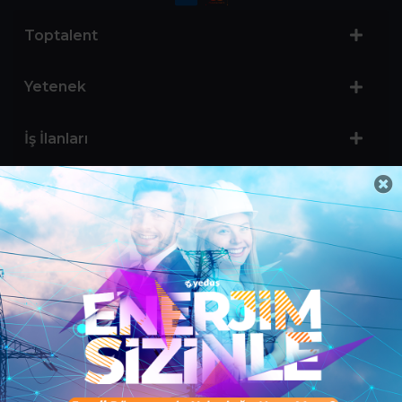
Toptalent
Yetenek
İş İlanları
Sertifika Programları
Yetenek Testleri
İşveren