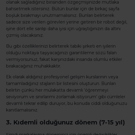
olanak sağladığınız birisinden özgeçmişinizde mutlaka
bahsetmek istersiniz. Bütün bunlar için de birkaç sayfa
boşluk bırakmayı unutmamalısınız. Bunları belirterek
sadece size verilen görevleri yerine getiren bir robot değil,
işine dört elle sarılıp daha iyisi için uğraştığınızın da altını
çizmiş olacaksınız.
Bu gibi özelliklerinizi belirterek tabiki şirketi en iyilerin
olduğu noktaya taşıyacağınızı garantileme sözü falan
vermiyorsunuz, fakat karşınızdaki insanda olumlu etkiler
bırakacağınız muhakkaktır.
Ek olarak aldığınız profesyonel gelişim kurslarının veya
tamamladığınız stajların bir listesini oluşturun. Bunları
belirtin çünkü her mülakatta devamlı ‘öğrenmeyi
seviyorum ve sınırlarımı zorlamak istiyorum’ gibi cümleler
devamlı tekrar edilip duruyor, bu konuda ciddi olduğunuzu
kanıtlamalısınız.
3. Kıdemli olduğunuz dönem (7-15 yıl)
Şimdi markalaşma döneminiz için önemli değişiklikler