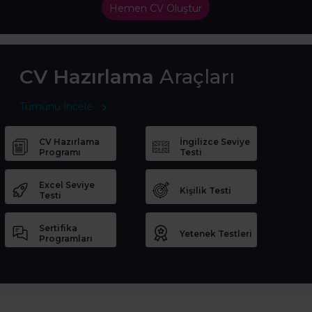
Hemen CV Oluştur
CV Hazırlama
Araçları
Tümünü İncele
CV Hazırlama
İngilizce Seviye
Programı
Testi
Excel Seviye
Kişilik Testi
Testi
Sertifika
Yetenek Testleri
Programları