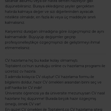
satanlar albümü veya bir hatıra defteri hazırlıyor gibi
düşünebilirsiniz. Buraya eklediğiniz şeyler gerçekten
hatırda kalmaya değer ve sizi diğerlerinden ayıracak
nitelikte olmalıdır, en fazla iki veya üç maddeyle sınırlı
kalmalısınız.
Kariyeriniz durağan olmadığına göre özgeçmişiniz de aynı
kalmamalıdır. Büyüyüp değişimler geçirip
profesyonelleştikçe özgeçmişinizi de geliştirmeyi ihmal
etmemelisiniz.
CV hazırlama hiç bu kadar kolay olmamıştı.
Toptalent.co’nun sunduğu online cv hazırlama programı ile
ücretsiz cv hazırla.
3 adımda kolayca CV oluştur! CV hazırlama formu ile
bilgilerini doldur, hazır CV örnekleri arasından birini seç ve
pdf harika bir CV indir!
Üniversite öğrencisi ya da üniversite mezunuysan CV nasıl
hazırlanır hiç düşünme! Burada birçok hazır özgeçmiş
örneği, örnek CV var!
En güzel CV örnekleri ile Toptalent.co CV hazırlama sitesi