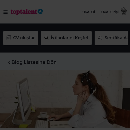
Üye Ol
Üye Girişi
CV oluştur
İş ilanlarını Keşfet
Sertifika AL
Blog Listesine Dön