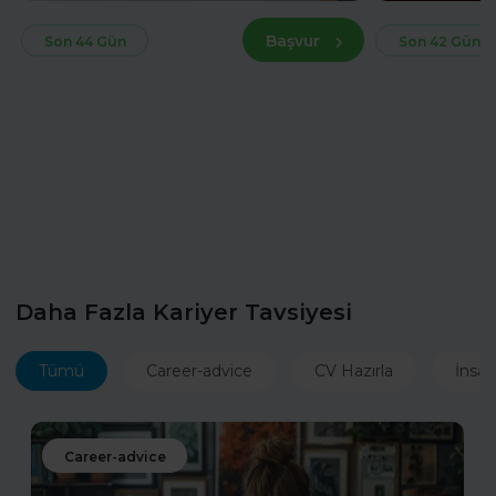
Başvur
Son 44 Gün
Son 42 Gün
Daha Fazla Kariyer Tavsiyesi
Tümü
Career-advice
CV Hazırla
İnsan
Career-advice