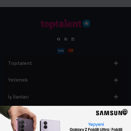
Toptalent
Yetenek
İş İlanları
Sertifika Programları
Yetenek Testleri