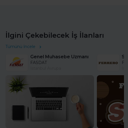
İlgini Çekebilecek İş İlanları
Tümünü İncele
Genel Muhasebe Uzmanı
FASDAT
Fer
İstanbul Avrupa
İst