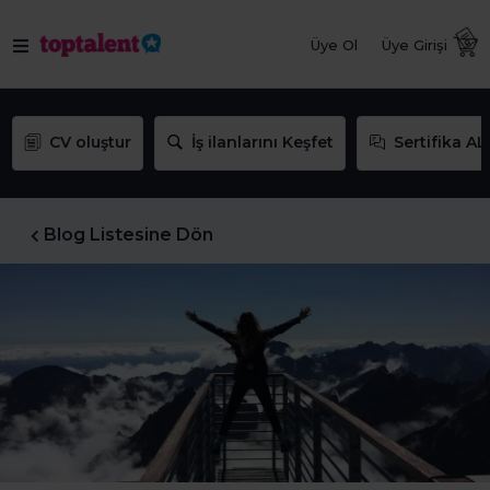
Üye Ol
Üye Girişi
CV oluştur
İş ilanlarını Keşfet
Sertifika AL
Blog Listesine Dön