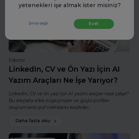
yetenekleri işe almak ister misiniz?
Şimdi değil
Evet
Eskritor
LinkedIn, CV ve Ön Yazı İçin AI
Yazım Araçları Ne İşe Yarıyor?
LinkedIn, CV ve ön yazı için AI yazım araçları nasıl çalışır?
Bu araçlarla etkili özgeçmişler ve güçlü profiller
oluşturmanın püf noktalarını keşfedin.
Daha fazla oku