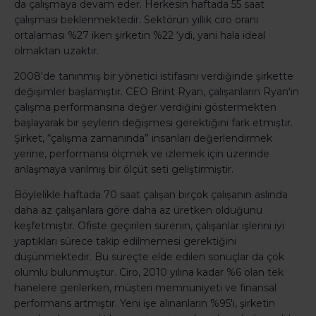
da çalışmaya devam eder. Herkesin haftada 55 saat
çalışması beklenmektedir. Sektörün yıllık ciro oranı
ortalaması %27 iken şirketin %22 ‘ydi, yani hala ideal
olmaktan uzaktır.
2008'de tanınmış bir yönetici istifasını verdiğinde şirkette
değişimler başlamıştır. CEO Brint Ryan, çalışanların Ryan'ın
çalışma performansına değer verdiğini göstermekten
başlayarak bir şeylerin değişmesi gerektiğini fark etmiştir.
Şirket, “çalışma zamanında” insanları değerlendirmek
yerine, performansı ölçmek ve izlemek için üzerinde
anlaşmaya varılmış bir ölçüt seti geliştirmiştir.
Böylelikle haftada 70 saat çalışan birçok çalışanın aslında
daha az çalışanlara göre daha az üretken olduğunu
keşfetmiştir. Ofiste geçirilen sürenin, çalışanlar işlerini iyi
yaptıkları sürece takip edilmemesi gerektiğini
düşünmektedir. Bu süreçte elde edilen sonuçlar da çok
olumlu bulunmuştur. Ciro, 2010 yılına kadar %6 olan tek
hanelere gerilerken, müşteri memnuniyeti ve finansal
performans artmıştır. Yeni işe alınanların %95'i, şirketin