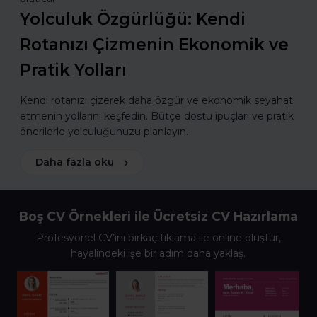
Yolculuk Özgürlüğü: Kendi
Rotanızı Çizmenin Ekonomik ve
Pratik Yolları
Kendi rotanızı çizerek daha özgür ve ekonomik seyahat
etmenin yollarını keşfedin. Bütçe dostu ipuçları ve pratik
önerilerle yolculuğunuzu planlayın.
Daha fazla oku
Boş CV Örnekleri ile Ücretsiz CV Hazırlama
Profesyonel CV’ini birkaç tıklama ile online oluştur,
hayalindeki işe bir adım daha yaklaş.