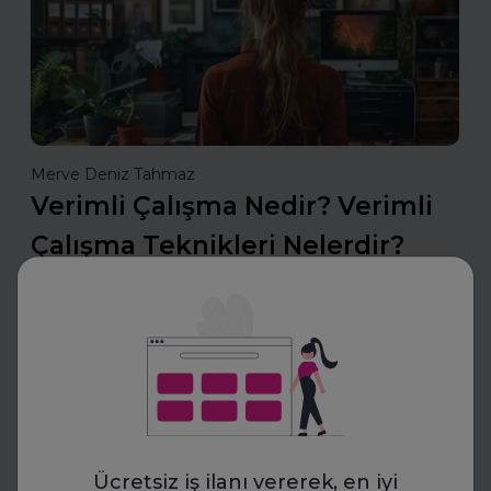
Merve Deniz Tahmaz
Verimli Çalışma Nedir? Verimli
Çalışma Teknikleri Nelerdir?
Verimli çalışma teknikleri, zamanı etkili kullanarak
odaklanmayı artıran ve üretkenliği maksimize eden
yöntemler sunar. Planlama, önceliklendirme ve dikkat
yönetimiyle daha az zamanda daha fazlasını b
Daha fazla oku
Ücretsiz iş ilanı vererek, en iyi
CV Hazırla