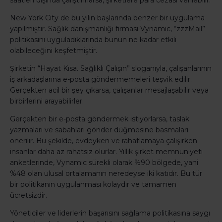
saatleri dışında çalıştırırlarsa, şirketlere para cezası verilebilir.
New York City de bu yılın başlarında benzer bir uygulama
yapılmıştır. Sağlık danışmanlığı firması Vynamic, “zzzMail”
politikasını uyguladıklarında bunun ne kadar etkili
olabileceğini keşfetmiştir.
Şirketin “Hayat Kısa. Sağlıklı Çalışın” sloganıyla, çalışanlarının
iş arkadaşlarına e-posta göndermemeleri teşvik edilir.
Gerçekten acil bir şey çıkarsa, çalışanlar mesajlaşabilir veya
birbirlerini arayabilirler.
Gerçekten bir e-posta göndermek istiyorlarsa, taslak
yazmaları ve sabahları gönder düğmesine basmaları
önerilir. Bu şekilde, evdeyken ve rahatlamaya çalışırken
insanlar daha az rahatsız olurlar. Yıllık şirket memnuniyeti
anketlerinde, Vynamic sürekli olarak %90 bölgede, yani
%48 olan ulusal ortalamanın neredeyse iki katıdır. Bu tür
bir politikanın uygulanması kolaydır ve tamamen
ücretsizdir.
Yöneticiler ve liderlerin başarısını sağlama politikasına saygı