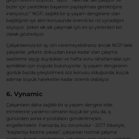
geçirmelerini istiyoruz” diyor. “Takımlar sıkı çalışıyor ve
bizler için yarattıkları başarının paylaşılması gerektiğine
inanıyoruz.” NGP, sağlıklı bir iş-yaşam dengesine olan
bağlılığının işe alım konusunda önemli bir rol oynadığını
söylüyor. Şirket sık sık çalışmak için en iyi yerlerden biri
olarak gösteriliyor.
Çalışanlarınıza bir ay izin veremeyebilirsiniz ancak NGP'deki
çalışanlar, şirkete dokuzdan beşe kadar olan çalışma
saatlerine saygı duydukları ve hafta sonu rahatlamaları için
ayrıldıkları için övgüde bulunuyorlar. İş-yaşam dengesinin
günlük bazda iyileştirilmesi söz konusu olduğunda, küçük
adımlar büyük hareketler kadar önemli olabiliyor.
6. Vynamic
Çalışanların daha sağlıklı bir iş-yaşam dengesi elde
etmelerine yardımcı olmanın küçük bir yolu da, iş
gününden sonra e-postaların gönderilmesini
engellemektir. Fransa'da, bu zorunludur - 2017 itibariyle,
“bağlantıyı kesme yasası”, çalışanları normal çalışma