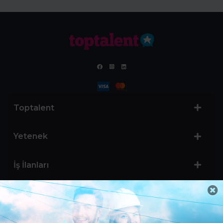
Toptalent
Yetenek
İş İlanları
Sertifika Programları
Yetenek Testleri