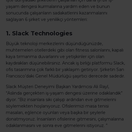
İşte dünyadaki şirketlerin çalışanları için daha iyi bir iş-
yaşam dengesi kurmalarına yardım eden ve bunun
sonucunda çalışanların sadakatlerini kazanmalarını
sağlayan 6 şirket ve yenilikçi yöntemleri:
1. Slack Technologies
Büyük teknoloji merkezlerini düşündüğünüzde,
muhtemelen otellerdeki gibi olan fitness salonlarını, kapalı
kaya tırmanma duvarlarını ve yetişkinler için olan
kaydırakları düşünebilirsiniz. Ancak iş birliği platformu Slack,
ofis tasarımına çok farklı bir yaklaşım getiriyor. Şirketin San
Francisco’daki Genel Müdürlüğü şaşırtıcı derecede sadedir.
Slack Müşteri Deneyimi Başkan Yardımcısı Ali Rayl,
“Aslında gerçekten iş-yaşam dengesi üzerine odaklandık”
diyor. “Biz insanlara sıkı çalışıp ardından eve gitmelerini
söylemekten hoşlanıyoruz. Ofislerimizi masa tenisi
masaları, eğlence oyunları veya başka bir şeylerle
donatmıyoruz. İnsanların ofislerine gitmesini, çalışmalarına
odaklanmasını ve sonra eve gitmelerini istiyoruz. ”