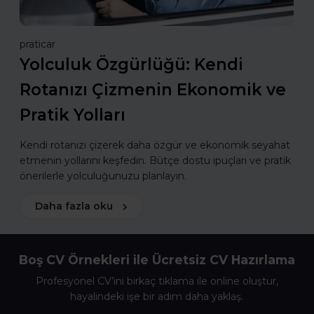
praticar
Yolculuk Özgürlüğü: Kendi
Rotanızı Çizmenin Ekonomik ve
Pratik Yolları
Kendi rotanızı çizerek daha özgür ve ekonomik seyahat
etmenin yollarını keşfedin. Bütçe dostu ipuçları ve pratik
önerilerle yolculuğunuzu planlayın.
Daha fazla oku
Boş CV Örnekleri ile Ücretsiz CV Hazırlama
Profesyonel CV’ini birkaç tıklama ile online oluştur,
hayalindeki işe bir adım daha yaklaş.