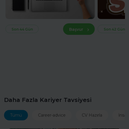
Başvur
Son 44 Gün
Son 42 Gün
Daha Fazla Kariyer Tavsiyesi
Tümü
Career-advice
CV Hazırla
İnsan