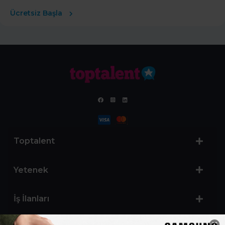
Ücretsiz Başla
Toptalent
Yetenek
İş İlanları