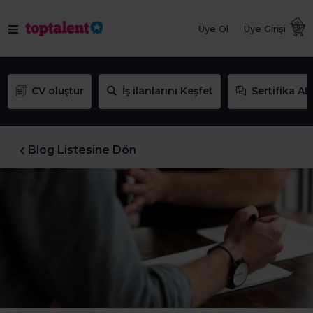
Üye Ol
Üye Girişi
CV oluştur
İş ilanlarını Keşfet
Sertifika AL
Blog Listesine Dön