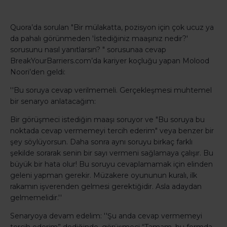
Quora’da sorulan "Bir mülakatta, pozisyon için çok ucuz ya
da pahalı görünmeden 'İstediğiniz maaşınız nedir?'
sorusunu nasıl yanıtlarsın? " sorusunaa cevap
BreakYourBarriers.com’da kariyer koçluğu yapan Molood
Noori’den geldi:
''Bu soruya cevap verilmemeli. Gerçekleşmesi muhtemel
bir senaryo anlatacağım:
Bir görüşmeci istediğin maaşı soruyor ve "Bu soruya bu
noktada cevap vermemeyi tercih ederim" veya benzer bir
şey söylüyorsun. Daha sonra aynı soruyu birkaç farklı
şekilde sorarak senin bir sayı vermeni sağlamaya çalışır. Bu
büyük bir hata olur! Bu soruyu cevaplamamak için elinden
geleni yapman gerekir. Müzakere oyununun kuralı, ilk
rakamın işverenden gelmesi gerektiğidir. Asla adaydan
gelmemelidir.''
Senaryoya devam edelim: ''Şu anda cevap vermemeyi