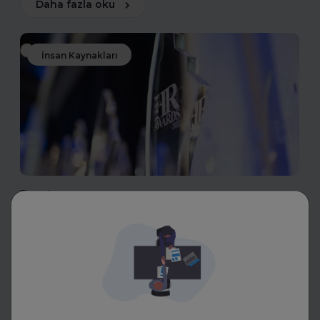
Daha fazla oku
İnsan Kaynakları
Toptalent
İnsan Kaynakları Ödülleri 2025-
2026
İnsan Kaynakları Ödülleri, şirketiniz için bir tanıtım fırsatı
olabilir. En iyi uygulamalarınızı tanıtarak sektördeki öncü
konumunuzu güçlendirin ve değerli başarılarınızı
ödüllerle taçlandırın.