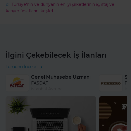
ol,
Türkiye'nin ve dünyanın en iyi şirketlerinin iş, staj ve
kariyer fırsatlarını keşfet.
İlgini Çekebilecek İş İlanları
Tümünü İncele
Genel Muhasebe Uzmanı
FASDAT
Fer
İstanbul Avrupa
İst