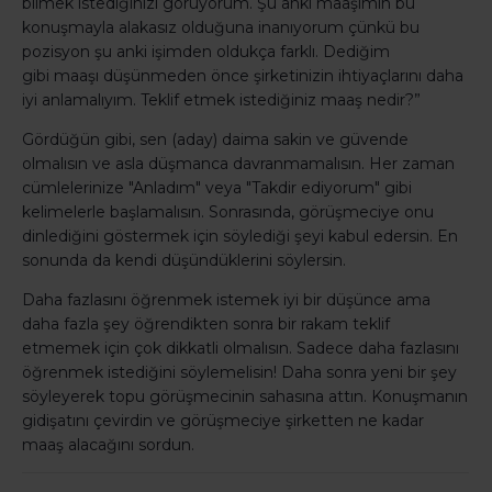
bilmek istediğinizi görüyorum. Şu anki maaşımın bu
konuşmayla alakasız olduğuna inanıyorum çünkü bu
pozisyon şu anki işimden oldukça farklı. Dediğim
gibi maaşı düşünmeden önce şirketinizin ihtiyaçlarını daha
iyi anlamalıyım. Teklif etmek istediğiniz maaş nedir?”
Gördüğün gibi, sen (aday) daima sakin ve güvende
olmalısın ve asla düşmanca davranmamalısın. Her zaman
cümlelerinize "Anladım" veya "Takdir ediyorum" gibi
kelimelerle başlamalısın. Sonrasında, görüşmeciye onu
dinlediğini göstermek için söylediği şeyi kabul edersin. En
sonunda da kendi düşündüklerini söylersin.
Daha fazlasını öğrenmek istemek iyi bir düşünce ama
daha fazla şey öğrendikten sonra bir rakam teklif
etmemek için çok dikkatli olmalısın. Sadece daha fazlasını
öğrenmek istediğini söylemelisin! Daha sonra yeni bir şey
söyleyerek topu görüşmecinin sahasına attın. Konuşmanın
gidişatını çevirdin ve görüşmeciye şirketten ne kadar
maaş alacağını sordun.