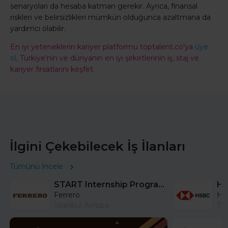
senaryoları da hesaba katman gerekir. Ayrıca, finansal
riskleri ve belirsizlikleri mümkün olduğunca azaltmana da
yardımcı olabilir.
En iyi yeteneklerin kariyer platformu toptalent.co'ya
üye
ol,
Türkiye'nin ve dünyanın en iyi şirketlerinin iş, staj ve
kariyer fırsatlarını keşfet.
İlgini Çekebilecek İş İlanları
Tümünü İncele
START Internship Program (Sales) - Istanbul
Ferrero
HS
İstanbul Avrupa
Tü