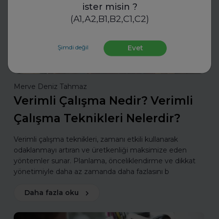
ister misin ?
(A1,A2,B1,B2,C1,C2)
Şimdi değil
Evet
Merve Deniz Tahmaz
Verimli Çalışma Nedir? Verimli
Çalışma Teknikleri Nelerdir?
Verimli çalışma teknikleri, zamanı etkili kullanarak
odaklanmayı artıran ve üretkenliği maksimize eden
yöntemler sunar. Planlama, önceliklendirme ve dikkat
yönetimiyle daha az zamanda daha fazlasını b
Daha fazla oku