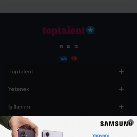
Toptalent
Yetenek
İş İlanları
Sertifika Programları