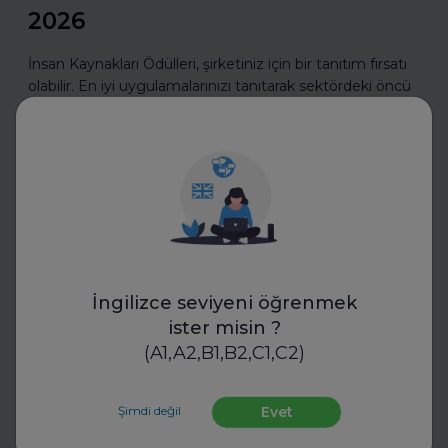
2026
İnsan Kaynakları Ödülleri, şirketiniz için bir tanıtım fırsatı
olabilir. En iyi uygulamalarınızı tanıtarak sektördeki öncü
konumunuzu güçlendirin ve değerli başarılarınızı
ödüllerle taçlandırın.
Daha fazla oku
İş Hayatında Başarı
İngilizce seviyeni öğrenmek
ister misin ?
(A1,A2,B1,B2,C1,C2)
Şimdi değil
Evet
FurtherUp