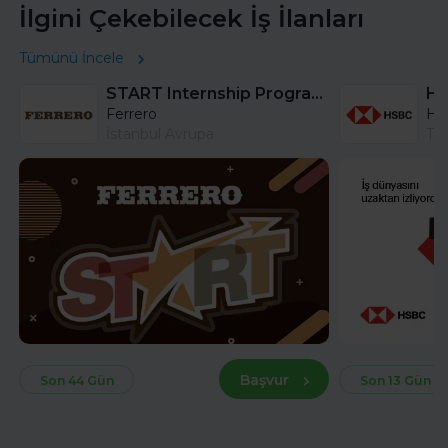
İlgini Çekebilecek İş İlanları
Tümünü İncele
START Internship Program (Sales) - Istanbul
Ferrero
HS
İstanbul Avrupa
Tü
Başvur
Son 44 Gün
Son 13 Gün