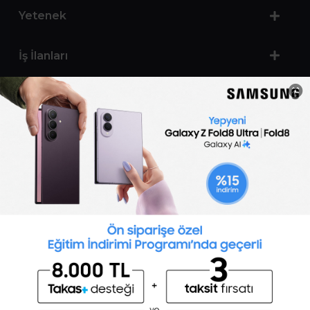
Yetenek
İş İlanları
Sertifika Programları
Yetenek Testleri
İşveren
Toptalent Marka ve İnsan Kaynakları Danışmanlığı Limited Şirketi Özel İstihdam Bürosu
Olarak 11 / 11 / 2024 - 10 / 11 / 2027 tarihleri arasında faaliyette bulunmak üzere, Türkiye İş
Kurumu tarafından 05.11.2024 tarih ve 16998526 sayılı karar uyarınca 1251 nolu belge ile faaliyet