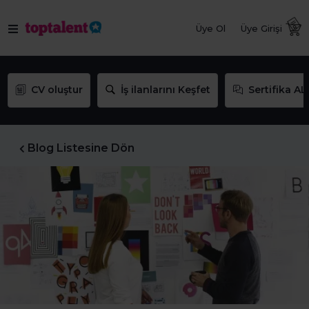
Üye Ol
Üye Girişi
CV oluştur
İş ilanlarını Keşfet
Sertifika AL
Blog Listesine Dön