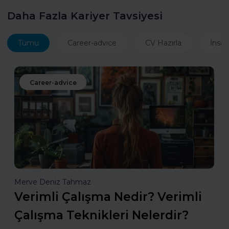
Daha Fazla Kariyer Tavsiyesi
Tümü
Career-advice
CV Hazırla
İnsan
Career-advice
Merve Deniz Tahmaz
Verimli Çalışma Nedir? Verimli
Çalışma Teknikleri Nelerdir?