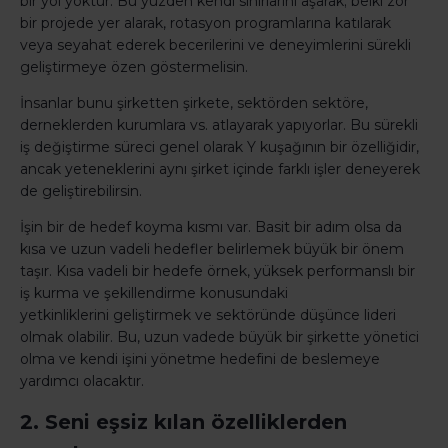
bir yol yoktur. Bu yüzden kendi sınırlarını aşarak; belki zor
bir projede yer alarak, rotasyon programlarına katılarak
veya seyahat ederek becerilerini ve deneyimlerini sürekli
geliştirmeye özen göstermelisin.
İnsanlar bunu şirketten şirkete, sektörden sektöre,
derneklerden kurumlara vs. atlayarak yapıyorlar. Bu sürekli
iş değiştirme süreci genel olarak Y kuşağının bir özelliğidir,
ancak yeteneklerini aynı şirket içinde farklı işler deneyerek
de geliştirebilirsin.
İşin bir de hedef koyma kısmı var. Basit bir adım olsa da
kısa ve uzun vadeli hedefler belirlemek büyük bir önem
taşır. Kısa vadeli bir hedefe örnek, yüksek performanslı bir
iş kurma ve şekillendirme konusundaki
yetkinliklerini geliştirmek ve sektöründe düşünce lideri
olmak olabilir. Bu, uzun vadede büyük bir şirkette yönetici
olma ve kendi işini yönetme hedefini de beslemeye
yardımcı olacaktır.
2. Seni eşsiz kılan özelliklerden