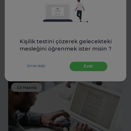
Merve Deniz Tahmaz
Verimli Çalışma Nedir? Verimli
Çalışma Teknikleri Nelerdir?
Verimli çalışma teknikleri, zamanı etkili kullanarak
Kişilik testini çözerek gelecekteki
odaklanmayı artıran ve üretkenliği maksimize eden
yöntemler sunar. Planlama, önceliklendirme ve dikkat
mesleğini öğrenmek ister misin ?
yönetimiyle daha az zamanda daha fazlasını b
Şimdi değil
Evet
Daha fazla oku
CV Hazırla