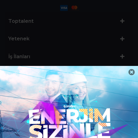
Toptalent
Yetenek
İş İlanları
Sertifika Programları
Yetenek Testleri
İşveren