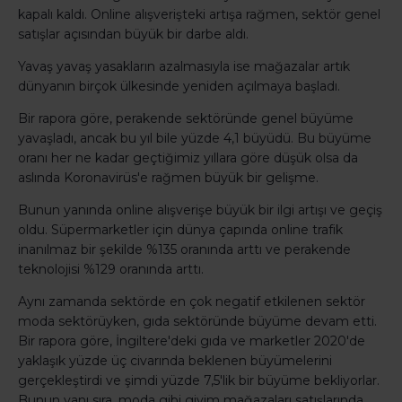
kapalı kaldı. Online alışverişteki artışa rağmen, sektör genel
satışlar açısından büyük bir darbe aldı.
Yavaş yavaş yasakların azalmasıyla ise mağazalar artık
dünyanın birçok ülkesinde yeniden açılmaya başladı.
Bir rapora göre, perakende sektöründe genel büyüme
yavaşladı, ancak bu yıl bile yüzde 4,1 büyüdü. Bu büyüme
oranı her ne kadar geçtiğimiz yıllara göre düşük olsa da
aslında Koronavirüs'e rağmen büyük bir gelişme.
Bunun yanında online alışverişe büyük bir ilgi artışı ve geçiş
oldu. Süpermarketler için dünya çapında online trafik
inanılmaz bir şekilde %135 oranında arttı ve perakende
teknolojisi %129 oranında arttı.
Aynı zamanda sektörde en çok negatif etkilenen sektör
moda sektörüyken, gıda sektöründe büyüme devam etti.
Bir rapora göre, İngiltere'deki gıda ve marketler 2020'de
yaklaşık yüzde üç civarında beklenen büyümelerini
gerçekleştirdi ve şimdi yüzde 7,5'lik bir büyüme bekliyorlar.
Bunun yanı sıra, moda gibi giyim mağazaları satışlarında