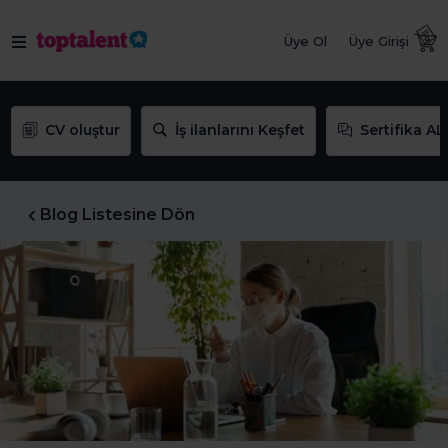
Üye Ol
Üye Girişi
CV oluştur
İş ilanlarını Keşfet
Sertifika AL
Blog Listesine Dön