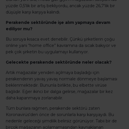
yüzde 0,5'lik bir artış bekliyordu, ancak yüzde 26,7'lik bir
düşüşle karşı karşıya kalındı.
Perakende sektöründe işe alım yapmaya devam
ediliyor mu?
Bu soruya kısaca evet denebilir. Çünkü şirketlerin çoğu
online yani “home office” kavramına da sıcak bakıyor ve
pek çok şirketin bu uygulamayı kullanıyor.
Gelecekte perakende sektöründe neler olacak?
Artık mağazalar yeniden açılmaya başladığı için
perakendenin yavaş yavaş normale dönmeye başlaması
beklenmektedir. Bununla birlikte, bu elbette virüse
bağlıdır. Eğer ikinci bir dalga gelirse, mağazalar bir kez
daha kapanmaya zorlanabilir.
Tüm bunlara rağmen, perakende sektörü zaten
Koronavirüs'den önce de sorunlarla karşı karşıyaydı. Bu
nedenle geleceği şimdilik belirsiz görünüyor. Tabii bir de
birçok mağazanın açılamamasından kaynaklanan