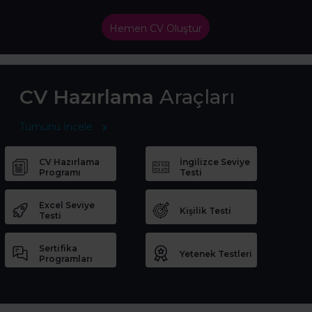
Hemen CV Oluştur
CV Hazırlama
Araçları
Tümünü İncele
CV Hazırlama
İngilizce Seviye
Programı
Testi
Excel Seviye
Kişilik Testi
Testi
Sertifika
Yetenek Testleri
Programları