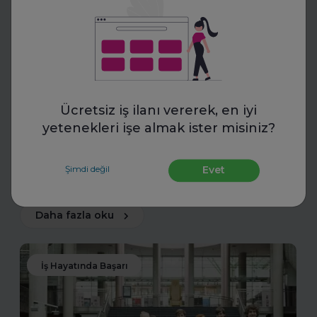
Toptalent
İnsan Kaynakları Ödülleri 2025-
2026
Ücretsiz iş ilanı vererek, en iyi
yetenekleri işe almak ister misiniz?
İnsan Kaynakları Ödülleri, şirketiniz için bir tanıtım fırsatı
olabilir. En iyi uygulamalarınızı tanıtarak sektördeki öncü
konumunuzu güçlendirin ve değerli başarılarınızı
Şimdi değil
Evet
ödüllerle taçlandırın.
Daha fazla oku
İş Hayatında Başarı