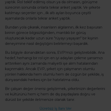
yaptık. Rol teklif edilmiş olsun ya da olmasın, görüşme
sürecinin sonunda onlarla tekrar anket yaptık. Ve şirkete
katılmayı seçenler için , ilk altı ayları boyunca çeşitli
aşamalarda onlarla tekrar anket yaptık.
Bundan yola çıkarak, insanların algılarının, ilk kez başvuran
birinin görece bilgisizliğinden, mantıklı bir görüş
oluşturacak kadar uzun süre "rüyayı yaşayan" bir kişinin
deneyimine nasıl değiştiğini belirlemeyi başardık.
Bu bilgiyle donandıktan sonra, EVP'mizi geliştirebildik. Ana
hedef, herhangi bir rol için en iyi adayları çekme şansımızı
arttırırken aynı zamanda maliyetli işe alım hatalarından
kaçınmaktı. Ancak EVP, şirket için çalışmanın olumlu
yönleri hakkında hem olumlu hem de özgün bir şekilde, iş
dünyasındaki herkes için bir hatırlatma oldu.
Bir çalışan değer önerisi geliştirmek, şirketinizin değerlerini
ve kültürünü hem iç hem de dış paydaşlara doğru ve
dürüst bir şekilde iletmenize olanak tanır.
Ücretsiz İş İlanı Ver