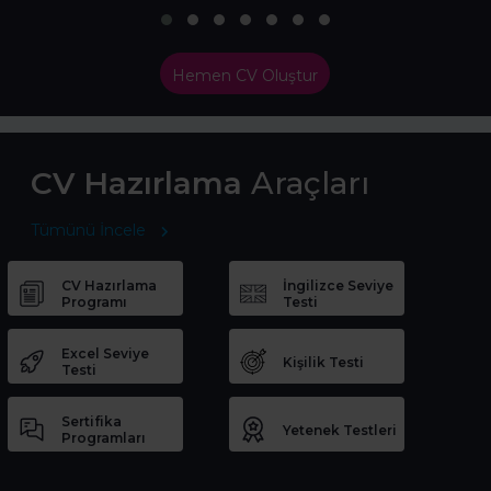
Hemen CV Oluştur
CV Hazırlama
Araçları
Tümünü İncele
CV Hazırlama
İngilizce Seviye
Programı
Testi
Excel Seviye
Kişilik Testi
Testi
Sertifika
Yetenek Testleri
Programları