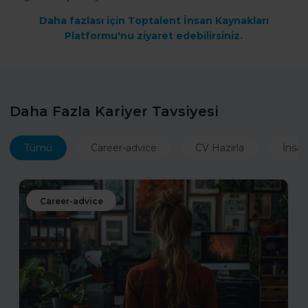
Daha fazlası için Toptalent İnsan Kaynakları
Platformu'nu ziyaret edebilirsiniz.
Daha Fazla Kariyer Tavsiyesi
Tümü
Career-advice
CV Hazırla
İnsan
Career-advice