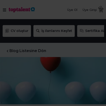
Üye Ol
Üye Girişi
CV oluştur
İş ilanlarını Keşfet
Sertifika AL
Blog Listesine Dön