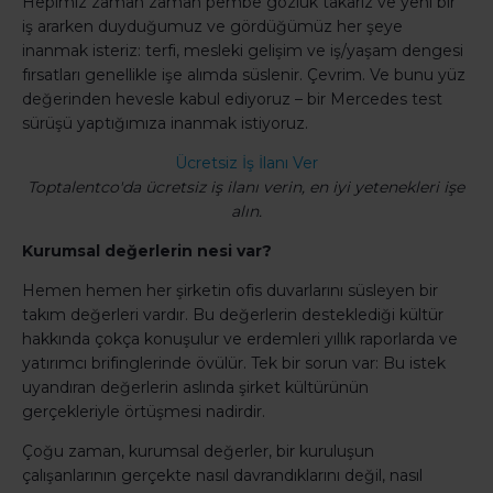
Hepimiz zaman zaman pembe gözlük takarız ve yeni bir
iş ararken duyduğumuz ve gördüğümüz her şeye
inanmak isteriz: terfi, mesleki gelişim ve iş/yaşam dengesi
fırsatları genellikle işe alımda süslenir. Çevrim. Ve bunu yüz
değerinden hevesle kabul ediyoruz – bir Mercedes test
sürüşü yaptığımıza inanmak istiyoruz.
Ücretsiz İş İlanı Ver
Toptalentco'da ücretsiz iş ilanı verin, en iyi yetenekleri işe
alın.
Kurumsal değerlerin nesi var?
Hemen hemen her şirketin ofis duvarlarını süsleyen bir
takım değerleri vardır. Bu değerlerin desteklediği kültür
hakkında çokça konuşulur ve erdemleri yıllık raporlarda ve
yatırımcı brifinglerinde övülür. Tek bir sorun var: Bu istek
uyandıran değerlerin aslında şirket kültürünün
gerçekleriyle örtüşmesi nadirdir.
Çoğu zaman, kurumsal değerler, bir kuruluşun
çalışanlarının gerçekte nasıl davrandıklarını değil, nasıl