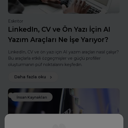
Eskritor
LinkedIn, CV ve Ön Yazı İçin AI
Yazım Araçları Ne İşe Yarıyor?
LinkedIn, CV ve ön yazı için AI yazım araçları nasıl çalışır?
Bu araçlarla etkili özgeçmişler ve güçlü profiller
oluşturmanın püf noktalarını keşfedin.
Daha fazla oku
İnsan Kaynakları