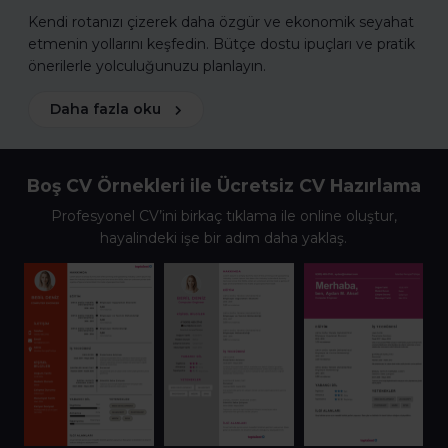
Kendi rotanızı çizerek daha özgür ve ekonomik seyahat
etmenin yollarını keşfedin. Bütçe dostu ipuçları ve pratik
önerilerle yolculuğunuzu planlayın.
Daha fazla oku
Boş CV Örnekleri ile Ücretsiz CV Hazırlama
Profesyonel CV’ini birkaç tıklama ile online oluştur,
hayalindeki işe bir adım daha yaklaş.