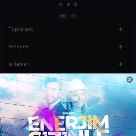
Toptalent
Yetenek
İş İlanları
Sertifika Programları
Yetenek Testleri
İşveren