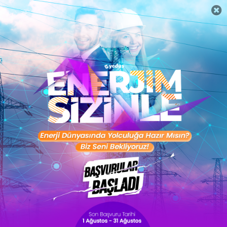
Kariyer Araçları
İngilizce Seviye Testi
Hemen Başla
Excel Seviye Testi
Hemen Başla
Kişisel Gelişim Planı
Hemen Başla
Ücretsiz Başla