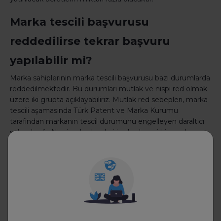
Marka tescili başvurusu
reddedilirse tekrar başvuru
yapılabilir mi?
Marka sahiplerinin marka tescili başvurusu bazı durumlarda
reddedilmektedir. Bu durumları mutlak ve nispi red olmak
üzere iki grupta açıklayabiliriz. Mutlak red sebepleri, marka
tescili aşamasında Türk Patent ve Marka Kurumu
tarafından markanın tescil durumunu engelleyen daraltıcı
sebeplerdir. Nispi red sebepleri ise herhangi bir marka
üzerinde başka bir kişinin herhangi bir hakkının bulunması
ve bu durum markanın tesciline engel olan durumlar
olarak adlandırılır. Peki, bu tescil reddedilmesi sonucunda
marka sahipleri tekrardan başvuruda bulunabilirler mi?
Red kararlarına belirlenen gerekli prosedürleri yerine
getirdikten sonra bu karara itiraz etmek mümkün olacaktır.
Vekaletnamenin eksik olması, imzaların atılmasının