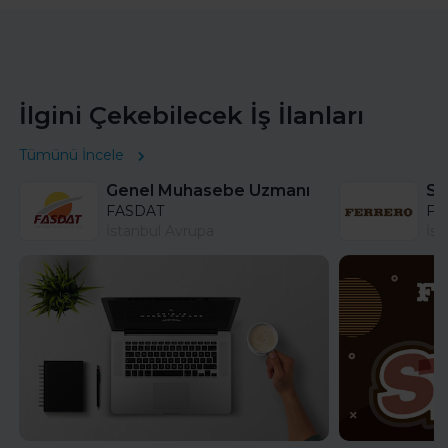
İlgini Çekebilecek İş İlanları
Tümünü İncele
Genel Muhasebe Uzmanı
FASDAT
Fer
İstanbul Avrupa
İst