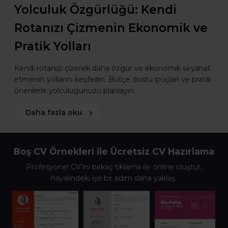
Yolculuk Özgürlüğü: Kendi
Rotanızı Çizmenin Ekonomik ve
Pratik Yolları
Kendi rotanızı çizerek daha özgür ve ekonomik seyahat
etmenin yollarını keşfedin. Bütçe dostu ipuçları ve pratik
önerilerle yolculuğunuzu planlayın.
Daha fazla oku
Boş CV Örnekleri ile Ücretsiz CV Hazırlama
Profesyonel CV’ini birkaç tıklama ile online oluştur,
hayalindeki işe bir adım daha yaklaş.