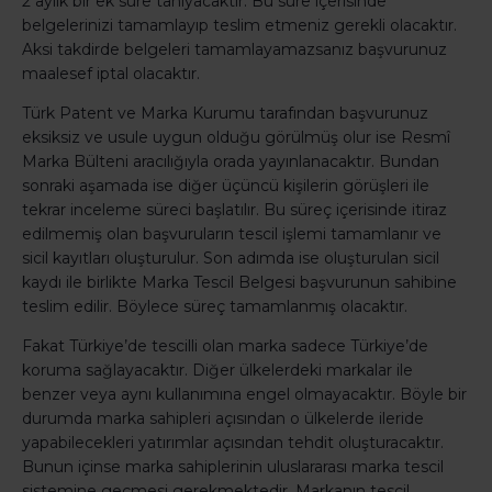
2 aylık bir ek süre tanıyacaktır. Bu süre içerisinde
belgelerinizi tamamlayıp teslim etmeniz gerekli olacaktır.
Aksi takdirde belgeleri tamamlayamazsanız başvurunuz
maalesef iptal olacaktır.
Türk Patent ve Marka Kurumu tarafından başvurunuz
eksiksiz ve usule uygun olduğu görülmüş olur ise Resmî
Marka Bülteni aracılığıyla orada yayınlanacaktır. Bundan
sonraki aşamada ise diğer üçüncü kişilerin görüşleri ile
tekrar inceleme süreci başlatılır. Bu süreç içerisinde itiraz
edilmemiş olan başvuruların tescil işlemi tamamlanır ve
sicil kayıtları oluşturulur. Son adımda ise oluşturulan sicil
kaydı ile birlikte Marka Tescil Belgesi başvurunun sahibine
teslim edilir. Böylece süreç tamamlanmış olacaktır.
Fakat Türkiye’de tescilli olan marka sadece Türkiye’de
koruma sağlayacaktır. Diğer ülkelerdeki markalar ile
benzer veya aynı kullanımına engel olmayacaktır. Böyle bir
durumda marka sahipleri açısından o ülkelerde ileride
yapabilecekleri yatırımlar açısından tehdit oluşturacaktır.
Bunun içinse marka sahiplerinin uluslararası marka tescil
sistemine geçmesi gerekmektedir. Markanın tescil