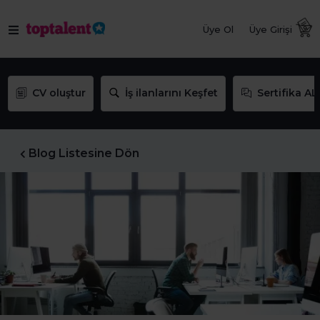
Üye Ol
Üye Girişi
CV oluştur
İş ilanlarını Keşfet
Sertifika AL
Blog Listesine Dön