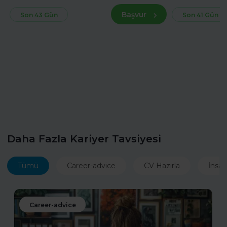
Başvur
Son 43 Gün
Son 41 Gün
Daha Fazla Kariyer Tavsiyesi
Tümü
Career-advice
CV Hazırla
İnsan
Career-advice