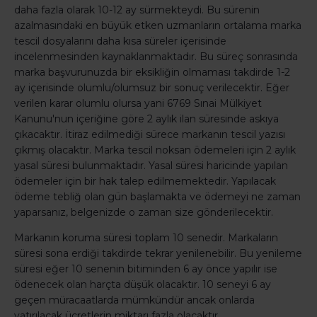
daha fazla olarak 10-12 ay sürmekteydi. Bu sürenin
azalmasındaki en büyük etken uzmanların ortalama marka
tescil dosyalarını daha kısa süreler içerisinde
incelenmesinden kaynaklanmaktadır. Bu süreç sonrasında
marka başvurunuzda bir eksikliğin olmaması takdirde 1-2
ay içerisinde olumlu/olumsuz bir sonuç verilecektir. Eğer
verilen karar olumlu olursa yani 6769 Sınai Mülkiyet
Kanunu'nun içeriğine göre 2 aylık ilan süresinde askıya
çıkacaktır. İtiraz edilmediği sürece markanın tescil yazısı
çıkmış olacaktır. Marka tescil noksan ödemeleri için 2 aylık
yasal süresi bulunmaktadır. Yasal süresi haricinde yapılan
ödemeler için bir hak talep edilmemektedir. Yapılacak
ödeme tebliğ olan gün başlamakta ve ödemeyi ne zaman
yaparsanız, belgenizde o zaman size gönderilecektir.
Markanın koruma süresi toplam 10 senedir. Markaların
süresi sona erdiği takdirde tekrar yenilenebilir. Bu yenileme
süresi eğer 10 senenin bitiminden 6 ay önce yapılır ise
ödenecek olan harçta düşük olacaktır. 10 seneyi 6 ay
geçen müracaatlarda mümkündür ancak onlarda
yatırılacak ücretlerin miktarı fazla olacaktır.