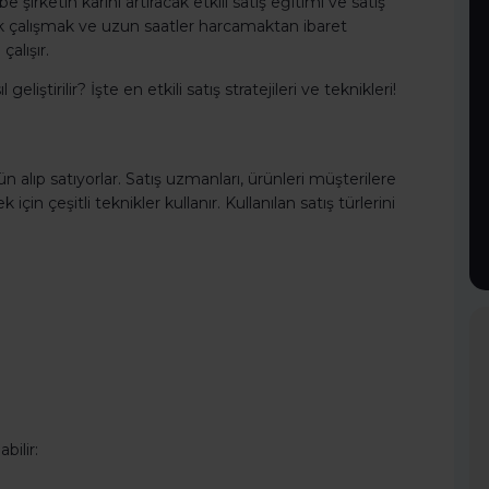
e şirketin kârını artıracak etkili satış eğitimi ve satış
 çok çalışmak ve uzun saatler harcamaktan ibaret
alışır.
 geliştirilir? İşte en etkili satış stratejileri ve teknikleri!
alıp satıyorlar. Satış uzmanları, ürünleri müşterilere
çin çeşitli teknikler kullanır. Kullanılan satış türlerini
bilir: