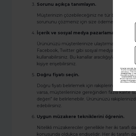
Sorunu açıkça tanımlayın.
Müşterinizin çözebileceğiniz ne tür bir sorunu v
sorununu çözmeniz için size ödeme yapacaktır
İçerik ve sosyal medya pazarlamasını avantaj
Ürününüzü müşterilerinize ulaştırmanın her za
Facebook, Twitter gibi sosyal medya platformlar
kullanabilirsiniz. Bu kanallar aracılığıyla müşteri
kişiye erişebilirsiniz.
Doğru fiyatı seçin.
Doğru fiyatı belirlemek için rakipleriniz hakkınd
varsa, müşterilerinize gereğinden fazla kalite 
değeri” ile belirlenebilir. Ürününüzü rakiplerini
edebilirsiniz.
Uygun müzakere tekniklerini öğrenin.
Nitelikli müzakereciler genellikle her iki tar
konusunda oldukça endişelidir. Her iki tarafı