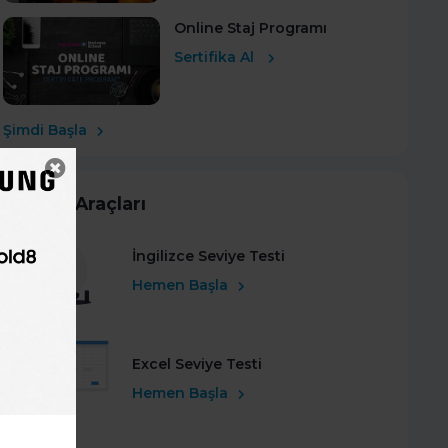
Online Staj Programı
Sertifika Al
Şimdi Başla
Kariyer Araçları
İngilizce Seviye Testi
Hemen Başla
Excel Seviye Testi
Hemen Başla