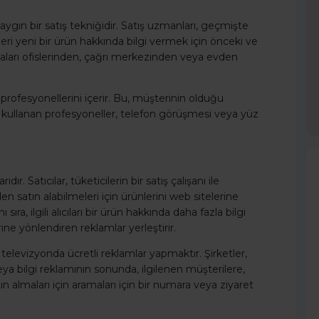
yaygın bir satış tekniğidir. Satış uzmanları, geçmişte
kleri yeni bir ürün hakkında bilgi vermek için önceki ve
ramaları ofislerinden, çağrı merkezinden veya evden
profesyonellerini içerir. Bu, müşterinin olduğu
eri kullanan profesyoneller, telefon görüşmesi veya yüz
r. Satıcılar, tüketicilerin bir satış çalışanı ile
atın alabilmeleri için ürünlerini web sitelerine
 sıra, ilgili alıcıları bir ürün hakkında daha fazla bilgi
ne yönlendiren reklamlar yerleştirir.
a televizyonda ücretli reklamlar yapmaktır. Şirketler,
veya bilgi reklamının sonunda, ilgilenen müşterilere,
n almaları için aramaları için bir numara veya ziyaret