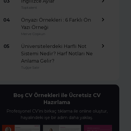
03
İngilizce Aylar
Toptalent
04
Önyazı Örnekleri : 6 Farklı Ön
Yazı Örneği
Merve Coşkun
05
Üniversitelerdeki Harfli Not
Sistemi Nedir? Harf Notları Ne
Anlama Gelir?
Tuğçe Salır
Boş CV Örnekleri ile Ücretsiz CV
Hazırlama
Profesyonel CV’ini birkaç tıklama ile online oluştur,
hayalindeki işe bir adım daha yaklaş.