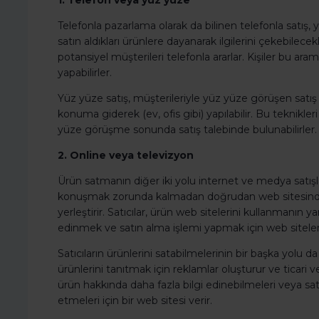
1. Telefon veya yüz yüze
Telefonla pazarlama olarak da bilinen telefonla satış, 
satın aldıkları ürünlere dayanarak ilgilerini çekebilece
potansiyel müşterileri telefonla ararlar. Kişiler bu a
yapabilirler.
Yüz yüze satış, müşterileriyle yüz yüze görüşen satış 
konuma giderek (ev, ofis gibi) yapılabilir. Bu teknikl
yüze görüşme sonunda satış talebinde bulunabilirler.
2. Online veya televizyon
Ürün satmanın diğer iki yolu internet ve medya satışlarıdı
konuşmak zorunda kalmadan doğrudan web sitesinden s
yerleştirir. Satıcılar, ürün web sitelerini kullanmanın yanı
edinmek ve satın alma işlemi yapmak için web siteleri
Satıcıların ürünlerini satabilmelerinin bir başka yolu d
ürünlerini tanıtmak için reklamlar oluşturur ve ticari 
ürün hakkında daha fazla bilgi edinebilmeleri veya satı
etmeleri için bir web sitesi verir.