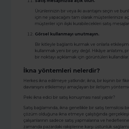
Satış mesajınızda açık olun.
Ürünlerinizin bir veya iki avantajını seçin ve bun
için ne yapacağını tam olarak müşterilerinize açı
müşteriler için ilişki kurabilecekleri satış mesajla
Görsel kullanmayı unutmayın.
Bir kitleyle bağlantı kurmak ve onlarla etkileşi
kullanmak yeni bir şey değil. Hikâye anlatımı, pr
bir noktayı açıklamak için görüntüleri kullandılar.
İkna yöntemleri nelerdir?
Herkes ikna edilmeye yatkındır; ikna, bir kişinin bir fi
davranışını etkilemeyi amaçlayan bir iletişim yöntemid
Peki ikna edici bir satış konuşması nasıl yapılır?
Satış bağlamında, ikna genellikle bir satış temsilcisi b
çözüm olduğuna ikna etmeye çalıştığında gerçekleşir. Ç
çalışanlarının sadece satış yapmalarına ve hedefleri
zamanda pazardaki rakiplerine karşı üstünlük sağlamal