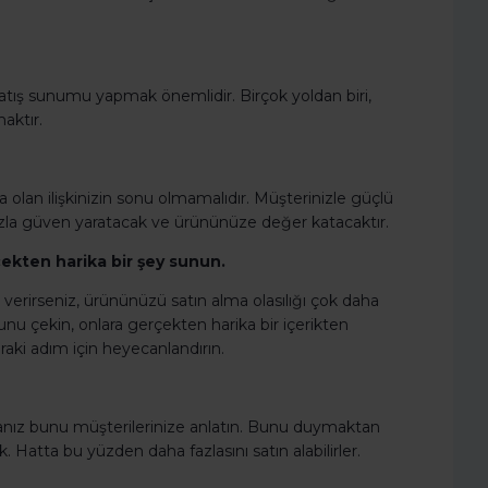
ir satış sunumu yapmak önemlidir. Birçok yoldan biri,
aktır.
a olan ilişkinizin sonu olmamalıdır. Müşterinizle güçlü
fazla güven yaratacak ve ürününüze değer katacaktır.
çekten harika bir şey sunun.
 verirseniz, ürününüzü satın alma olasılığı çok daha
unu çekin, onlara gerçekten harika bir içerikten
nraki adım için heyecanlandırın.
anız bunu müşterilerinize anlatın. Bunu duymaktan
 Hatta bu yüzden daha fazlasını satın alabilirler.