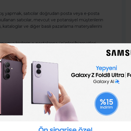
ş yapmak, satıcılar doğrudan posta veya e-posta
ullanan satıcılar, mevcut ve potansiyel müşterilerin
ı, kataloglar ve diğer basılı pazarlama materyallerini
n veya kişilerin e-postalarına ürünleri/hizmetleri
 sonuçları satın alırlar. Müşterinizin ürün veya
n bir listesini yaparak ideal müşterinizi belirleme
sılığı en yüksek olan kişi/kişiler kimdir? Bu