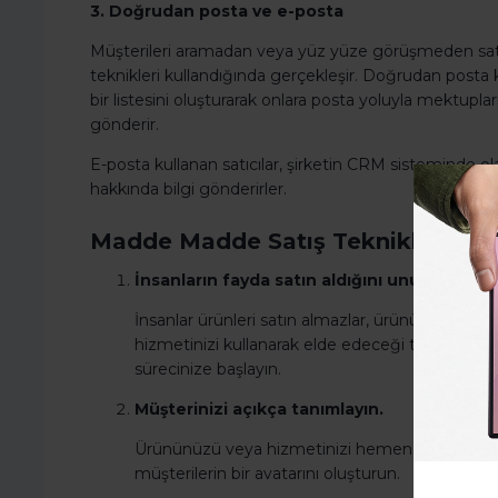
3. Doğrudan posta ve e-posta
Müşterileri aramadan veya yüz yüze görüşmeden satı
teknikleri kullandığında gerçekleşir. Doğrudan posta k
bir listesini oluşturarak onlara posta yoluyla mektuplar
gönderir.
E-posta kullanan satıcılar, şirketin CRM sisteminde ola
hakkında bilgi gönderirler.
Madde Madde Satış Teknikleri
İnsanların fayda satın aldığını unutmayın.
İnsanlar ürünleri satın almazlar, ürünün vereceği
hizmetinizi kullanarak elde edeceği tüm faydaları
sürecinize başlayın.
Müşterinizi açıkça tanımlayın.
Ürününüzü veya hizmetinizi hemen satın alma ola
müşterilerin bir avatarını oluşturun.