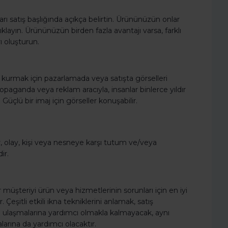
ları satış başlığında açıkça belirtin. Ürününüzün onlar
klayın. Ürününüzün birden fazla avantajı varsa, farklı
rı oluşturun.
m kurmak için pazarlamada veya satışta görselleri
opaganda veya reklam aracıyla, insanlar binlerce yıldır
 Güçlü bir imaj için görseller konuşabilir.
kir, olay, kişi veya nesneye karşı tutum ve/veya
ir.
ir müşteriyi ürün veya hizmetlerinin sorunları için en iyi
eşitli etkili ikna tekniklerini anlamak, satış
ne ulaşmalarına yardımcı olmakla kalmayacak, aynı
arına da yardımcı olacaktır.