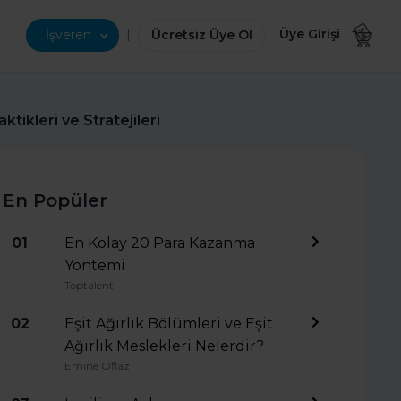
|
Üye Girişi
İşveren
Ücretsiz Üye Ol
ktikleri ve Stratejileri
En Popüler
01
En Kolay 20 Para Kazanma
Yöntemi
Toptalent
02
Eşit Ağırlık Bölümleri ve Eşit
Ağırlık Meslekleri Nelerdir?
Emine Oflaz