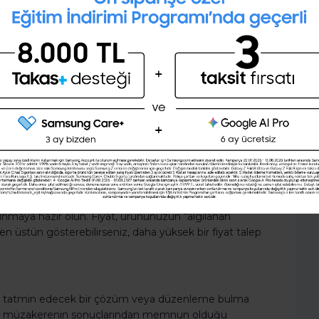
28 günlük kişisel gelişim planını
ar? Müşterinizi doğru tanımladıysanız, bu kişiler
oluşturmak ister misin ?
.
ınız için kullanın.
Şimdi değil
Evet
mankinden çok daha fazla yolu var. Instagram,
ını ve varsa blogunuzu kendi yararınıza
lerinizle ilişkiler kurarak her zamankinden daha fazla
a pazar araştırması yapın. Yüksek fiyatlı bir ürününüz
sunmaya hazır olun. Fiyat, ürününüzün “algılanan
zden üstün gösterebilirseniz, daha yüksek bir fiyat talep
afı da tatmin edecek bir çözüm veya düzenleme bulma
n da müzakerenin sonuçlarından memnun olduğu