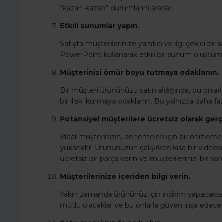
“kazan-kazan” durumlarını ararlar.
Etkili sunumlar yapın.
Satışta müşterilerinize yaratıcı ve ilgi çekici b
PowerPoint kullanarak etkili bir sunum oluşturm
Müşterinizi ömür boyu tutmaya odaklanın.
Bir müşteri ürününüzü satın aldığında, bu onlarl
bir ilişki kurmaya odaklanın. Bu yalnızca daha 
Potansiyel müşterilere ücretsiz olarak ger
İdeal müşterinizin, denemeleri için bir önizleme
yüksektir. Ürününüzün çalışırken kısa bir videos
ücretsiz bir parça verin ve müşterilerinizi bir so
Müşterilerinize içeriden bilgi verin.
Yakın zamanda ürününüz için indirim yapacaks
mutlu olacaklar ve bu onlarla güven inşa edecek.