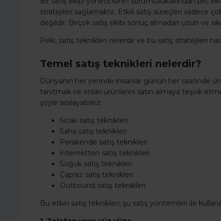
Bir satış ekibi yöneticisinin sorumluluklarından biri, ekib
stratejileri sağlamaktır. Etkili satış süreçleri sadece
değildir. Birçok satış ekibi sonuç almadan uzun ve sıkı ç
Peki, satış teknikleri nelerdir ve bu satış stratejileri nasıl
Temel satış teknikleri nelerdir?
Dünyanın her yerinde insanlar günün her saatinde ürün 
tanıtmak ve onları ürünlerini satın almaya teşvik etmek i
şöyle sıralayabiliriz:
Sıcak satış teknikleri
Saha satış teknikleri
Perakende satış teknikleri
İnternetten satış teknikleri
Soğuk satış teknikleri
Çapraz satış teknikleri
Outbound satış teknikleri
Bu etkin satış teknikleri, şu satış yöntemleri ile kullanıla