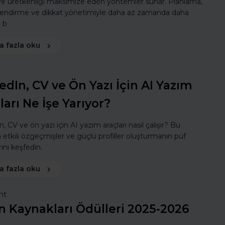
 ve üretkenliği maksimize eden yöntemler sunar. Planlama,
lendirme ve dikkat yönetimiyle daha az zamanda daha
ı b
a fazla oku
edIn, CV ve Ön Yazı İçin AI Yazım
ları Ne İşe Yarıyor?
, CV ve ön yazı için AI yazım araçları nasıl çalışır? Bu
a etkili özgeçmişler ve güçlü profiller oluşturmanın püf
ını keşfedin.
a fazla oku
nt
n Kaynakları Ödülleri 2025-2026