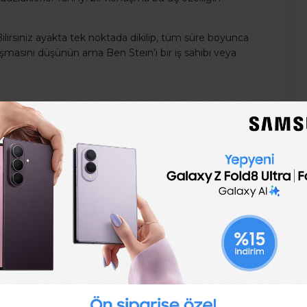
irsiniz ayakta tek noktada dikilip, tüm süre boyunca
uşmasını düşünün ama Ben Stein’ı bir iş sahibi veya
 Birçok insan sunum alanını ön planda tutuyor -ne
rüp oraya kök salıveriyorlar.
 nasıl bir bariyer kurabileceğinizi düşünerek alana
inize bakın. Çevreyi ve salonu inceleyin.
e bağlantı noktasından yaklaşın, güç noktasından değil.
oymayın.
 kişi en iyi duruşlarını göstermiyor. Eğer vücudunuz
ldukça zordur. İşte yapabilecekleriniz.
olun. Eğer jestlerinizi numaralandırıp bir listeye