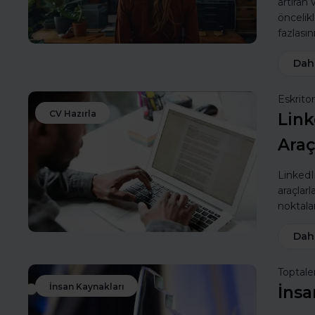
artıran
öncelik
fazlasın
Dah
Eskritor
CV Hazırla
Link
Araç
LinkedIn
araçlarl
noktalar
Dah
Toptale
İnsan Kaynakları
İnsa