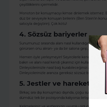
çeşitliliklerini içermelidir.
Monoton bir konuşmacıyı kimse dinlemek istemez. Bil
düz bir seviyeyle konuşan birilerini (Ben Stein’ın kon
satıcıyla değiştirin). Çok kötü!
4. Sözsüz bariyerler
Sunumunuz sırasında alanı nasıl kullandığınız önemli.
görürsen onu alırsın- ya da bir salona girip, sahneyi gö
Hemen öyle yerleşmeyin! Seyircilerle kendiniz arasında
bakın ve alanı nasıl kendi çıkarınız için kullanabileceğ
Dinleyicilerinizle nasıl bağ kurabileceğinizi anlayın v
Dinleyicilerinizle aranıza gereksiz sözsüz bariyerler k
5. Jestler ve hareket
Birkaç sıra dışı konuşmacı dışında, çoğu sunum yapan
dümdüz tek bir pozisyonda kalıyorsa iletişim kurmak o
Kelimeleriniz ve jestlerinizin uyumlu olduğundan emin 