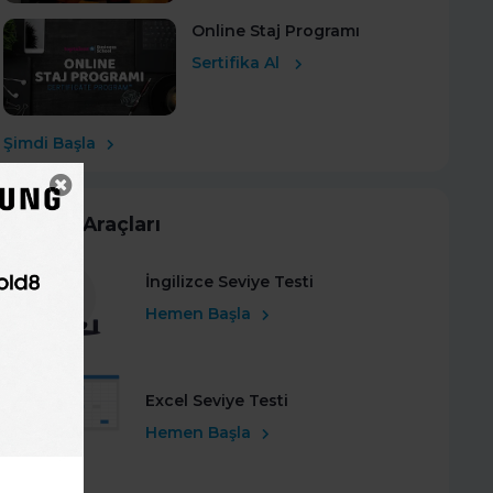
Online Staj Programı
Sertifika Al
Şimdi Başla
Kariyer Araçları
İngilizce Seviye Testi
Hemen Başla
Excel Seviye Testi
Hemen Başla