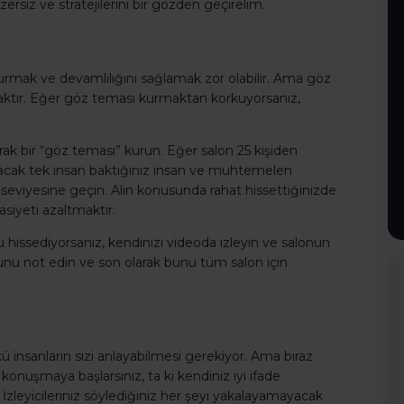
ersiz ve stratejilerini bir gözden geçirelim.
rmak ve devamlılığını sağlamak zor olabilir. Ama göz
aktır. Eğer göz teması kurmaktan korkuyorsanız,
arak bir “göz teması” kurun. Eğer salon 25 kişiden
yacak tek insan baktığınız insan ve muhtemelen
n seviyesine geçin. Alın konusunda rahat hissettiğinizde
siyeti azaltmaktır.
ssediyorsanız, kendinizi videoda izleyin ve salonun
u not edin ve son olarak bunu tüm salon için
kü insanların sizi anlayabilmesi gerekiyor. Ama biraz
nuşmaya başlarsınız, ta ki kendiniz iyi ifade
leyicileriniz söylediğiniz her şeyi yakalayamayacak