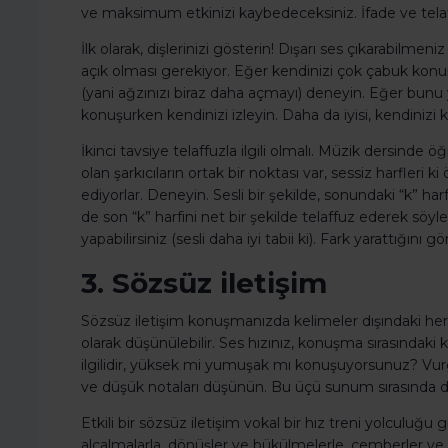
ve maksimum etkinizi kaybedeceksiniz. İfade ve telaff
İlk olarak, dişlerinizi gösterin! Dışarı ses çıkarabilmen
açık olması gerekiyor. Eğer kendinizi çok çabuk konu
(yani ağzınızı biraz daha açmayı) deneyin. Eğer bunu
konuşurken kendinizi izleyin. Daha da iyisi, kendiniz
İkinci tavsiye telaffuzla ilgili olmalı. Müzik dersinde ö
olan şarkıcıların ortak bir noktası var, sessiz harfleri ki
ediyorlar. Deneyin. Sesli bir şekilde, sonundaki “k” h
de son “k” harfini net bir şekilde telaffuz ederek söyl
yapabilirsiniz (sesli daha iyi tabii ki). Fark yarattığını g
3. Sözsüz iletişim
Sözsüz iletişim konuşmanızda kelimeler dışındaki her 
olarak düşünülebilir. Ses hızınız, konuşma sırasındaki k
ilgilidir, yüksek mi yumuşak mı konuşuyorsunuz? Vurgul
ve düşük notaları düşünün. Bu üçü sunum sırasında d
Etkili bir sözsüz iletişim vokal bir hız treni yolculuğu
alçalmalarla, dönüşler ve bükülmelerle, çemberler ve d