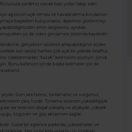
uzunuza yardımcı olacak bazı yolları takip edin.
iz için ağzınızın açık olması ve havalandırma borularının
şmaya başlarken buluyorsanız, dişlerinizi göstermeyi
 yapabildiğinizden emin değilseniz, aynada
i konuşurken ya da video görüşmesi sırasında kaydedin.
ğrendim ki, gerçekten sözlerini anlayabildiğiniz sözleri
 özellikle son sessiz harfleri çok açık bir şekilde telaffuz
arfine odaklanmadan “kazak” kelimesini söyleyin. Şimdi
eyin. Bunu kafanızın içinde başka kelimeler için de
öreceksiniz.
şeydir. Sizin ses hızınız, tonlamanız ve vurgunuz
elimelerin çıkış hızıdır. Tonlama sesinizin yüksekliğiyle
ar ise sesinizin doğal yükseliş ve alçalışıdır, yüksek
uygu, özgüven ve güç aktarımını sağlar.
 gibidir. Güzel bir eğlence parkında, yükselmeler ve
üzlüklerle. Yani iyi bir konuşma bu üç özelliğin