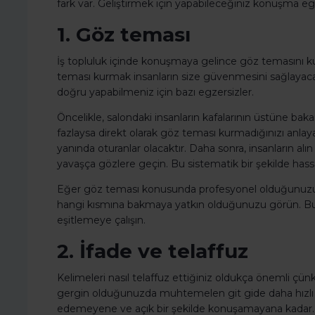
fark var. Geliştirmek için yapabileceğiniz konuşma egz
1. Göz teması
İş topluluk içinde konuşmaya gelince göz temasını ku
teması kurmak insanların size güvenmesini sağlayac
doğru yapabilmeniz için bazı egzersizler.
Öncelikle, salondaki insanların kafalarının üstüne bak
fazlaysa direkt olarak göz teması kurmadığınızı anla
yanında oturanlar olacaktır. Daha sonra, insanların alı
yavaşça gözlere geçin. Bu sistematik bir şekilde hassa
Eğer göz teması konusunda profesyonel olduğunuzu hi
hangi kısmına bakmaya yatkın olduğunuzu görün. Bun
eşitlemeye çalışın.
2. İfade ve telaffuz
Kelimeleri nasıl telaffuz ettiğiniz oldukça önemli çün
gergin olduğunuzda muhtemelen git gide daha hızlı ko
edemeyene ve açık bir şekilde konuşamayana kadar. İz