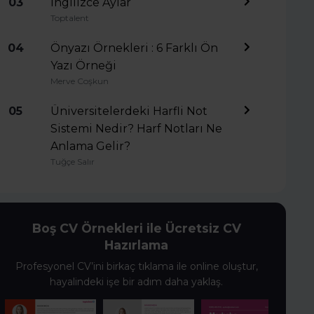
03
İngilizce Aylar
Toptalent
04
Önyazı Örnekleri : 6 Farklı Ön
Yazı Örneği
Merve Coşkun
05
Üniversitelerdeki Harfli Not
Sistemi Nedir? Harf Notları Ne
Anlama Gelir?
Tuğçe Salır
Boş CV Örnekleri ile Ücretsiz CV
Hazırlama
Profesyonel CV’ini birkaç tıklama ile online oluştur,
hayalindeki işe bir adım daha yaklaş.