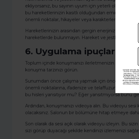
ekliyorsanız, bu sayının uyum için yeterli olmasına di
bu hareketlerinizin kasıtlı olduğundan emin olun. S
önemli noktalar, hikayeler veya karakterler arasında h
Hareketlerinizin arasından gergin enerjinizin kaçmasına
hareketlerde bulunmayın. Hareket ve jestlerinizi gere
6. Uygulama ipuçları
Toplum içinde konuşmanızı ilerletmenizin en iyi yolu
konuşma tarzınızı görün.
Sunumdan önce çalışma yapmak için önce sunumunuzu
önemli noktalarına, ifadenize ve telaffuzunuza dikkat 
bu hisleri yansıtıyor mu? Eğer yansıtmıyorsa bunu gel
Ardından, konuşmanızı videoya alın. Bu videoyu sesi ka
olacaksınız. Salonun bir bölümüne hitap etmeye daha y
Son olarak da sesi açık olarak videoyu izleyin. Bu sizin 
sizi görüp duyacağı şekilde kendinizi izlemenizi sağlay