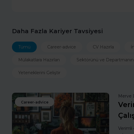
Daha Fazla Kariyer Tavsiyesi
Tümü
Career-advice
CV Hazırla
İ
Mülakatlara Hazırlan
Sektörünü ve Departmanın
Yeteneklerini Geliştir
Merve 
Career-advice
Veri
Çalı
Verimli