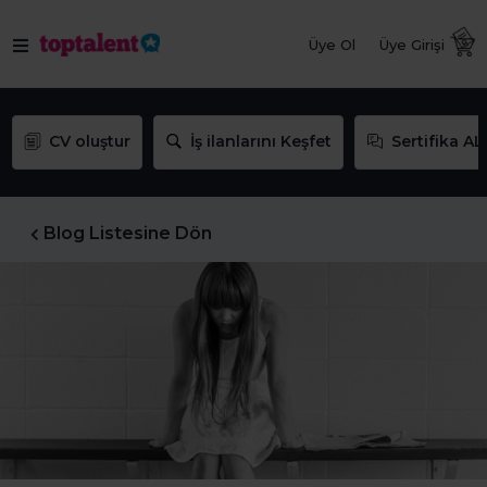
Üye Ol
Üye Girişi
CV oluştur
İş ilanlarını Keşfet
Sertifika AL
Blog Listesine Dön