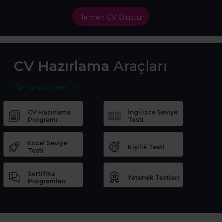
Hemen CV Oluştur
CV Hazırlama
Araçları
Tümünü İncele
CV Hazırlama
İngilizce Seviye
Programı
Testi
Excel Seviye
Kişilik Testi
Testi
Sertifika
Yetenek Testleri
Programları