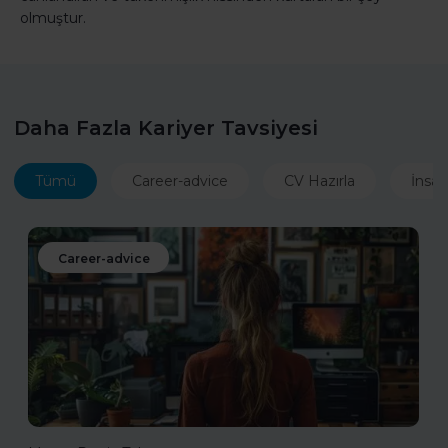
olmuştur.
Daha Fazla Kariyer Tavsiyesi
Tümü
Career-advice
CV Hazırla
İnsan
Career-advice