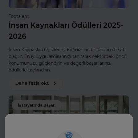
Toptalent
İnsan Kaynakları Ödülleri 2025-
2026
İnsan Kaynakları Ödülleri, şirketiniz için bir tanıtım fırsatı
olabilir. En iyi uygulamalarınızı tanıtarak sektördeki öncü
konumunuzu güçlendirin ve değerli başarılarınızı
ödüllerle taçlandırın.
Daha fazla oku
İş Hayatında Başarı