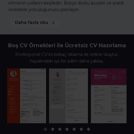
etmenin yollarını keşfedin. Bütçe dostu ipuçları ve pratik
önerilerle yolculuğunuzu planlayın.
Daha fazla oku
Boş CV Örnekleri ile Ücretsiz CV Hazırlama
Profesyonel CV’ini birkaç tıklama ile online oluştur,
hayalindeki işe bir adım daha yaklaş.