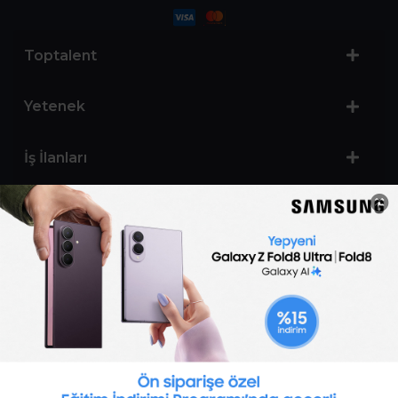
Toptalent
Yetenek
İş İlanları
Sertifika Programları
Yetenek Testleri
İşveren