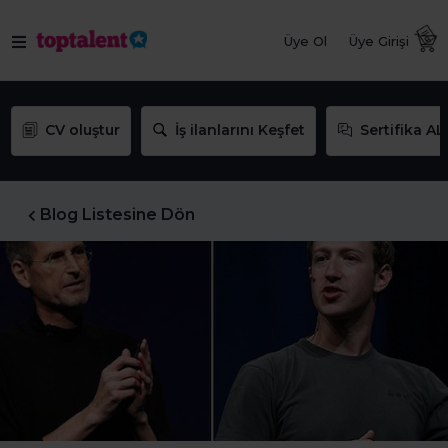
Üye Ol
Üye Girişi
CV oluştur
İş ilanlarını Keşfet
Sertifika AL
Blog Listesine Dön