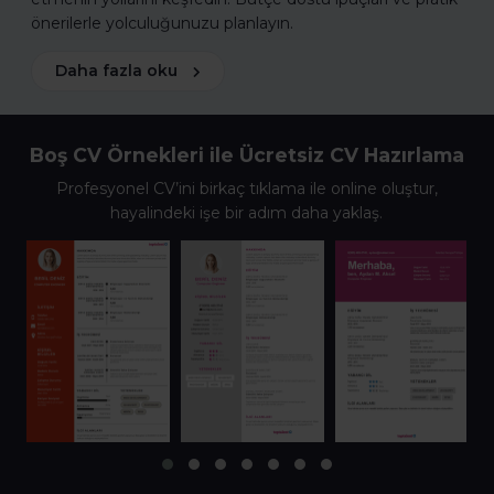
önerilerle yolculuğunuzu planlayın.
Daha fazla oku
Boş CV Örnekleri ile Ücretsiz CV Hazırlama
Profesyonel CV’ini birkaç tıklama ile online oluştur,
hayalindeki işe bir adım daha yaklaş.