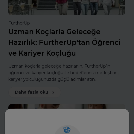
FurtherUp
Uzman Koçlarla Geleceğe
Hazırlık: FurtherUp'tan Öğrenci
ve Kariyer Koçluğu
Uzman koçlarla geleceğe hazırlanın. FurtherUp’ın
öğrenci ve kariyer koçluğu ile hedeflerinizi netleştirin,
kariyer yolculuğunuzda güçlü adımlar atın.
Daha fazla oku
Mülakatlara Hazırlan