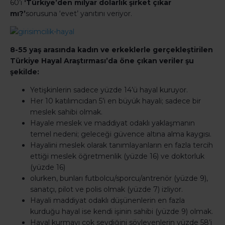
60’ı
‘Türkiye’den milyar dolarlık şirket çıkar
mı?’
sorusuna ‘evet’ yanıtını veriyor.
8-55 yaş arasında kadın ve erkeklerle gerçekleştirilen
Türkiye Hayal Araştırması’da öne çıkan veriler şu
şekilde:
Yetişkinlerin sadece yüzde 14’ü hayal kuruyor.
Her 10 katılımcıdan 5’i en büyük hayali; sadece bir
meslek sahibi olmak.
Hayale meslek ve maddiyat odaklı yaklaşmanın
temel nedeni; geleceği güvence altına alma kaygısı.
Hayalini meslek olarak tanımlayanların en fazla tercih
ettiği meslek öğretmenlik (yüzde 16) ve doktorluk
(yüzde 16)
olurken, bunları futbolcu/sporcu/antrenör (yüzde 9),
sanatçı, pilot ve polis olmak (yüzde 7) izliyor.
Hayali maddiyat odaklı düşünenlerin en fazla
kurduğu hayal ise kendi işinin sahibi (yüzde 9) olmak.
Hayal kurmayı çok sevdiğini söyleyenlerin yüzde 58’i