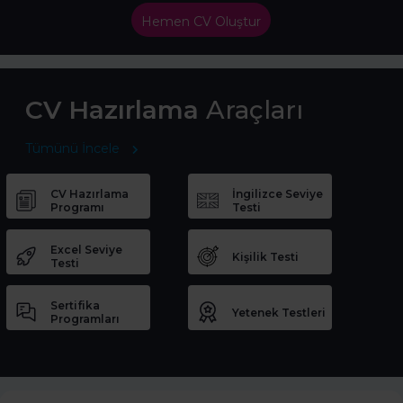
Hemen CV Oluştur
CV Hazırlama
Araçları
Tümünü İncele
CV Hazırlama
İngilizce Seviye
Programı
Testi
Excel Seviye
Kişilik Testi
Testi
Sertifika
Yetenek Testleri
Programları