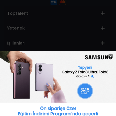
Toptalent
Yetenek
İş İlanları
Sertifika Programları
Yetenek Testleri
İşveren