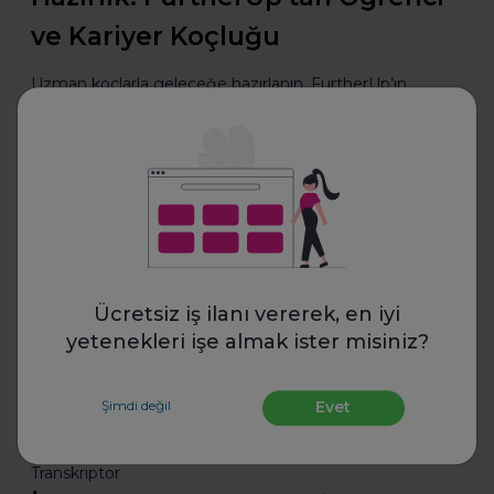
ve Kariyer Koçluğu
Uzman koçlarla geleceğe hazırlanın. FurtherUp’ın
öğrenci ve kariyer koçluğu ile hedeflerinizi netleştirin,
kariyer yolculuğunuzda güçlü adımlar atın.
Daha fazla oku
Mülakatlara Hazırlan
Ücretsiz iş ilanı vererek, en iyi
yetenekleri işe almak ister misiniz?
Şimdi değil
Evet
Transkriptor