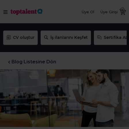
Üye Ol
Üye Girişi
CV oluştur
İş ilanlarını Keşfet
Sertifika AL
Blog Listesine Dön