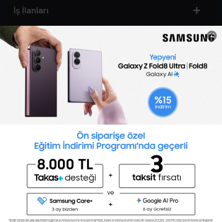
İş İlanları
Sertifika Programları
Yetenek Testleri
İşveren
Toptalent Marka ve İnsan Kaynakları Danışmanlığı Limited Şirketi Özel İstihdam Bürosu
Olarak 11 / 11 / 2024 - 10 / 11 / 2027 tarihleri arasında faaliyette bulunmak üzere, Türkiye İş
Kurumu tarafından 05.11.2024 tarih ve 16998526 sayılı karar uyarınca 1251 nolu belge ile faaliyet
göstermektedir.Toptalent İş İlanları için tıklayın. 4904 sayılı kanun uyarınca iş arayanlardan
ücret alınmayacak ve menfaat temin edilmeyecektir.
Türkiye İş Kurumu İstanbul İl Müdürlüğü: 0 212 249 29 87 | Türkiye iş Kurumu İstanbul Çalışma
ve İş Kurumu Bahçelievler Hizmet Merkezi