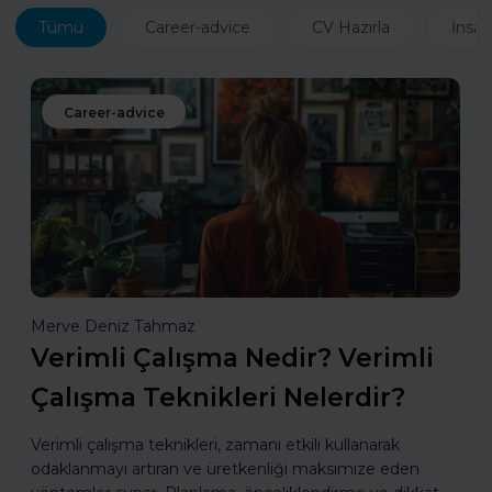
Tümü
Career-advice
CV Hazırla
İnsan
Career-advice
Merve Deniz Tahmaz
Verimli Çalışma Nedir? Verimli
Çalışma Teknikleri Nelerdir?
Verimli çalışma teknikleri, zamanı etkili kullanarak
odaklanmayı artıran ve üretkenliği maksimize eden