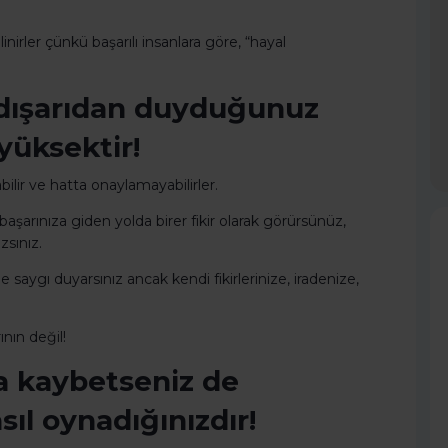
inirler çünkü başarılı insanlara göre, “hayal
, dışarıdan duyduğunuz
yüksektir!
abilir ve hatta onaylamayabilirler.
arınıza giden yolda birer fikir olarak görürsünüz,
zsınız.
 saygı duyarsınız ancak kendi fikirlerinize, iradenize,
ının değil!
a kaybetseniz de
sıl oynadığınızdır!