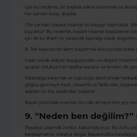
İşte bu nedenle, bir başkası adına sevinmek ya da başk
her zaman kolay değildir.
Öte yandan, başarılı insanlar bu kaygıyı taşımazlar. Bili
büyüktür! Bu nedenle, başarılı insanlar başkalarının başa
için de bir ilham ve yaratıcılık kaynağı olarak değerlend
8. Tek başınıza bir akım başlatmak konusunda istekli
İnsan olarak aidiyet duygusundan ve değerli hissetmekt
gruplar oldukça hızlı taraftar kazanır ve kimileri de ge
Kalabalığa karışmak ve topluluğa dahil olmak harikadır
göğüs germeye hazır, cesaretli ve farklı olan, başkal
alabilen bir kişi tarafından başlatılır.
Başarı yolundaki insanları, bu riski almaya iten şey ned
9. “Neden ben değilim?”
Başarıya ulaşmak zordur, kabul ediyoruz. Bu zorlu yo
karşılaşmamız oldukça doğal. Başarısızlıkla karşılaş