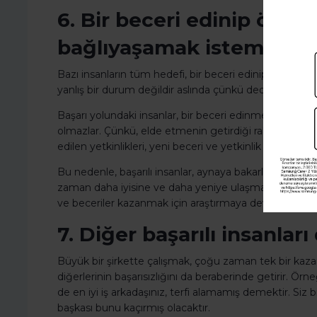
6. Bir beceri edinip ömr
bağlıyaşamak istemezsin
Bazı insanların tüm hedefi, bir beceri edinip bir iş bul
yanlış bir durum değildir aslında çünkü dediğimiz gibi, h
Başarı yolundaki insanlar, bir beceri edinmenin getir
olmazlar. Çünkü, elde etmenin getirdiği rahatlığa kap
edilen yetkinlikleri, yeni beceri ve yetkinlik elde etmek
Bu nedenle, başarılı insanlar, aynaya bakarlar ve “Son
zaman daha iyisine ve daha yeniye ulaşmak istedikler
ve beceriler kazanmak için araştırmaya devam ederle
7. Diğer başarılı insanla
Büyük bir şirkette çalışmak, çoğu zaman tek bir kazan
diğerlerinin başarısızlığını da beraberinde getirir. Örne
de en iyi iş arkadaşınız, terfi alamamış demektir. Siz bir
başkası bunu kaçırmış olacaktır.