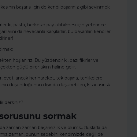
asının başarısı için de kendi başarınız gibi sevinmek
rler ki, pasta, herkesin pay alabilmesi için yeterince
rılarını da heyecanla karşılarlar, bu başarıları kendileri
irirler!
 olmak:
en hoşlanırız. Bu yüzdendir ki, bazı fikirler ve
rçekten güçlü birer akım haline gelir.
, evet, ancak her hareket, tek başına, tehlikelere
arının düşündüğünün dışında düşünebilen, kısacasırisk
ir dersiniz?
 sorusunu sormak
lda zaman zaman başarısızlık ve olumsuzluklarla da
tığımız zaman, bunun sebebini kendimizde değil de