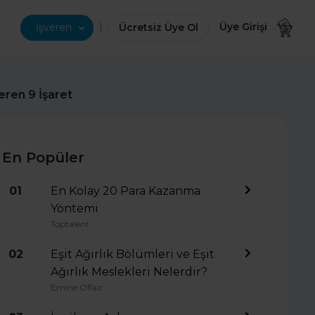
|
Üye Girişi
İşveren
Ücretsiz Üye Ol
eren 9 İşaret
En Popüler
01
En Kolay 20 Para Kazanma
Yöntemi
Toptalent
02
Eşit Ağırlık Bölümleri ve Eşit
Ağırlık Meslekleri Nelerdir?
Emine Oflaz