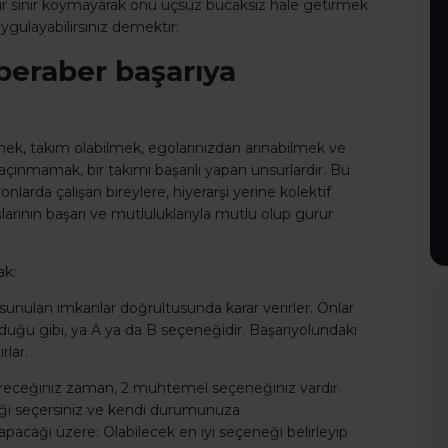
a bir sınır koymayarak onu uçsuz bucaksız hale getirmek
gulayabilirsiniz demektir:
 beraber başarıya
mek, takım olabilmek, egolarınızdan arınabilmek ve
ınmamak, bir takımı başarılı yapan unsurlardır. Bu
onlarda çalışan bireylere, hiyerarşi yerine kolektif
arının başarı ve mutluluklarıyla mutlu olup gurur
ak:
sunulan imkanlar doğrultusunda karar verirler. Onlar
lduğu gibi, ya A ya da B seçeneğidir. Başarıyolundaki
rlar.
vereceğiniz zaman, 2 muhtemel seçeneğiniz vardır.
ği seçersiniz ve kendi durumunuza
yapacağı üzere: Olabilecek en iyi seçeneği belirleyip