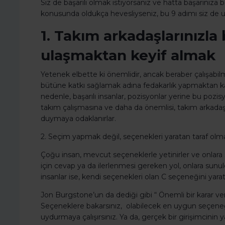
Siz de başarılı olmak istiyorsanız ve hatta başarınız
konusunda oldukça hevesliyseniz, bu 9 adımı siz de uy
1. Takım arkadaşlarınızla
ulaşmaktan keyif almak
Yetenek elbette ki önemlidir, ancak beraber çalışabil
bütüne katkı sağlamak adına fedakarlık yapmaktan kaç
nedenle, başarılı insanlar, pozisyonlar yerine bu pozisy
takım çalışmasına ve daha da önemlisi, takım arkadaşl
duymaya odaklanırlar.
2. Seçim yapmak değil, seçenekleri yaratan taraf olm
Çoğu insan, mevcut seçeneklerle yetinirler ve onlara 
için cevap ya da ilerlenmesi gereken yol, onlara sunu
insanlar ise, kendi seçenekleri olan C seçeneğini yaratı
Jon Burgstone’un da dediği gibi “ Önemli bir karar 
Seçeneklere bakarsınız, olabilecek en uygun seçene
uydurmaya çalışırsınız. Ya da, gerçek bir girişimcinin 