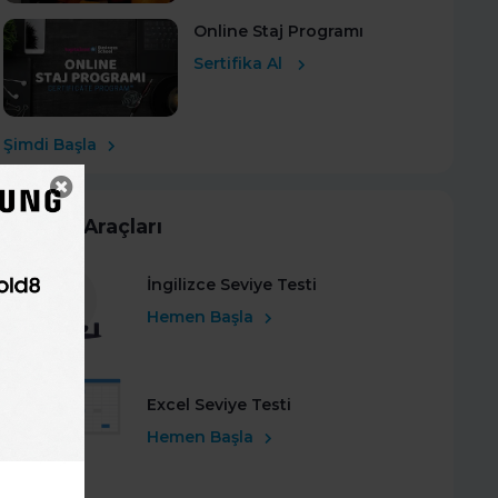
Online Staj Programı
Sertifika Al
Şimdi Başla
Kariyer Araçları
İngilizce Seviye Testi
Hemen Başla
Excel Seviye Testi
Hemen Başla