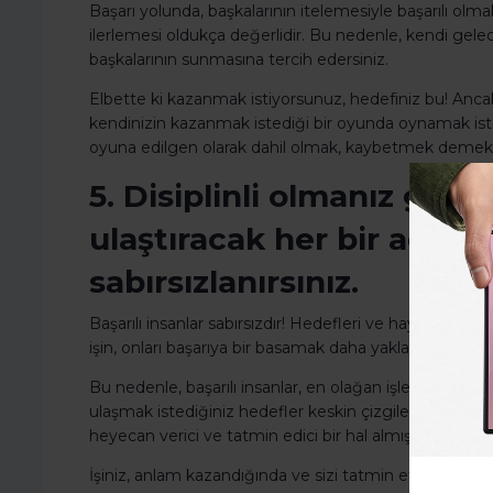
Başarı yolunda, başkalarının itelemesiyle başarılı olm
ilerlemesi oldukça değerlidir. Bu nedenle, kendi gele
başkalarının sunmasına tercih edersiniz.
Elbette ki kazanmak istiyorsunuz, hedefiniz bu! Ancak,
kendinizin kazanmak istediği bir oyunda oynamak iste
oyuna edilgen olarak dahil olmak, kaybetmek demekt
5. Disiplinli olmanız ger
ulaştıracak her bir adımı
sabırsızlanırsınız.
Başarılı insanlar sabırsızdır! Hedefleri ve hayalleri var
işin, onları başarıya bir basamak daha yaklaştırdığını bili
Bu nedenle, başarılı insanlar, en olağan işleri yaparken 
ulaşmak istediğiniz hedefler keskin çizgilerle belirliyse,
heyecan verici ve tatmin edici bir hal almıştır!
İşiniz, anlam kazandığında ve sizi tatmin ettiğinde, 