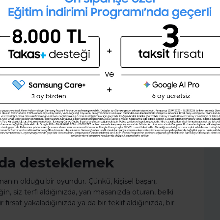
ünüz boyunca bu rutine
28 günlük kişisel gelişim planını
iz.
oluşturmak ister misin ?
arak hayatları boyunca aynı işte çalışabilmektir. Bu,
erkesin başarı algısı farklıdır.
Şimdi değil
Evet
diği “gönül rahatlığından” pek de hoşnut
ılmak istemezler. Tam aksine, ulaşılan beceri ve elde
 için tetikleyici güç olarak görürler!
 günlerde kendin için ne yaptın?” sorusunu sorarlar, her
i için durmazlar ve harekete geçerek başka yetkinlik
r!
rı da desteklemek
anın olduğu bir oyundur. Çünkü, kişisel başarı,
ğin, siz terfi aldığınızda, yan masanızda oturan, belki
 fırsat yakaladığınızda ya da bir teklif aldığınızda, bir