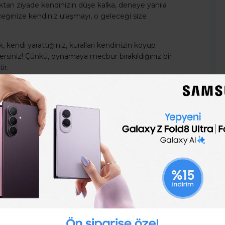
aktan ziyade kendinizin düşe kalka, deneye yanıla
ceğinize kendiniz ulaşmayı, o geleceği size
 kendi yarattığınız, kuralları kendinizin koyup
rsiniz! Çünkü, oynamaya mecbur bırakıldığınız bir
ir.
ekmez çünkü sizi başarıya
 atmak için
dır. Gerçekleştirdikleri her adımın ve tamamladıkları her
rler.
bile keyif alabilirler. Eğer yapmak istediklerinizin ve
 yaptığınız işler artık sadece sıradan iş değildir! İş artık
size yaşam kaynağı olur! Ve bu yüzden de;