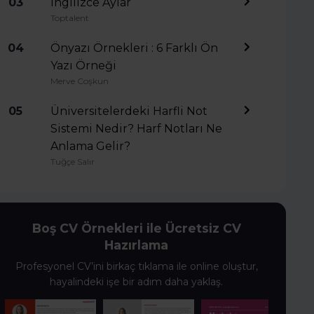
03
İngilizce Aylar
Toptalent
04
Önyazı Örnekleri : 6 Farklı Ön
Yazı Örneği
Merve Coşkun
05
Üniversitelerdeki Harfli Not
Sistemi Nedir? Harf Notları Ne
Anlama Gelir?
Tuğçe Salır
Boş CV Örnekleri ile Ücretsiz CV
Hazırlama
Profesyonel CV’ini birkaç tıklama ile online oluştur,
hayalindeki işe bir adım daha yaklaş.