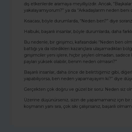
dış etkenlerde aramaya meyilliyizdir. Ancak, “Başkaların
yakalayamıyorum?” ya da “Arkadaşlarım neden beni d
Kısacası, böyle durumlarda, “Neden ben?” diye sorarız
Halbuki, başarılı insanlar, böyle durumlarda, daha fark
Bu nedenle, bir girişimci, kafasındaki “Neden ben olm
battığı ya da istedikleri kazançlara ulaşamadıkları bö
girişimciler yeni işlere, hiçbir şeyleri olmadan, sadece k
payları yüksek olabilir, benim neden olmasın?”
Başarılı insanlar, daha önce de belirttiğimiz gibi, diğer
yapabiliyorsa, ben neden yapamayayım ki?” diye düşü
Gerçekten çok doğru ve güzel bir soru: Neden siz ol
Üzerine düşünürseniz, sizin de yapamamanız için bir s
koşmanın yanı sıra, çok sıkı çalışırsanız, başarılı olma