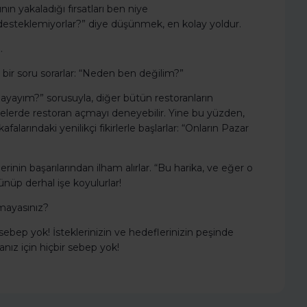
ın yakaladığı fırsatları ben niye
esteklemiyorlar?” diye düşünmek, en kolay yoldur.
.
lı bir soru sorarlar: “Neden ben değilim?”
ayayım?” sorusuyla, diğer bütün restoranların
lgelerde restoran açmayı deneyebilir. Yine bu yüzden,
afalarındaki yenilikçi fikirlerle başlarlar: “Onların Pazar
lerinin başarılarından ilham alırlar. “Bu harika, ve eğer o
nüp derhal işe koyulurlar!
mayasınız?
ebep yok! İsteklerinizin ve hedeflerinizin peşinde
manız için hiçbir sebep yok!