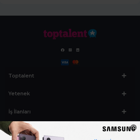
Toptalent
Yetenek
İş İlanları
Sertifika Programları