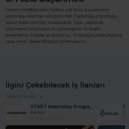
Yaratıcı özellikleri olan herkes, çok fazla düşünmenin
yaratıcılığa düşman olduğunu bilir. Fazla bilgi yoğunluğu,
bazen karar vermeyi zorlaştırabilir. Eğer yaratmak
istiyorsanız unutmayın ki; yeteneğinizi ne kadar
beslerseniz, o kadar iyi olursunuz. Dolayısıyla yaratıcılığınıza
zarar veren alışkanlıklarınızı bırakmalısınız.
İlgini Çekebilecek İş İlanları
Tümünü İncele
START Internship Program (Sales) - Istanbul
Sa
Ferrero
DÖ
İstanbul Avrupa
İst