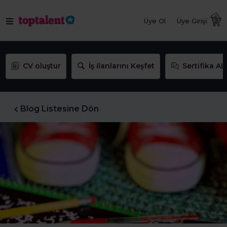
Üye Ol
Üye Girişi
CV oluştur
İş ilanlarını Keşfet
Sertifika AL
Blog Listesine Dön