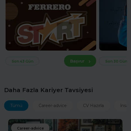
Başvur
Son 43 Gün
Son 30 Gün
Daha Fazla Kariyer Tavsiyesi
Tümü
Career-advice
CV Hazırla
İnsan
Career-advice