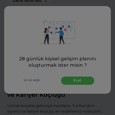
Daha fazla oku
İş Hayatında Başarı
28 günlük kişisel gelişim planını
oluşturmak ister misin ?
FurtherUp
Uzman Koçlarla Geleceğe
Şimdi değil
Evet
Hazırlık: FurtherUp'tan Öğrenci
ve Kariyer Koçluğu
Uzman koçlarla geleceğe hazırlanın. FurtherUp’ın
öğrenci ve kariyer koçluğu ile hedeflerinizi netleştirin,