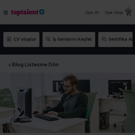
Üye Ol
Üye Girişi
CV oluştur
İş ilanlarını Keşfet
Sertifika AL
Blog Listesine Dön