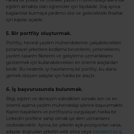
harika bir yoldur ve özellikle yazılım mühendisliği alanında
eğitim almakta olan öğrenciler için faydalıdır. Staj ayrıca
bağlantılar kurmaya yardımcı olur ve gelecekteki fırsatlar
için kapılar açabilir.
5. Bir portföy oluşturmak.
Portföy, hevesli yazılım mühendislerinin çalışabilecekleri
potansiyel şirketlere kodlama becerilerini, yeteneklerini,
yazılım tasarım fikirlerini ve geliştirme uzmanlıklarını
göstermek için kullanabilecekleri en önemli araçlardan
biridir. Bu nedenle, iyi hazırlanmış bir portföy, bu alana
girmek isteyen adaylar için harika bir araçtır.
6. İş başvurusunda bulunmak.
Bilgi, eğitim ve deneyim edindikten sonraki son ve en
önemli aşama yazılım mühendisliği işlerine başvurmaktır.
Kişinin başarılarını ve portföyünü vurgulayan harika bir
LinkedIn profiline sahip olmak işe alım uzmanlarını
cezbedecektir. Ayrıca, bir şirketin açık pozisyonları varsa,
adaylar doğrudan şirketin web sitesi veya
toptalent.co iş