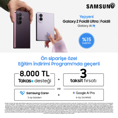
Ücretsiz Başla
Toptalent
Yetenek
İş İlanları