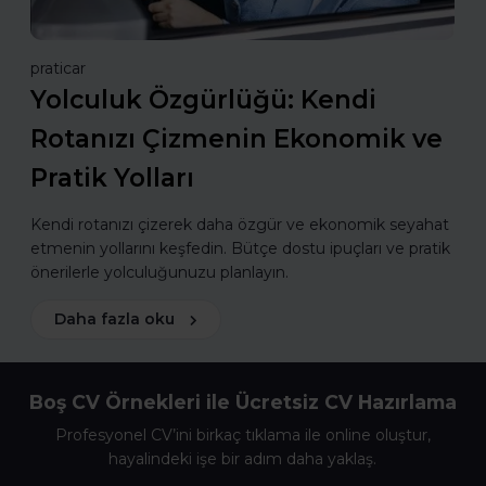
praticar
Yolculuk Özgürlüğü: Kendi
Rotanızı Çizmenin Ekonomik ve
Pratik Yolları
Kendi rotanızı çizerek daha özgür ve ekonomik seyahat
etmenin yollarını keşfedin. Bütçe dostu ipuçları ve pratik
önerilerle yolculuğunuzu planlayın.
Daha fazla oku
Boş CV Örnekleri ile Ücretsiz CV Hazırlama
Profesyonel CV’ini birkaç tıklama ile online oluştur,
hayalindeki işe bir adım daha yaklaş.