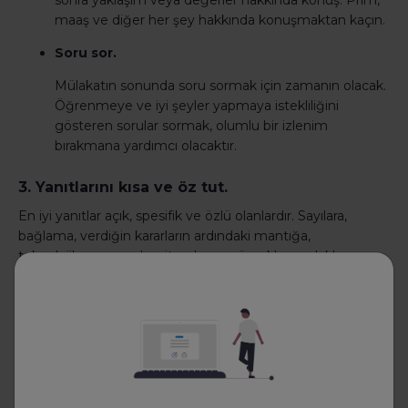
sonra yaklaşım veya değerler hakkında konuş. Prim,
maaş ve diğer her şey hakkında konuşmaktan kaçın.
Soru sor.
Mülakatın sonunda soru sormak için zamanın olacak.
Öğrenmeye ve iyi şeyler yapmaya istekliliğini
gösteren sorular sormak, olumlu bir izlenim
bırakmana yardımcı olacaktır.
3. Yanıtlarını kısa ve öz tut.
En iyi yanıtlar açık, spesifik ve özlü olanlardır. Sayılara,
bağlama, verdiğin kararların ardındaki mantığa,
teknolojilere veya algoritmalara ve örneklere odaklan,
böylece yanıtların ampirik noktalara ulaşır.
Çok konuşmak ve çok fazla ayrıntıya girmek yerine, kısa ve
daha spesifik yanıtlar vermeye odaklan. İşe alım
profesyoneli ilgileniyorsa ve daha fazla bilgi edinmek
istiyorlarsa, senden zaten daha fazla ayrıntı isteyeceklerdir.
En iyi yeteneklerin kariyer platformu toptalent.co'ya
üye