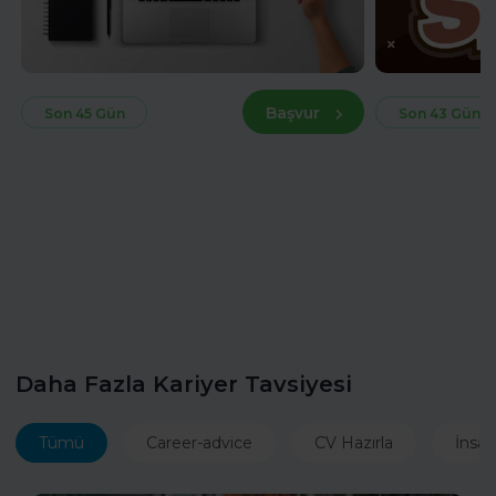
Başvur
Son 45 Gün
Son 43 Gün
Daha Fazla Kariyer Tavsiyesi
Tümü
Career-advice
CV Hazırla
İnsan