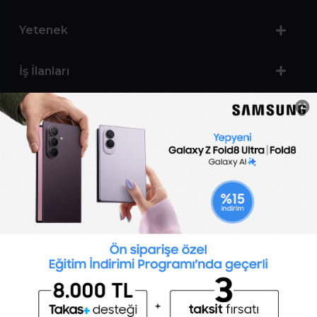
Yetenek
İş İlanları
Sertifika Programları
Yetenek Testleri
İşveren
Toptalent Marka ve İnsan Kaynakları Danışmanlığı Limited Şirketi Özel İstihdam Bürosu
Olarak 11 / 11 / 2024 - 10 / 11 / 2027 tarihleri arasında faaliyette bulunmak üzere, Türkiye İş