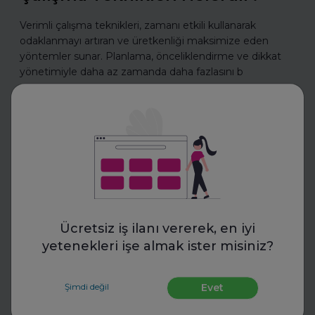
Verimli çalışma teknikleri, zamanı etkili kullanarak
odaklanmayı artıran ve üretkenliği maksimize eden
yöntemler sunar. Planlama, önceliklendirme ve dikkat
yönetimiyle daha az zamanda daha fazlasını b
Daha fazla oku
CV Hazırla
Ücretsiz iş ilanı vererek, en iyi
yetenekleri işe almak ister misiniz?
Şimdi değil
Evet
Eskritor
LinkedIn, CV ve Ön Yazı İçin AI