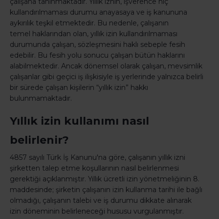
çalışana tanınmaktadır. Yıllık iznin, işverence hiç
kullandırılmaması durumu anayasaya ve iş kanununa
aykırılık teşkil etmektedir. Bu nedenle, çalışanın
temel haklarından olan, yıllık izin kullandırılmaması
durumunda çalışan, sözleşmesini haklı sebeple fesih
edebilir. Bu fesih yolu sonucu çalışan bütün haklarını
alabilmektedir. Ancak dönemsel olarak çalışan, mevsimlik
çalışanlar gibi geçici iş ilişkisiyle iş yerlerinde yalnızca belirli
bir sürede çalışan kişilerin “yıllık izin” hakkı
bulunmamaktadır.
Yıllık izin kullanımı nasıl
belirlenir?
4857 sayılı Türk İş Kanunu'na göre, çalışanın yıllık izni
şirketten talep etme koşullarının nasıl belirlenmesi
gerektiği açıklanmıştır. Yıllık ücretli izin yönetmeliğinin 8.
maddesinde; şirketin çalışanın izin kullanma tarihi ile bağlı
olmadığı, çalışanın talebi ve iş durumu dikkate alınarak
izin döneminin belirleneceği hususu vurgulanmıştır.