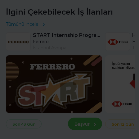
İlgini Çekebilecek İş İlanları
Tümünü İncele
START Internship Program (Sales) - Istanbul
Ferrero
HS
İstanbul Avrupa
Tü
Başvur
Son 43 Gün
Son 12 Gün