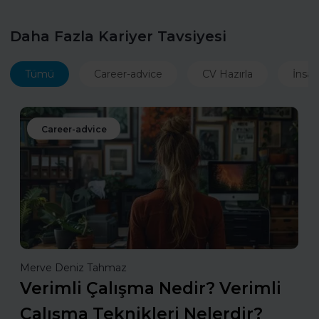
Daha Fazla Kariyer Tavsiyesi
Tümü
Career-advice
CV Hazırla
İnsan
Career-advice
Merve Deniz Tahmaz
Verimli Çalışma Nedir? Verimli
Çalışma Teknikleri Nelerdir?