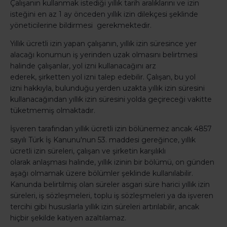
Çalışanın kullanmak istediği yıllık tarih aralıklarını ve izin
isteğini en az 1 ay önceden yıllık izin dilekçesi şeklinde
yöneticilerine bildirmesi gerekmektedir.
Yıllık ücretli izin yapan çalışanın, yıllık izin süresince yer
alacağı konumun iş yerinden uzak olmasını belirtmesi
halinde çalışanlar, yol izni kullanacağını arz
ederek, şirketten yol izni talep edebilir. Çalışan, bu yol
izni hakkıyla, bulunduğu yerden uzakta yıllık izin süresini
kullanacağından yıllık izin süresini yolda geçireceği vakitte
tüketmemiş olmaktadır.
İşveren tarafından yıllık ücretli izin bölünemez ancak 4857
sayılı Türk İş Kanunu'nun 53. maddesi gereğince, yıllık
ücretli izin süreleri, çalışan ve şirketin karşılıklı
olarak anlaşması halinde, yıllık izinin bir bölümü, on günden
aşağı olmamak üzere bölümler şeklinde kullanılabilir.
Kanunda belirtilmiş olan süreler asgari süre harici yıllık izin
süreleri, iş sözleşmeleri, toplu iş sözleşmeleri ya da işveren
tercihi gibi hususlarla yıllık izin süreleri artırılabilir, ancak
hiçbir şekilde katiyen azaltılamaz.