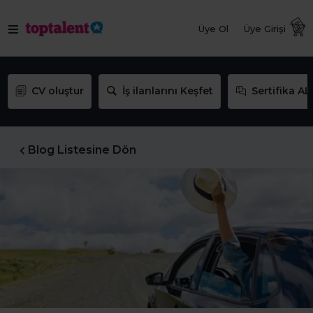
Üye Ol
Üye Girişi
CV oluştur
İş ilanlarını Keşfet
Sertifika AL
Blog Listesine Dön